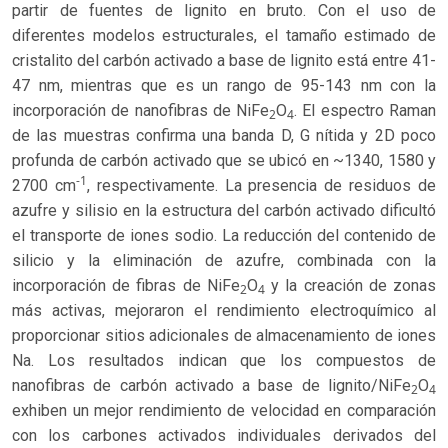
partir de fuentes de lignito en bruto. Con el uso de
diferentes modelos estructurales, el tamaño estimado de
cristalito del carbón activado a base de lignito está entre 41-
47 nm, mientras que es un rango de 95-143 nm con la
incorporación de nanofibras de NiFe
O
. El espectro Raman
2
4
de las muestras confirma una banda D, G nítida y 2D poco
profunda de carbón activado que se ubicó en ~1340, 1580 y
-1
2700 cm
, respectivamente. La presencia de residuos de
azufre y silisio en la estructura del carbón activado dificultó
el transporte de iones sodio. La reducción del contenido de
silicio y la eliminación de azufre, combinada con la
incorporación de fibras de NiFe
O
y la creación de zonas
2
4
más activas, mejoraron el rendimiento electroquímico al
proporcionar sitios adicionales de almacenamiento de iones
Na. Los resultados indican que los compuestos de
nanofibras de carbón activado a base de lignito/NiFe
O
2
4
exhiben un mejor rendimiento de velocidad en comparación
con los carbones activados individuales derivados del