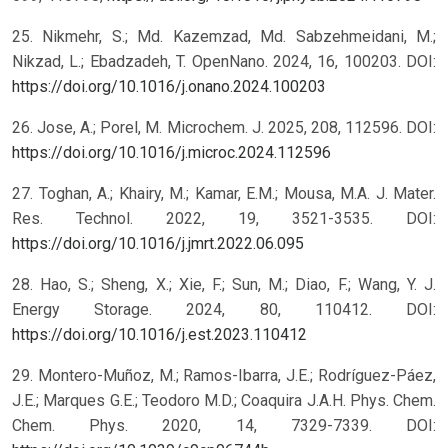
25. Nikmehr, S.; Md. Kazemzad, Md. Sabzehmeidani, M.;
Nikzad, L.; Ebadzadeh, T. OpenNano. 2024, 16, 100203. DOI:
https://doi.org/10.1016/j.onano.2024.100203
26. Jose, A.; Porel, M. Microchem. J. 2025, 208, 112596. DOI:
https://doi.org/10.1016/j.microc.2024.112596
27. Toghan, A.; Khairy, M.; Kamar, E.M.; Mousa, M.A. J. Mater.
Res. Technol. 2022, 19, 3521-3535. DOI:
https://doi.org/10.1016/j.jmrt.2022.06.095
28. Hao, S.; Sheng, X.; Xie, F.; Sun, M.; Diao, F.; Wang, Y. J.
Energy Storage. 2024, 80, 110412. DOI:
https://doi.org/10.1016/j.est.2023.110412
29. Montero-Muñoz, M.; Ramos-Ibarra, J.E.; Rodríguez-Páez,
J.E.; Marques G.E.; Teodoro M.D.; Coaquira J.A.H. Phys. Chem.
Chem. Phys. 2020, 14, 7329-7339. DOI: