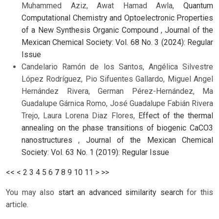
Muhammed Aziz, Awat Hamad Awla,
Quantum
Computational Chemistry and Optoelectronic Properties
of a New Synthesis Organic Compound
,
Journal of the
Mexican Chemical Society: Vol. 68 No. 3 (2024): Regular
Issue
Candelario Ramón de los Santos, Angélica Silvestre
López Rodríguez, Pio Sifuentes Gallardo, Miguel Angel
Hernández Rivera, German Pérez-Hernández, Ma
Guadalupe Gárnica Romo, José Guadalupe Fabián Rivera
Trejo, Laura Lorena Diaz Flores,
Effect of the thermal
annealing on the phase transitions of biogenic CaCO3
nanostructures
,
Journal of the Mexican Chemical
Society: Vol. 63 No. 1 (2019): Regular Issue
<<
<
2
3
4
5
6
7
8
9
10
11
>
>>
You may also
start an advanced similarity search
for this
article.