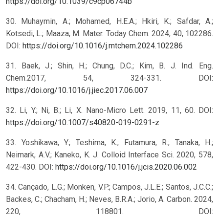
https://doi.org/10.1039/c9cp06744b
30. Muhaymin, A.; Mohamed, H.E.A.; Hkiri, K.; Safdar, A.;
Kotsedi, L.; Maaza, M. Mater. Today Chem. 2024, 40, 102286.
DOI:
https://doi.org/10.1016/j.mtchem.2024.102286
31. Baek, J.; Shin, H.; Chung, D.C.; Kim, B. J. Ind. Eng.
Chem.2017, 54, 324-331. DOI:
https://doi.org/10.1016/j.jiec.2017.06.007
32. Li, Y.; Ni, B.; Li, X. Nano-Micro Lett. 2019, 11, 60. DOI:
https://doi.org/10.1007/s40820-019-0291-z
33. Yoshikawa, Y.; Teshima, K.; Futamura, R.; Tanaka, H.;
Neimark, A.V.; Kaneko, K. J. Colloid Interface Sci. 2020, 578,
422-430. DOI:
https://doi.org/10.1016/j.jcis.2020.06.002
34. Cançado, L.G.; Monken, V.P.; Campos, J.L.E.; Santos, J.C.C.;
Backes, C.; Chacham, H.; Neves, B.R.A.; Jorio, A. Carbon. 2024,
220, 118801. DOI: