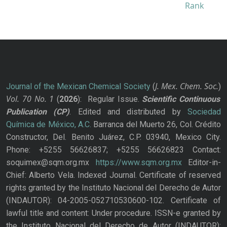
J. Mex. Chem. Soc.
Journal of the Mexican Chemical Society
(
)
Vol. 70
No.
1
(
2026
): Regular Issue.
Scientific Continuous
Publication
(CP)
. Edited and distributed by
Sociedad
Química de México, A.C.
Barranca del Muerto 26, Col. Crédito
Constructor, Del. Benito Juárez, C.P. 03940, Mexico City.
Phone: +5255 56626837; +5255 56626823 Contact:
soquimex@sqm.org.mx
https://www.sqm.org.mx
Editor-in-
Chief: Alberto Vela. Indexed Journal. Certificate of reserved
rights granted by the Instituto Nacional del Derecho de Autor
(INDAUTOR): 04-2005-052710530600-102. Certificate of
lawful title and content: Under procedure. ISSN-e granted by
the Instituto Nacional del Derecho de Autor (INDAUTOR):