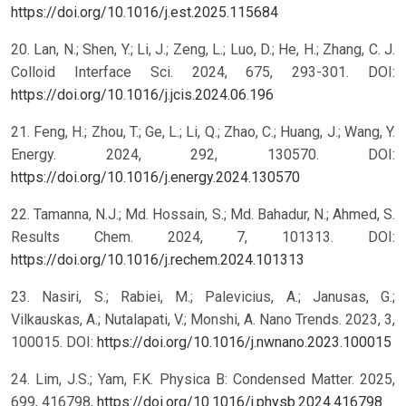
https://doi.org/10.1016/j.est.2025.115684
20. Lan, N.; Shen, Y.; Li, J.; Zeng, L.; Luo, D.; He, H.; Zhang, C. J.
Colloid Interface Sci. 2024, 675, 293-301. DOI:
https://doi.org/10.1016/j.jcis.2024.06.196
21. Feng, H.; Zhou, T.; Ge, L.; Li, Q.; Zhao, C.; Huang, J.; Wang, Y.
Energy. 2024, 292, 130570. DOI:
https://doi.org/10.1016/j.energy.2024.130570
22. Tamanna, N.J.; Md. Hossain, S.; Md. Bahadur, N.; Ahmed, S.
Results Chem. 2024, 7, 101313. DOI:
https://doi.org/10.1016/j.rechem.2024.101313
23. Nasiri, S.; Rabiei, M.; Palevicius, A.; Janusas, G.;
Vilkauskas, A.; Nutalapati, V.; Monshi, A. Nano Trends. 2023, 3,
100015. DOI:
https://doi.org/10.1016/j.nwnano.2023.100015
24. Lim, J.S.; Yam, F.K. Physica B: Condensed Matter. 2025,
699, 416798,
https://doi.org/10.1016/j.physb.2024.416798