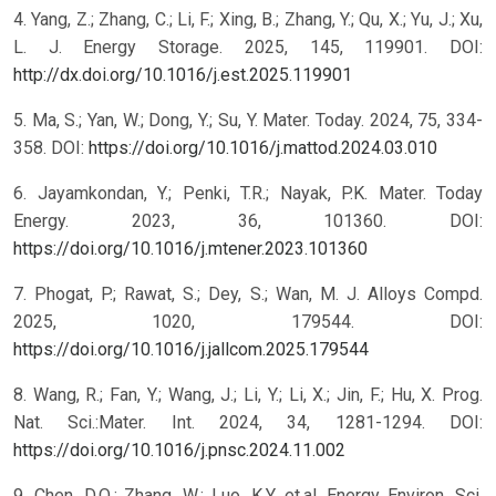
4. Yang, Z.; Zhang, C.; Li, F.; Xing, B.; Zhang, Y.; Qu, X.; Yu, J.; Xu,
L. J. Energy Storage. 2025, 145, 119901. DOI:
http://dx.doi.org/10.1016/j.est.2025.119901
5. Ma, S.; Yan, W.; Dong, Y.; Su, Y. Mater. Today. 2024, 75, 334-
358. DOI:
https://doi.org/10.1016/j.mattod.2024.03.010
6. Jayamkondan, Y.; Penki, T.R.; Nayak, P.K. Mater. Today
Energy. 2023, 36, 101360. DOI:
https://doi.org/10.1016/j.mtener.2023.101360
7. Phogat, P.; Rawat, S.; Dey, S.; Wan, M. J. Alloys Compd.
2025, 1020, 179544. DOI:
https://doi.org/10.1016/j.jallcom.2025.179544
8. Wang, R.; Fan, Y.; Wang, J.; Li, Y.; Li, X.; Jin, F.; Hu, X. Prog.
Nat. Sci.:Mater. Int. 2024, 34, 1281-1294. DOI:
https://doi.org/10.1016/j.pnsc.2024.11.002
9. Chen, D.Q.; Zhang, W.; Luo, K.Y. et.al. Energy Environ. Sci.