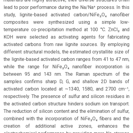
lead to poor performance during the Na/Na⁺ process. In this
study, lignite-based activated carbon/NiFe₂O₄ nanofiber
composites were synthesized using a simple low-
temperature co-precipitation method at 100 °C. ZnCl₂ and
KOH were selected as activating agents for fabricating
activated carbons from raw lignite sources. By employing
different structural models, the estimated crystallite size of
the lignite-based activated carbon ranges from 41 to 47 nm,
while the range for NiFe₂O₄ nanofiber incorporation is
between 95 and 143 nm. The Raman spectrum of the
samples confirms sharp D, G, and shallow 2D bands of
activated carbon located at ~1340, 1580, and 2700 cm⁻¹,
respectively. The presence of sulfur and silicon residues in
the activated carbon structure hinders sodium ion transport.
The reduction of silicon content and the elimination of sulfur,
combined with the incorporation of NiFe₂O₄ fibers and the
creation of additional active zones, enhances the