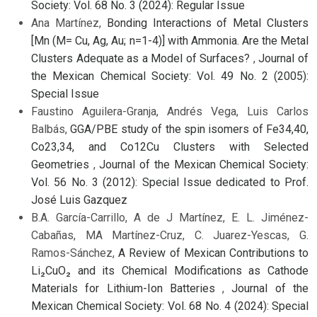
Society: Vol. 68 No. 3 (2024): Regular Issue
Ana Martínez,
Bonding Interactions of Metal Clusters
[Mn (M= Cu, Ag, Au; n=1-4)] with Ammonia. Are the Metal
Clusters Adequate as a Model of Surfaces?
,
Journal of
the Mexican Chemical Society: Vol. 49 No. 2 (2005):
Special Issue
Faustino Aguilera-Granja, Andrés Vega, Luis Carlos
Balbás,
GGA/PBE study of the spin isomers of Fe34,40,
Co23,34, and Co12Cu Clusters with Selected
Geometries
,
Journal of the Mexican Chemical Society:
Vol. 56 No. 3 (2012): Special Issue dedicated to Prof.
José Luis Gazquez
B.A. García-Carrillo, A de J Martínez, E. L. Jiménez-
Cabañas, MA Martínez-Cruz, C. Juarez-Yescas, G.
Ramos-Sánchez,
A Review of Mexican Contributions to
Li₂CuO₂ and its Chemical Modifications as Cathode
Materials for Lithium-Ion Batteries
,
Journal of the
Mexican Chemical Society: Vol. 68 No. 4 (2024): Special