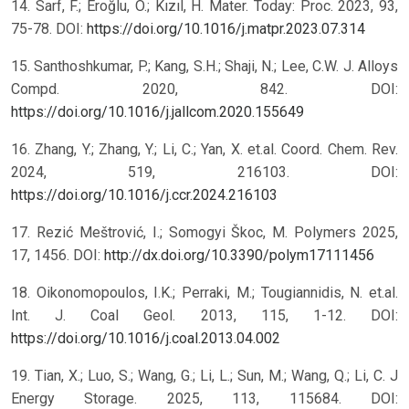
14. Sarf, F.; Eroğlu, Ö.; Kızıl, H. Mater. Today: Proc. 2023, 93,
75-78. DOI:
https://doi.org/10.1016/j.matpr.2023.07.314
15. Santhoshkumar, P.; Kang, S.H.; Shaji, N.; Lee, C.W. J. Alloys
Compd. 2020, 842. DOI:
https://doi.org/10.1016/j.jallcom.2020.155649
16. Zhang, Y.; Zhang, Y.; Li, C.; Yan, X. et.al. Coord. Chem. Rev.
2024, 519, 216103. DOI:
https://doi.org/10.1016/j.ccr.2024.216103
17. Rezić Meštrović, I.; Somogyi Škoc, M. Polymers 2025,
17, 1456. DOI:
http://dx.doi.org/10.3390/polym17111456
18. Oikonomopoulos, I.K.; Perraki, M.; Tougiannidis, N. et.al.
Int. J. Coal Geol. 2013, 115, 1-12. DOI:
https://doi.org/10.1016/j.coal.2013.04.002
19. Tian, X.; Luo, S.; Wang, G.; Li, L.; Sun, M.; Wang, Q.; Li, C. J
Energy Storage. 2025, 113, 115684. DOI: