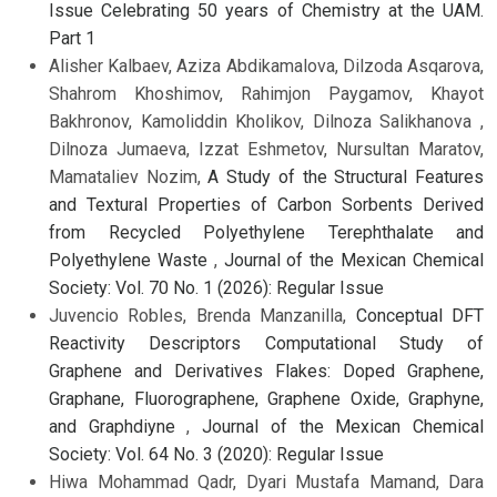
Issue Celebrating 50 years of Chemistry at the UAM.
Part 1
Alisher Kalbaev, Aziza Abdikamalova, Dilzoda Asqarova,
Shahrom Khoshimov, Rahimjon Paygamov, Khayot
Bakhronov, Kamoliddin Kholikov, Dilnoza Salikhanova ,
Dilnoza Jumaeva, Izzat Eshmetov, Nursultan Maratov,
Mamataliev Nozim,
A Study of the Structural Features
and Textural Properties of Carbon Sorbents Derived
from Recycled Polyethylene Terephthalate and
Polyethylene Waste
,
Journal of the Mexican Chemical
Society: Vol. 70 No. 1 (2026): Regular Issue
Juvencio Robles, Brenda Manzanilla,
Conceptual DFT
Reactivity Descriptors Computational Study of
Graphene and Derivatives Flakes: Doped Graphene,
Graphane, Fluorographene, Graphene Oxide, Graphyne,
and Graphdiyne
,
Journal of the Mexican Chemical
Society: Vol. 64 No. 3 (2020): Regular Issue
Hiwa Mohammad Qadr, Dyari Mustafa Mamand, Dara