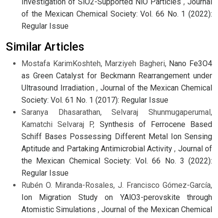
Investigation of SiO2-Supported NiO Particles
,
Journal
of the Mexican Chemical Society: Vol. 66 No. 1 (2022):
Regular Issue
Similar Articles
Mostafa KarimKoshteh, Marziyeh Bagheri,
Nano Fe3O4
as Green Catalyst for Beckmann Rearrangement under
Ultrasound Irradiation
,
Journal of the Mexican Chemical
Society: Vol. 61 No. 1 (2017): Regular Issue
Saranya Dhasarathan, Selvaraj Shunmugaperumal,
Kamatchi Selvaraj P,
Synthesis of Ferrocene Based
Schiff Bases Possessing Different Metal Ion Sensing
Aptitude and Partaking Antimicrobial Activity
,
Journal of
the Mexican Chemical Society: Vol. 66 No. 3 (2022):
Regular Issue
Rubén O. Miranda-Rosales, J. Francisco Gómez-García,
Ion Migration Study on YAlO3-perovskite through
Atomistic Simulations
,
Journal of the Mexican Chemical