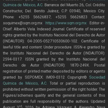
Química de México, A.C.
Barranca del Muerto 26, Col. Crédito
Constructor, Del. Benito Juárez, C.P. 03940, Mexico City.
Phone: +5255 56626837; +5255 56626823 Contact:
soquimex@sqm.org.mx
https://www.sqm.org.mx
Editor-in-
Chief: Alberto Vela. Indexed Journal. Certificate of reserved
rights granted by the Instituto Nacional del Derecho de Autor
(INDAUTOR): 04-2005-052710530600-102. Certificate of
lawful title and content: Under procedure. ISSN-e granted by
the Instituto Nacional del Derecho de Autor (INDAUTOR):
2594-0317. ISSN granted by the Instituto Nacional del
Derecho de Autor (INDAUTOR): 1870-249X. Postal
registration of printed matter deposited by editors or agents
granted by SEPOMEX: IM09-0312 Copyright©
Sociedad
Química de México, A.C.
Total or partial reproduction is
prohibited without written permission of the right holder. The
Figures/schemes quality and the general contents of this
publication are full responsibility of the authors. Updated
rd,
August 3
2026 by Adriana Vázquez & Alejandro Nava