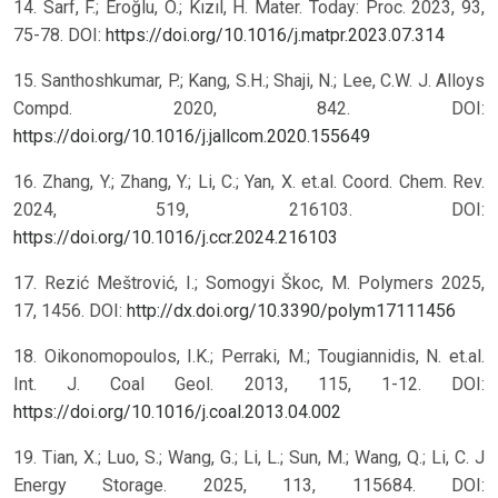
14. Sarf, F.; Eroğlu, Ö.; Kızıl, H. Mater. Today: Proc. 2023, 93,
75-78. DOI:
https://doi.org/10.1016/j.matpr.2023.07.314
15. Santhoshkumar, P.; Kang, S.H.; Shaji, N.; Lee, C.W. J. Alloys
Compd. 2020, 842. DOI:
https://doi.org/10.1016/j.jallcom.2020.155649
16. Zhang, Y.; Zhang, Y.; Li, C.; Yan, X. et.al. Coord. Chem. Rev.
2024, 519, 216103. DOI:
https://doi.org/10.1016/j.ccr.2024.216103
17. Rezić Meštrović, I.; Somogyi Škoc, M. Polymers 2025,
17, 1456. DOI:
http://dx.doi.org/10.3390/polym17111456
18. Oikonomopoulos, I.K.; Perraki, M.; Tougiannidis, N. et.al.
Int. J. Coal Geol. 2013, 115, 1-12. DOI:
https://doi.org/10.1016/j.coal.2013.04.002
19. Tian, X.; Luo, S.; Wang, G.; Li, L.; Sun, M.; Wang, Q.; Li, C. J
Energy Storage. 2025, 113, 115684. DOI: