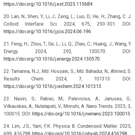
https://doi.org/10.1016/j.est.2025.115684
20. Lan, N.; Shen, Y.; Li, J.; Zeng, L.; Luo, D.; He, H.; Zhang, C. J.
Colloid Interface Sci. 2024, 675, 293-301. DOI:
https://doi.org/10.1016/j.jcis.2024.06.196
21. Feng, H.; Zhou, T.; Ge, L.; Li, Q.; Zhao, C.; Huang, J.; Wang, Y.
Energy. 2024, 292, 130570. DOI:
https://doi.org/10.1016/j.energy.2024.130570
22. Tamanna, N.J.; Md. Hossain, S.; Md. Bahadur, N.; Ahmed, S.
Results Chem. 2024, 7, 101313. DOI:
https://doi.org/10.1016/j.rechem.2024.101313
23. Nasiri, S.; Rabiei, M.; Palevicius, A.; Janusas, G.;
Vilkauskas, A.; Nutalapati, V.; Monshi, A. Nano Trends. 2023, 3,
100015. DOI:
https://doi.org/10.1016/j.nwnano.2023.100015
24. Lim, J.S.; Yam, F.K. Physica B: Condensed Matter. 2025,
699, 416798,
https://doi.org/10.1016/j.physb.2024.416798