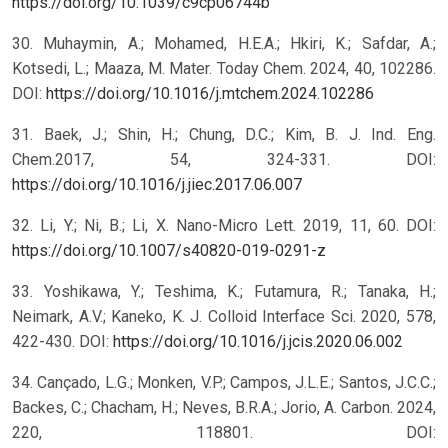
https://doi.org/10.1039/c9cp06744b
30. Muhaymin, A.; Mohamed, H.E.A.; Hkiri, K.; Safdar, A.;
Kotsedi, L.; Maaza, M. Mater. Today Chem. 2024, 40, 102286.
DOI:
https://doi.org/10.1016/j.mtchem.2024.102286
31. Baek, J.; Shin, H.; Chung, D.C.; Kim, B. J. Ind. Eng.
Chem.2017, 54, 324-331. DOI:
https://doi.org/10.1016/j.jiec.2017.06.007
32. Li, Y.; Ni, B.; Li, X. Nano-Micro Lett. 2019, 11, 60. DOI:
https://doi.org/10.1007/s40820-019-0291-z
33. Yoshikawa, Y.; Teshima, K.; Futamura, R.; Tanaka, H.;
Neimark, A.V.; Kaneko, K. J. Colloid Interface Sci. 2020, 578,
422-430. DOI:
https://doi.org/10.1016/j.jcis.2020.06.002
34. Cançado, L.G.; Monken, V.P.; Campos, J.L.E.; Santos, J.C.C.;
Backes, C.; Chacham, H.; Neves, B.R.A.; Jorio, A. Carbon. 2024,
220, 118801. DOI: