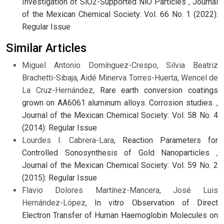
Investigation of SiO2-Supported NiO Particles
,
Journal
of the Mexican Chemical Society: Vol. 66 No. 1 (2022):
Regular Issue
Similar Articles
Miguel Antonio Domínguez-Crespo, Silvia Beatriz
Brachetti-Sibaja, Aidé Minerva Torres-Huerta, Wencel de
La Cruz-Hernández,
Rare earth conversion coatings
grown on AA6061 aluminum alloys. Corrosion studies.
,
Journal of the Mexican Chemical Society: Vol. 58 No. 4
(2014): Regular Issue
Lourdes I. Cabrera-Lara,
Reaction Parameters for
Controlled Sonosynthesis of Gold Nanoparticles
,
Journal of the Mexican Chemical Society: Vol. 59 No. 2
(2015): Regular Issue
Flavio Dolores Martínez-Mancera, José Luis
Hernández-López,
In vitro Observation of Direct
Electron Transfer of Human Haemoglobin Molecules on