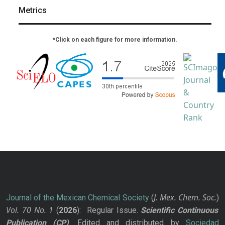
Metrics
*Click on each figure for more information.
J. Mex. Chem. Soc.
Journal of the Mexican Chemical Society
(
)
Vol. 70
No.
1
(
2026
): Regular Issue.
Scientific Continuous
Publication
(CP)
. Edited and distributed by
Sociedad