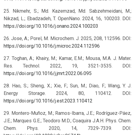
25. Nikmehr, S.; Md. Kazemzad, Md. Sabzehmeidani, M.;
Nikzad, L.; Ebadzadeh, T. OpenNano. 2024, 16, 100203. DOI:
https://doi.org/10.1016/j.onano.2024.100203
26. Jose, A.; Porel, M. Microchem. J. 2025, 208, 112596. DOI:
https://doi.org/10.1016/j.microc.2024.112596
27. Toghan, A.; Khairy, M.; Kamar, E.M.; Mousa, M.A. J. Mater.
Res. Technol. 2022, 19, 3521-3535. DOI:
https://doi.org/10.1016/j.jmrt.2022.06.095
28. Hao, S.; Sheng, X.; Xie, F.; Sun, M.; Diao, F.; Wang, Y. J.
Energy Storage. 2024, 80, 110412. DOI:
https://doi.org/10.1016/j.est.2023.110412
29. Montero-Muñoz, M.; Ramos-Ibarra, J.E.; Rodríguez-Páez,
J.E.; Marques G.E.; Teodoro M.D.; Coaquira J.A.H. Phys. Chem.
Chem. Phys. 2020, 14, 7329-7339. DOI: