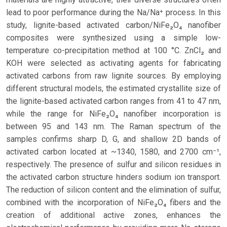
lead to poor performance during the Na/Na⁺ process. In this
study, lignite-based activated carbon/NiFe₂O₄ nanofiber
composites were synthesized using a simple low-
temperature co-precipitation method at 100 °C. ZnCl₂ and
KOH were selected as activating agents for fabricating
activated carbons from raw lignite sources. By employing
different structural models, the estimated crystallite size of
the lignite-based activated carbon ranges from 41 to 47 nm,
while the range for NiFe₂O₄ nanofiber incorporation is
between 95 and 143 nm. The Raman spectrum of the
samples confirms sharp D, G, and shallow 2D bands of
activated carbon located at ~1340, 1580, and 2700 cm⁻¹,
respectively. The presence of sulfur and silicon residues in
the activated carbon structure hinders sodium ion transport.
The reduction of silicon content and the elimination of sulfur,
combined with the incorporation of NiFe₂O₄ fibers and the
creation of additional active zones, enhances the