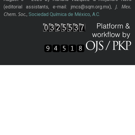
J. Mex.
(editorial assistants, e-mail: jmcs@sqm.org.mx),
Chem. Soc.
,
Sociedad Química de México, A.C.