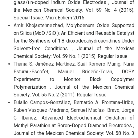
glass/tin-doped Indium Oxide Electrodes
,
Journal of
the Mexican Chemical Society: Vol. 59 No. 4 (2015):
Special Issue: MicroEchem 2015
Amir Khojastehnezhad,
Molybdenum Oxide Supported
on Silica (MoO /SiO ): An Efficient and Reusable Catalyst
for the Synthesis of 1,8-dioxodecahydroacridines Under
Solvent-free Conditions
,
Journal of the Mexican
Chemical Society: Vol. 59 No. 1 (2015): Regular Issue
Thania S. Jiménez-Martínez, Saúl Romero-Manig, Nuria
Esturau-Escofet, Manuel Briseño-Terán,
DOSY
Experiments to Monitor Block Copolymer
Polymerization
,
Journal of the Mexican Chemical
Society: Vol. 55 No. 2 (2011): Regular Issue
Eulalio Campos-González, Bernardo A. Frontana-Uribe,
Ruben Vasquez-Medrano, Samuel Macías- Bravo, Jorge
G. Ibanez,
Advanced Electrochemical Oxidation of
Methyl Parathion at Boron-Doped Diamond Electrodes
,
Journal of the Mexican Chemical Society: Vol. 58 No. 3