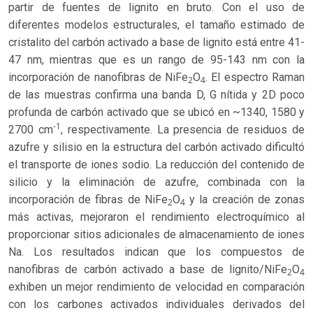
partir de fuentes de lignito en bruto. Con el uso de
diferentes modelos estructurales, el tamaño estimado de
cristalito del carbón activado a base de lignito está entre 41-
47 nm, mientras que es un rango de 95-143 nm con la
incorporación de nanofibras de NiFe
O
. El espectro Raman
2
4
de las muestras confirma una banda D, G nítida y 2D poco
profunda de carbón activado que se ubicó en ~1340, 1580 y
-1
2700 cm
, respectivamente. La presencia de residuos de
azufre y silisio en la estructura del carbón activado dificultó
el transporte de iones sodio. La reducción del contenido de
silicio y la eliminación de azufre, combinada con la
incorporación de fibras de NiFe
O
y la creación de zonas
2
4
más activas, mejoraron el rendimiento electroquímico al
proporcionar sitios adicionales de almacenamiento de iones
Na. Los resultados indican que los compuestos de
nanofibras de carbón activado a base de lignito/NiFe
O
2
4
exhiben un mejor rendimiento de velocidad en comparación
con los carbones activados individuales derivados del