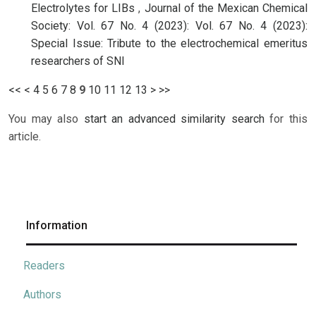
Electrolytes for LIBs
,
Journal of the Mexican Chemical
Society: Vol. 67 No. 4 (2023): Vol. 67 No. 4 (2023):
Special Issue: Tribute to the electrochemical emeritus
researchers of SNI
<<
<
4
5
6
7
8
9
10
11
12
13
>
>>
You may also
start an advanced similarity search
for this
article.
Information
Readers
Authors