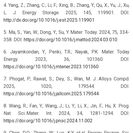
4. Yang, Z.; Zhang, C.; Li, F.; Xing, B.; Zhang, Y.; Qu, X.; Yu, J.; Xu,
L. J. Energy Storage. 2025, 145, 119901. DOI:
http://dx.doi.org/10.1016/j.est.2025.119901
5. Ma, S.; Yan, W.; Dong, Y.; Su, Y. Mater. Today. 2024, 75, 334-
358. DOI:
https://doi.org/10.1016/j.mattod.2024.03.010
6. Jayamkondan, Y.; Penki, T.R.; Nayak, P.K. Mater. Today
Energy. 2023, 36, 101360. DOI:
https://doi.org/10.1016/j.mtener.2023.101360
7. Phogat, P.; Rawat, S.; Dey, S.; Wan, M. J. Alloys Compd.
2025, 1020, 179544. DOI:
https://doi.org/10.1016/j.jallcom.2025.179544
8. Wang, R.; Fan, Y.; Wang, J.; Li, Y.; Li, X.; Jin, F.; Hu, X. Prog.
Nat. Sci.:Mater. Int. 2024, 34, 1281-1294. DOI:
https://doi.org/10.1016/j.pnsc.2024.11.002
9. Chen, D.Q.; Zhang, W.; Luo, K.Y. et.al. Energy Environ. Sci.