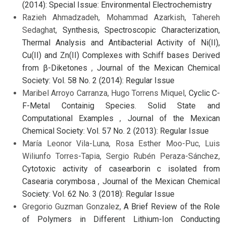
(2014): Special Issue: Environmental Electrochemistry
Razieh Ahmadzadeh, Mohammad Azarkish, Tahereh
Sedaghat,
Synthesis, Spectroscopic Characterization,
Thermal Analysis and Antibacterial Activity of Ni(II),
Cu(II) and Zn(II) Complexes with Schiff bases Derived
from β-Diketones
,
Journal of the Mexican Chemical
Society: Vol. 58 No. 2 (2014): Regular Issue
Maribel Arroyo Carranza, Hugo Torrens Miquel,
Cyclic C-
F-Metal Containig Species. Solid State and
Computational Examples
,
Journal of the Mexican
Chemical Society: Vol. 57 No. 2 (2013): Regular Issue
María Leonor Vila-Luna, Rosa Esther Moo-Puc, Luis
Wiliunfo Torres-Tapia, Sergio Rubén Peraza-Sánchez,
Cytotoxic activity of casearborin c isolated from
Casearia corymbosa
,
Journal of the Mexican Chemical
Society: Vol. 62 No. 3 (2018): Regular Issue
Gregorio Guzman Gonzalez,
A Brief Review of the Role
of Polymers in Different Lithium-Ion Conducting