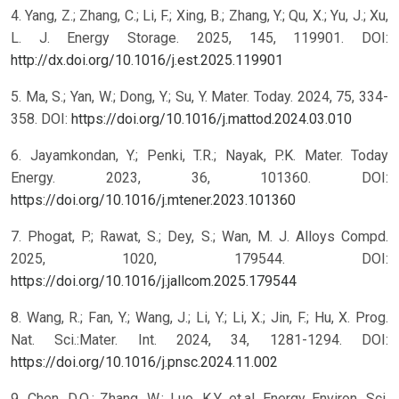
4. Yang, Z.; Zhang, C.; Li, F.; Xing, B.; Zhang, Y.; Qu, X.; Yu, J.; Xu,
L. J. Energy Storage. 2025, 145, 119901. DOI:
http://dx.doi.org/10.1016/j.est.2025.119901
5. Ma, S.; Yan, W.; Dong, Y.; Su, Y. Mater. Today. 2024, 75, 334-
358. DOI:
https://doi.org/10.1016/j.mattod.2024.03.010
6. Jayamkondan, Y.; Penki, T.R.; Nayak, P.K. Mater. Today
Energy. 2023, 36, 101360. DOI:
https://doi.org/10.1016/j.mtener.2023.101360
7. Phogat, P.; Rawat, S.; Dey, S.; Wan, M. J. Alloys Compd.
2025, 1020, 179544. DOI:
https://doi.org/10.1016/j.jallcom.2025.179544
8. Wang, R.; Fan, Y.; Wang, J.; Li, Y.; Li, X.; Jin, F.; Hu, X. Prog.
Nat. Sci.:Mater. Int. 2024, 34, 1281-1294. DOI:
https://doi.org/10.1016/j.pnsc.2024.11.002
9. Chen, D.Q.; Zhang, W.; Luo, K.Y. et.al. Energy Environ. Sci.