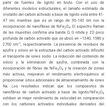
partir de fuentes de lignito en bruto. Con el uso de
diferentes modelos estructurales, el tamaño estimado de
cristalito del carbón activado a base de lignito está entre 41-
47 nm, mientras que es un rango de 95-143 nm con la
incorporación de nanofibras de NiFe
O
. El espectro Raman
2
4
de las muestras confirma una banda D, G nítida y 2D poco
profunda de carbón activado que se ubicó en ~1340, 1580 y
-1
2700 cm
, respectivamente. La presencia de residuos de
azufre y silisio en la estructura del carbón activado dificultó
el transporte de iones sodio. La reducción del contenido de
silicio y la eliminación de azufre, combinada con la
incorporación de fibras de NiFe
O
y la creación de zonas
2
4
más activas, mejoraron el rendimiento electroquímico al
proporcionar sitios adicionales de almacenamiento de iones
Na. Los resultados indican que los compuestos de
nanofibras de carbón activado a base de lignito/NiFe
O
2
4
exhiben un mejor rendimiento de velocidad en comparación
con los carbones activados individuales derivados del