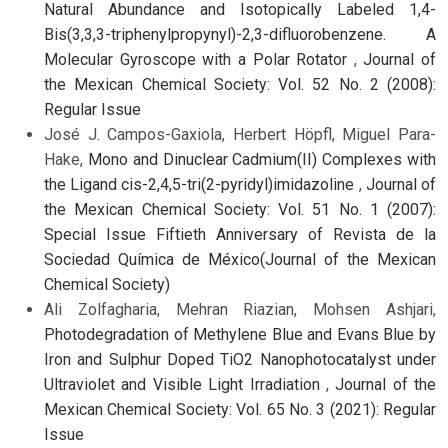
Natural Abundance and Isotopically Labeled 1,4-
Bis(3,3,3-triphenylpropynyl)-2,3-difluorobenzene. A
Molecular Gyroscope with a Polar Rotator
,
Journal of
the Mexican Chemical Society: Vol. 52 No. 2 (2008):
Regular Issue
José J. Campos-Gaxiola, Herbert Höpfl, Miguel Para-
Hake,
Mono and Dinuclear Cadmium(II) Complexes with
the Ligand cis-2,4,5-tri(2-pyridyl)imidazoline
,
Journal of
the Mexican Chemical Society: Vol. 51 No. 1 (2007):
Special Issue Fiftieth Anniversary of Revista de la
Sociedad Química de México(Journal of the Mexican
Chemical Society)
Ali Zolfagharia, Mehran Riazian, Mohsen Ashjari,
Photodegradation of Methylene Blue and Evans Blue by
Iron and Sulphur Doped TiO2 Nanophotocatalyst under
Ultraviolet and Visible Light Irradiation
,
Journal of the
Mexican Chemical Society: Vol. 65 No. 3 (2021): Regular
Issue