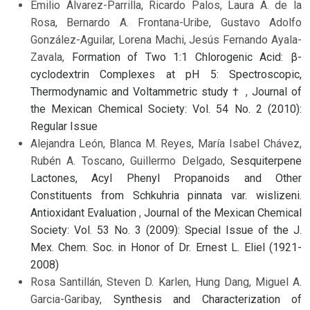
Emilio Álvarez-Parrilla, Ricardo Palos, Laura A. de la
Rosa, Bernardo A. Frontana-Uribe, Gustavo Adolfo
González-Aguilar, Lorena Machi, Jesús Fernando Ayala-
Zavala,
Formation of Two 1:1 Chlorogenic Acid: β-
cyclodextrin Complexes at pH 5: Spectroscopic,
Thermodynamic and Voltammetric study †
,
Journal of
the Mexican Chemical Society: Vol. 54 No. 2 (2010):
Regular Issue
Alejandra León, Blanca M. Reyes, María Isabel Chávez,
Rubén A. Toscano, Guillermo Delgado,
Sesquiterpene
Lactones, Acyl Phenyl Propanoids and Other
Constituents from Schkuhria pinnata var. wislizeni.
Antioxidant Evaluation
,
Journal of the Mexican Chemical
Society: Vol. 53 No. 3 (2009): Special Issue of the J.
Mex. Chem. Soc. in Honor of Dr. Ernest L. Eliel (1921-
2008)
Rosa Santillán, Steven D. Karlen, Hung Dang, Miguel A.
Garcia-Garibay,
Synthesis and Characterization of