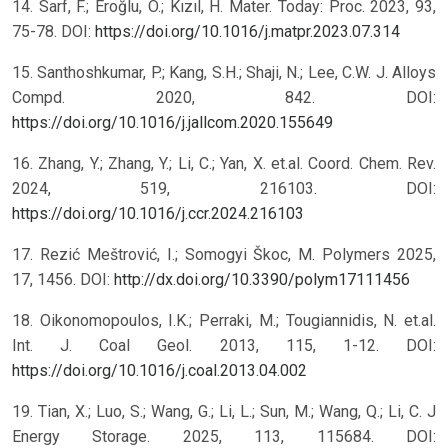
14. Sarf, F.; Eroğlu, Ö.; Kızıl, H. Mater. Today: Proc. 2023, 93,
75-78. DOI:
https://doi.org/10.1016/j.matpr.2023.07.314
15. Santhoshkumar, P.; Kang, S.H.; Shaji, N.; Lee, C.W. J. Alloys
Compd. 2020, 842. DOI:
https://doi.org/10.1016/j.jallcom.2020.155649
16. Zhang, Y.; Zhang, Y.; Li, C.; Yan, X. et.al. Coord. Chem. Rev.
2024, 519, 216103. DOI:
https://doi.org/10.1016/j.ccr.2024.216103
17. Rezić Meštrović, I.; Somogyi Škoc, M. Polymers 2025,
17, 1456. DOI:
http://dx.doi.org/10.3390/polym17111456
18. Oikonomopoulos, I.K.; Perraki, M.; Tougiannidis, N. et.al.
Int. J. Coal Geol. 2013, 115, 1-12. DOI:
https://doi.org/10.1016/j.coal.2013.04.002
19. Tian, X.; Luo, S.; Wang, G.; Li, L.; Sun, M.; Wang, Q.; Li, C. J
Energy Storage. 2025, 113, 115684. DOI: