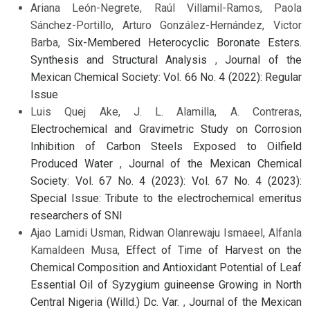
Ariana León-Negrete, Raúl Villamil-Ramos, Paola
Sánchez-Portillo, Arturo González-Hernández, Victor
Barba,
Six-Membered Heterocyclic Boronate Esters.
Synthesis and Structural Analysis
,
Journal of the
Mexican Chemical Society: Vol. 66 No. 4 (2022): Regular
Issue
Luis Quej Ake, J. L. Alamilla, A. Contreras,
Electrochemical and Gravimetric Study on Corrosion
Inhibition of Carbon Steels Exposed to Oilfield
Produced Water
,
Journal of the Mexican Chemical
Society: Vol. 67 No. 4 (2023): Vol. 67 No. 4 (2023):
Special Issue: Tribute to the electrochemical emeritus
researchers of SNI
Ajao Lamidi Usman, Ridwan Olanrewaju Ismaeel, Alfanla
Kamaldeen Musa,
Effect of Time of Harvest on the
Chemical Composition and Antioxidant Potential of Leaf
Essential Oil of Syzygium guineense Growing in North
Central Nigeria (Willd.) Dc. Var.
,
Journal of the Mexican