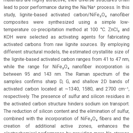
lead to poor performance during the Na/Na⁺ process. In this
study, lignite-based activated carbon/NiFe₂O₄ nanofiber
composites were synthesized using a simple low-
temperature co-precipitation method at 100 °C. ZnCl₂ and
KOH were selected as activating agents for fabricating
activated carbons from raw lignite sources. By employing
different structural models, the estimated crystallite size of
the lignite-based activated carbon ranges from 41 to 47 nm,
while the range for NiFe₂O₄ nanofiber incorporation is
between 95 and 143 nm. The Raman spectrum of the
samples confirms sharp D, G, and shallow 2D bands of
activated carbon located at ~1340, 1580, and 2700 cm⁻¹,
respectively. The presence of sulfur and silicon residues in
the activated carbon structure hinders sodium ion transport.
The reduction of silicon content and the elimination of sulfur,
combined with the incorporation of NiFe₂O₄ fibers and the
creation of additional active zones, enhances the