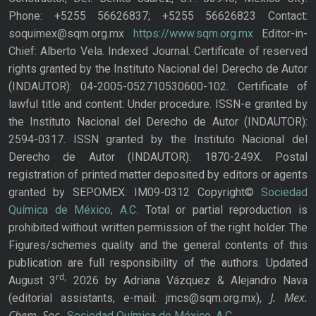
Phone: +5255 56626837; +5255 56626823 Contact:
soquimex@sqm.org.mx
https://www.sqm.org.mx
Editor-in-
Chief: Alberto Vela. Indexed Journal. Certificate of reserved
rights granted by the Instituto Nacional del Derecho de Autor
(INDAUTOR): 04-2005-052710530600-102. Certificate of
lawful title and content: Under procedure. ISSN-e granted by
the Instituto Nacional del Derecho de Autor (INDAUTOR):
2594-0317. ISSN granted by the Instituto Nacional del
Derecho de Autor (INDAUTOR): 1870-249X. Postal
registration of printed matter deposited by editors or agents
granted by SEPOMEX: IM09-0312 Copyright©
Sociedad
Química de México, A.C.
Total or partial reproduction is
prohibited without written permission of the right holder. The
Figures/schemes quality and the general contents of this
publication are full responsibility of the authors. Updated
rd,
August 3
2026 by Adriana Vázquez & Alejandro Nava
J. Mex.
(editorial assistants, e-mail: jmcs@sqm.org.mx),
Chem. Soc.
,
Sociedad Química de México, A.C.