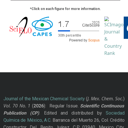
*Click on each figure for more information.
J. Mex. Chem. Soc.
Journal of the Mexican Chemical Society
(
)
Vol. 70
No.
1
(
2026
): Regular Issue.
Scientific Continuous
Publication
(CP)
. Edited and distributed by
Sociedad
Química de México, A.C.
Barranca del Muerto 26, Col. Crédito
Constructor, Del. Benito Juárez, C.P. 03940, Mexico City.