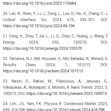
https://doi.org/10.1016/j.est.2025.115684
20. Lan, N.; Shen, Y.; Li, J.; Zeng, L.; Luo, D.; He, H.; Zhang, C. J.
Colloid Interface Sci. 2024, 675, 293-301. DOI:
https://doi.org/10.1016/j.jcis.2024.06.196
21. Feng, H.; Zhou, T.; Ge, L.; Li, Q.; Zhao, C.; Huang, J.; Wang, Y.
Energy. 2024, 292, 130570. DOI:
https://doi.org/10.1016/j.energy.2024.130570
22. Tamanna, N.J.; Md. Hossain, S.; Md. Bahadur, N.; Ahmed, S.
Results Chem. 2024, 7, 101313. DOI:
https://doi.org/10.1016/j.rechem.2024.101313
23. Nasiri, S.; Rabiei, M.; Palevicius, A.; Janusas, G.;
Vilkauskas, A.; Nutalapati, V.; Monshi, A. Nano Trends. 2023, 3,
100015. DOI:
https://doi.org/10.1016/j.nwnano.2023.100015
24. Lim, J.S.; Yam, F.K. Physica B: Condensed Matter. 2025,
699, 416798,
https://doi.org/10.1016/j.physb.2024.416798