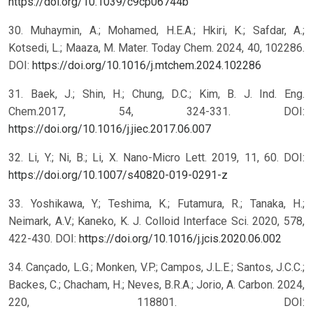
https://doi.org/10.1039/c9cp06744b
30. Muhaymin, A.; Mohamed, H.E.A.; Hkiri, K.; Safdar, A.;
Kotsedi, L.; Maaza, M. Mater. Today Chem. 2024, 40, 102286.
DOI:
https://doi.org/10.1016/j.mtchem.2024.102286
31. Baek, J.; Shin, H.; Chung, D.C.; Kim, B. J. Ind. Eng.
Chem.2017, 54, 324-331. DOI:
https://doi.org/10.1016/j.jiec.2017.06.007
32. Li, Y.; Ni, B.; Li, X. Nano-Micro Lett. 2019, 11, 60. DOI:
https://doi.org/10.1007/s40820-019-0291-z
33. Yoshikawa, Y.; Teshima, K.; Futamura, R.; Tanaka, H.;
Neimark, A.V.; Kaneko, K. J. Colloid Interface Sci. 2020, 578,
422-430. DOI:
https://doi.org/10.1016/j.jcis.2020.06.002
34. Cançado, L.G.; Monken, V.P.; Campos, J.L.E.; Santos, J.C.C.;
Backes, C.; Chacham, H.; Neves, B.R.A.; Jorio, A. Carbon. 2024,
220, 118801. DOI: