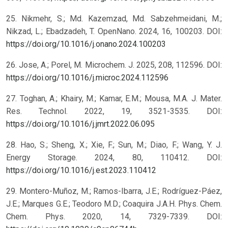
25. Nikmehr, S.; Md. Kazemzad, Md. Sabzehmeidani, M.;
Nikzad, L.; Ebadzadeh, T. OpenNano. 2024, 16, 100203. DOI:
https://doi.org/10.1016/j.onano.2024.100203
26. Jose, A.; Porel, M. Microchem. J. 2025, 208, 112596. DOI:
https://doi.org/10.1016/j.microc.2024.112596
27. Toghan, A.; Khairy, M.; Kamar, E.M.; Mousa, M.A. J. Mater.
Res. Technol. 2022, 19, 3521-3535. DOI:
https://doi.org/10.1016/j.jmrt.2022.06.095
28. Hao, S.; Sheng, X.; Xie, F.; Sun, M.; Diao, F.; Wang, Y. J.
Energy Storage. 2024, 80, 110412. DOI:
https://doi.org/10.1016/j.est.2023.110412
29. Montero-Muñoz, M.; Ramos-Ibarra, J.E.; Rodríguez-Páez,
J.E.; Marques G.E.; Teodoro M.D.; Coaquira J.A.H. Phys. Chem.
Chem. Phys. 2020, 14, 7329-7339. DOI: