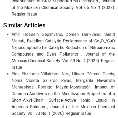
Investigation of SiO2-Supported NiO Particles
,
Journal
of the Mexican Chemical Society: Vol. 66 No. 1 (2022):
Regular Issue
Similar Articles
Amir Hossein Sepahvand, Zohreh Derikvand, Saeid
Menati,
Excellent Catalytic Performance of Co₃O₄/CuO
Nanocomposite for Catalytic Reduction of Nitroaromatic
Compounds and Dyes Pollutants
,
Journal of the
Mexican Chemical Society: Vol. 69 No. 4 (2025): Regular
Issue
Elda Elizabeth Villalobos Neri, Ulises Páramo García,
Nohra Violeta Gallardo Rivas, Margarita Navarrete
Montesinos, Rodrigo Mayén-Mondragón,
Impact of
Common Additives on the Micellization Properties of a
Short-Alkyl-Chain Surface-Active Ionic Liquid in
Aqueous Solution
,
Journal of the Mexican Chemical
Society: Vol. 70 No. 1 (2026): Regular Issue