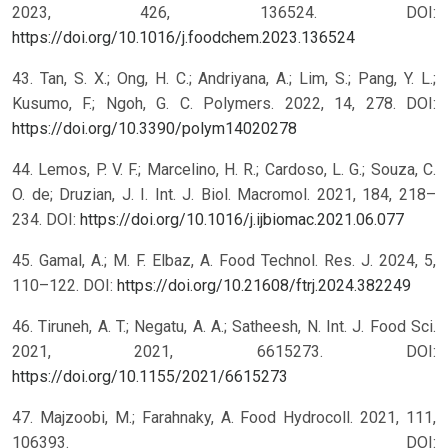
2023, 426, 136524. DOI:
https://doi.org/10.1016/j.foodchem.2023.136524
43. Tan, S. X.; Ong, H. C.; Andriyana, A.; Lim, S.; Pang, Y. L.;
Kusumo, F.; Ngoh, G. C. Polymers. 2022, 14, 278. DOI:
https://doi.org/10.3390/polym14020278
44. Lemos, P. V. F.; Marcelino, H. R.; Cardoso, L. G.; Souza, C.
O. de; Druzian, J. I. Int. J. Biol. Macromol. 2021, 184, 218–
234. DOI:
https://doi.org/10.1016/j.ijbiomac.2021.06.077
45. Gamal, A.; M. F. Elbaz, A. Food Technol. Res. J. 2024, 5,
110–122. DOI:
https://doi.org/10.21608/ftrj.2024.382249
46. Tiruneh, A. T.; Negatu, A. A.; Satheesh, N. Int. J. Food Sci.
2021, 2021, 6615273. DOI:
https://doi.org/10.1155/2021/6615273
47. Majzoobi, M.; Farahnaky, A. Food Hydrocoll. 2021, 111,
106393. DOI: