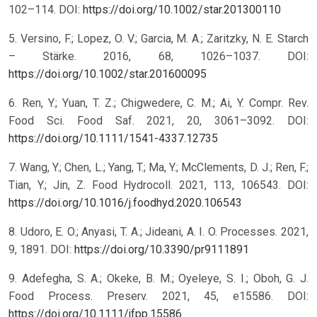
102–114. DOI:
https://doi.org/10.1002/star.201300110
5. Versino, F.; Lopez, O. V.; Garcia, M. A.; Zaritzky, N. E. Starch
– Stärke. 2016, 68, 1026–1037. DOI:
https://doi.org/10.1002/star.201600095
6. Ren, Y.; Yuan, T. Z.; Chigwedere, C. M.; Ai, Y. Compr. Rev.
Food Sci. Food Saf. 2021, 20, 3061–3092. DOI:
https://doi.org/10.1111/1541-4337.12735
7. Wang, Y.; Chen, L.; Yang, T.; Ma, Y.; McClements, D. J.; Ren, F.;
Tian, Y.; Jin, Z. Food Hydrocoll. 2021, 113, 106543. DOI:
https://doi.org/10.1016/j.foodhyd.2020.106543
8. Udoro, E. O.; Anyasi, T. A.; Jideani, A. I. O. Processes. 2021,
9, 1891. DOI:
https://doi.org/10.3390/pr9111891
9. Adefegha, S. A.; Okeke, B. M.; Oyeleye, S. I.; Oboh, G. J.
Food Process. Preserv. 2021, 45, e15586. DOI:
https://doi.org/10.1111/jfpp.15586