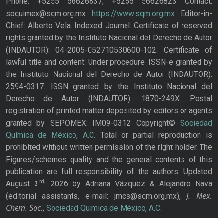
Phone: +5255 56626837; +5255 56626823 Contact:
soquimex@sqm.org.mx
https://www.sqm.org.mx
Editor-in-
Chief: Alberto Vela. Indexed Journal. Certificate of reserved
rights granted by the Instituto Nacional del Derecho de Autor
(INDAUTOR): 04-2005-052710530600-102. Certificate of
lawful title and content: Under procedure. ISSN-e granted by
the Instituto Nacional del Derecho de Autor (INDAUTOR):
2594-0317. ISSN granted by the Instituto Nacional del
Derecho de Autor (INDAUTOR): 1870-249X. Postal
registration of printed matter deposited by editors or agents
granted by SEPOMEX: IM09-0312 Copyright©
Sociedad
Química de México, A.C.
Total or partial reproduction is
prohibited without written permission of the right holder. The
Figures/schemes quality and the general contents of this
publication are full responsibility of the authors. Updated
rd,
August 3
2026 by Adriana Vázquez & Alejandro Nava
J. Mex.
(editorial assistants, e-mail: jmcs@sqm.org.mx),
Chem. Soc.
,
Sociedad Química de México, A.C.