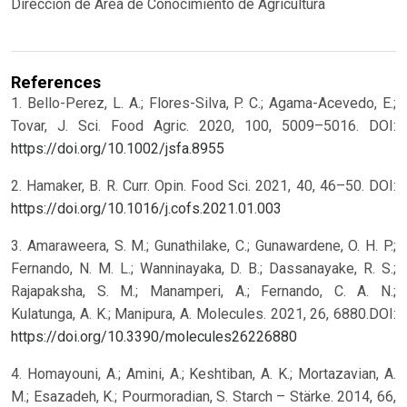
Dirección de Área de Conocimiento de Agricultura
References
1. Bello-Perez, L. A.; Flores-Silva, P. C.; Agama-Acevedo, E.;
Tovar, J. Sci. Food Agric. 2020, 100, 5009–5016. DOI:
https://doi.org/10.1002/jsfa.8955
2. Hamaker, B. R. Curr. Opin. Food Sci. 2021, 40, 46–50. DOI:
https://doi.org/10.1016/j.cofs.2021.01.003
3. Amaraweera, S. M.; Gunathilake, C.; Gunawardene, O. H. P.;
Fernando, N. M. L.; Wanninayaka, D. B.; Dassanayake, R. S.;
Rajapaksha, S. M.; Manamperi, A.; Fernando, C. A. N.;
Kulatunga, A. K.; Manipura, A. Molecules. 2021, 26, 6880.DOI:
https://doi.org/10.3390/molecules26226880
4. Homayouni, A.; Amini, A.; Keshtiban, A. K.; Mortazavian, A.
M.; Esazadeh, K.; Pourmoradian, S. Starch – Stärke. 2014, 66,