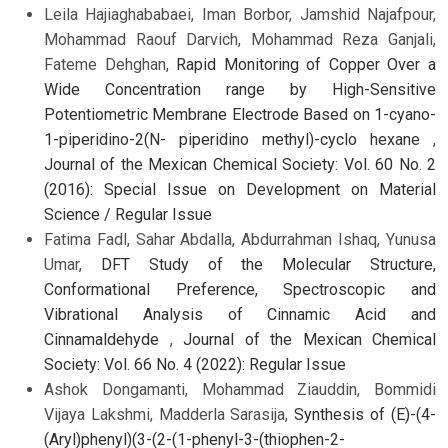
Leila Hajiaghababaei, Iman Borbor, Jamshid Najafpour,
Mohammad Raouf Darvich, Mohammad Reza Ganjali,
Fateme Dehghan,
Rapid Monitoring of Copper Over a
Wide Concentration range by High-Sensitive
Potentiometric Membrane Electrode Based on 1-cyano-
1-piperidino-2(N- piperidino methyl)-cyclo hexane
,
Journal of the Mexican Chemical Society: Vol. 60 No. 2
(2016): Special Issue on Development on Material
Science / Regular Issue
Fatima Fadl, Sahar Abdalla, Abdurrahman Ishaq, Yunusa
Umar,
DFT Study of the Molecular Structure,
Conformational Preference, Spectroscopic and
Vibrational Analysis of Cinnamic Acid and
Cinnamaldehyde
,
Journal of the Mexican Chemical
Society: Vol. 66 No. 4 (2022): Regular Issue
Ashok Dongamanti, Mohammad Ziauddin, Bommidi
Vijaya Lakshmi, Madderla Sarasija,
Synthesis of (E)-(4-
(Aryl)phenyl)(3-(2-(1-phenyl-3-(thiophen-2-