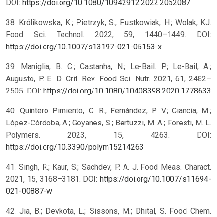
DOI:
https://doi.org/10.1080/10942912.2022.2052087
38. Królikowska, K.; Pietrzyk, S.; Pustkowiak, H.; Wolak, KJ.
Food Sci. Technol. 2022, 59, 1440–1449. DOI:
https://doi.org/10.1007/s13197-021-05153-x
39. Maniglia, B. C.; Castanha, N.; Le-Bail, P.; Le-Bail, A.;
Augusto, P. E. D. Crit. Rev. Food Sci. Nutr. 2021, 61, 2482–
2505. DOI:
https://doi.org/10.1080/10408398.2020.1778633
40. Quintero Pimiento, C. R.; Fernández, P. V.; Ciancia, M.;
López-Córdoba, A.; Goyanes, S.; Bertuzzi, M. A.; Foresti, M. L.
Polymers. 2023, 15, 4263. DOI:
https://doi.org/10.3390/polym15214263
41. Singh, R.; Kaur, S.; Sachdev, P. A. J. Food Meas. Charact.
2021, 15, 3168–3181. DOI:
https://doi.org/10.1007/s11694-
021-00887-w
42. Jia, B.; Devkota, L.; Sissons, M.; Dhital, S. Food Chem.