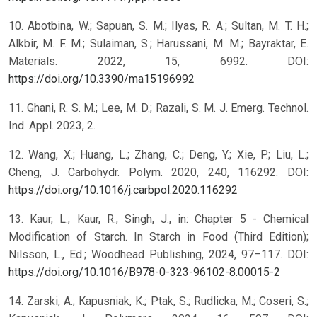
10. Abotbina, W.; Sapuan, S. M.; Ilyas, R. A.; Sultan, M. T. H.;
Alkbir, M. F. M.; Sulaiman, S.; Harussani, M. M.; Bayraktar, E.
Materials. 2022, 15, 6992. DOI:
https://doi.org/10.3390/ma15196992
11. Ghani, R. S. M.; Lee, M. D.; Razali, S. M. J. Emerg. Technol.
Ind. Appl. 2023, 2.
12. Wang, X.; Huang, L.; Zhang, C.; Deng, Y.; Xie, P.; Liu, L.;
Cheng, J. Carbohydr. Polym. 2020, 240, 116292. DOI:
https://doi.org/10.1016/j.carbpol.2020.116292
13. Kaur, L.; Kaur, R.; Singh, J., in: Chapter 5 - Chemical
Modification of Starch. In Starch in Food (Third Edition);
Nilsson, L., Ed.; Woodhead Publishing, 2024, 97–117. DOI:
https://doi.org/10.1016/B978-0-323-96102-8.00015-2
14. Zarski, A.; Kapusniak, K.; Ptak, S.; Rudlicka, M.; Coseri, S.;