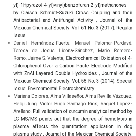
yl)-1Hpyrazol-4-yl)vinyl)benzofuran-2-yl)methanones
by Claisen Schmidt-Suzuki Cross Coupling and their
Antibacterial and Antifungal Activity
,
Journal of the
Mexican Chemical Society: Vol. 61 No. 3 (2017): Regular
Issue
Daniel Hernández-Fuerte, Manuel Palomar-Pardavé,
Teresa de Jesús Licona-Sánchez, Mario Romero-
Romo, Jaime S. Valente,
Electrochemical Oxidation of 4-
Chlorophenol Over a Carbon Paste Electrode Modified
with ZnAl Layered Double Hydroxides
,
Journal of the
Mexican Chemical Society: Vol. 58 No. 3 (2014): Special
Issue: Environmental Electrochemistry
Mariana Dolores, Alma Villaseñor, Alma Revilla Vázquez,
Helgi Jung, Victor Hugo Santiago Rios, Raquel López-
Arellano,
Full validation of curcumin analytical method by
LC-MS/MS points out that the degree of hemolysis in
plasma affects the quantitation: application in dog
plasma study
,
Journal of the Mexican Chemical Society: