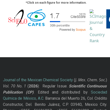
*Click on each figure for more information.
J. Mex. Chem. Soc.
Journal of the Mexican Chemical Society
(
)
Vol. 70
No.
1
(
2026
): Regular Issue.
Scientific Continuous
Publication
(CP)
. Edited and distributed by
Sociedad
Química de México, A.C.
Barranca del Muerto 26, Col. Crédito
Constructor, Del. Benito Juárez, C.P. 03940, Mexico City.