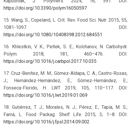
Kapusniak, J. Polymers. 2024, 16, 597. DOI:
https://doi.org/10.3390/polym16050597
15. Wang, S.; Copeland, L. Crit. Rev. Food Sci. Nutr. 2015, 55,
1081-1097. DOI:
https://doi.org/10.1080/10408398.2012.684551
16. Khlestkin, V. K.; Peltek, S. E.; Kolchanov, N. Carbohydr.
Polym. 2018, 181, 460–476. DOI:
https://doi.org/10.1016/j.carbpol.2017.10.035
17. Cruz-Benítez, M. M.; Gómez-Aldapa, C. A.; Castro-Rosas,
J.; Hernández-Hernández, E.; Gómez-Hernández, E.;
Fonseca-Florido, H. LWT 2019, 105, 110–117. DOI:
https://doi.org/10.1016/j.lwt.2019.01.069
18. Gutiérrez, T. J.; Morales, N. J.; Pérez, E.; Tapia, M. S.;
Famá, L. Food Packag. Shelf Life 2015, 3, 1–8. DOI:
https://doi.org/10.1016/j.fpsl.2014.09.002