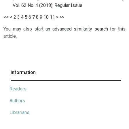
Vol. 62 No. 4 (2018): Regular Issue
<<
<
2
3
4
5
6
7
8
9
10
11
>
>>
You may also
start an advanced similarity search
for this
article.
Information
Readers
Authors
Librarians