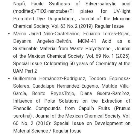
Najafi,
Facile Synthesis of Silver-salicylic acid
(modified)/TiO2-nanotube/Ti plates for UV-light
Promoted Dye Degradation
,
Journal of the Mexican
Chemical Society: Vol. 63 No. 2 (2019): Regular Issue
Marco Jared Niño-Castellanos, Eduardo Terrés-Rojas,
Deyanira Angeles-Beltrán,
MCM-41 Acid as a
Sustainable Material from Waste Polystyrene
,
Journal
of the Mexican Chemical Society: Vol. 69 No. 1 (2025):
Special Issue Celebrating 50 years of Chemistry at the
UAM Part 2
Guillermina Hernández-Rodríguez, Teodoro Espinosa-
Solares, Guadalupe Hernández-Eugenio, Matilde Villa-
García, Benito ReyesTrejo, Diana Guerra-Ramírez,
Influence of Polar Solutions on the Extraction of
Phenolic Compounds from Capulín Fruits (Prunus
serotina)
,
Journal of the Mexican Chemical Society: Vol.
60 No. 2 (2016): Special Issue on Development on
Material Science / Regular Issue