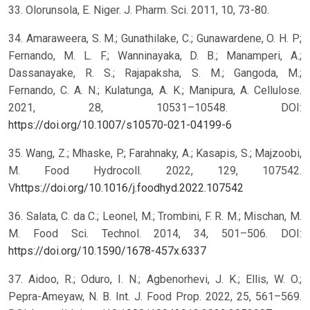
33. Olorunsola, E. Niger. J. Pharm. Sci. 2011, 10, 73-80.
34. Amaraweera, S. M.; Gunathilake, C.; Gunawardene, O. H. P;
Fernando, M. L. F.; Wanninayaka, D. B.; Manamperi, A.;
Dassanayake, R. S.; Rajapaksha, S. M.; Gangoda, M.;
Fernando, C. A. N.; Kulatunga, A. K.; Manipura, A. Cellulose.
2021, 28, 10531–10548. DOI:
https://doi.org/10.1007/s10570-021-04199-6
35. Wang, Z.; Mhaske, P.; Farahnaky, A.; Kasapis, S.; Majzoobi,
M. Food Hydrocoll. 2022, 129, 107542.
V
https://doi.org/10.1016/j.foodhyd.2022.107542
36. Salata, C. da C.; Leonel, M.; Trombini, F. R. M.; Mischan, M.
M. Food Sci. Technol. 2014, 34, 501–506. DOI:
https://doi.org/10.1590/1678-457x.6337
37. Aidoo, R.; Oduro, I. N.; Agbenorhevi, J. K.; Ellis, W. O.;
Pepra-Ameyaw, N. B. Int. J. Food Prop. 2022, 25, 561–569.