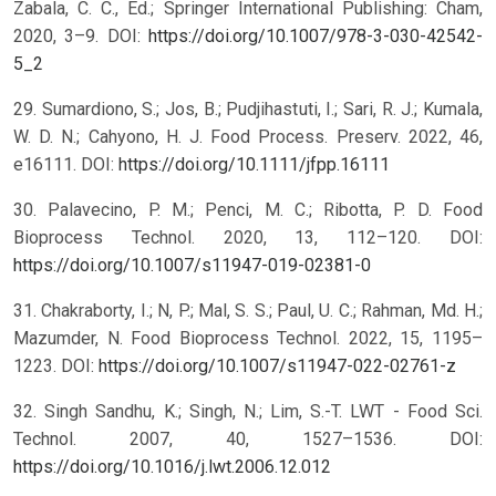
Zabala, C. C., Ed.; Springer International Publishing: Cham,
2020, 3–9. DOI:
https://doi.org/10.1007/978-3-030-42542-
5_2
29. Sumardiono, S.; Jos, B.; Pudjihastuti, I.; Sari, R. J.; Kumala,
W. D. N.; Cahyono, H. J. Food Process. Preserv. 2022, 46,
e16111. DOI:
https://doi.org/10.1111/jfpp.16111
30. Palavecino, P. M.; Penci, M. C.; Ribotta, P. D. Food
Bioprocess Technol. 2020, 13, 112–120. DOI:
https://doi.org/10.1007/s11947-019-02381-0
31. Chakraborty, I.; N, P.; Mal, S. S.; Paul, U. C.; Rahman, Md. H.;
Mazumder, N. Food Bioprocess Technol. 2022, 15, 1195–
1223. DOI:
https://doi.org/10.1007/s11947-022-02761-z
32. Singh Sandhu, K.; Singh, N.; Lim, S.-T. LWT - Food Sci.
Technol. 2007, 40, 1527–1536. DOI:
https://doi.org/10.1016/j.lwt.2006.12.012