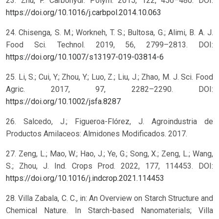
23. Zhu, F. Carbohydr. Polym. 2015, 122, 456–480. DOI:
https://doi.org/10.1016/j.carbpol.2014.10.063
24. Chisenga, S. M.; Workneh, T. S.; Bultosa, G.; Alimi, B. A. J.
Food Sci. Technol. 2019, 56, 2799–2813. DOI:
https://doi.org/10.1007/s13197-019-03814-6
25. Li, S.; Cui, Y.; Zhou, Y.; Luo, Z.; Liu, J.; Zhao, M. J. Sci. Food
Agric. 2017, 97, 2282–2290. DOI:
https://doi.org/10.1002/jsfa.8287
26. Salcedo, J.; Figueroa-Flórez, J. Agroindustria de
Productos Amilaceos: Almidones Modificados. 2017.
27. Zeng, L.; Mao, W.; Hao, J.; Ye, G.; Song, X.; Zeng, L.; Wang,
S.; Zhou, J. Ind. Crops Prod. 2022, 177, 114453. DOI:
https://doi.org/10.1016/j.indcrop.2021.114453
28. Villa Zabala, C. C., in: An Overview on Starch Structure and
Chemical Nature. In Starch-based Nanomaterials; Villa