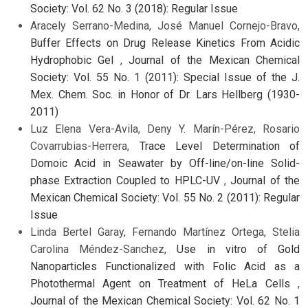
Society: Vol. 62 No. 3 (2018): Regular Issue
Aracely Serrano-Medina, José Manuel Cornejo-Bravo,
Buffer Effects on Drug Release Kinetics From Acidic
Hydrophobic Gel
,
Journal of the Mexican Chemical
Society: Vol. 55 No. 1 (2011): Special Issue of the J.
Mex. Chem. Soc. in Honor of Dr. Lars Hellberg (1930-
2011)
Luz Elena Vera-Avila, Deny Y. Marín-Pérez, Rosario
Covarrubias-Herrera,
Trace Level Determination of
Domoic Acid in Seawater by Off-line/on-line Solid-
phase Extraction Coupled to HPLC-UV
,
Journal of the
Mexican Chemical Society: Vol. 55 No. 2 (2011): Regular
Issue
Linda Bertel Garay, Fernando Martínez Ortega, Stelia
Carolina Méndez-Sanchez,
Use in vitro of Gold
Nanoparticles Functionalized with Folic Acid as a
Photothermal Agent on Treatment of HeLa Cells
,
Journal of the Mexican Chemical Society: Vol. 62 No. 1