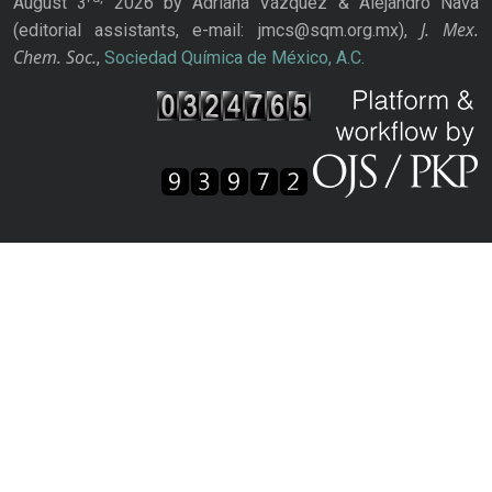
August 3
2026 by Adriana Vázquez & Alejandro Nava
J. Mex.
(editorial assistants, e-mail: jmcs@sqm.org.mx),
Chem. Soc.
,
Sociedad Química de México, A.C.