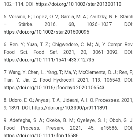
102–114. DOI:
https://doi.org/10.1002/star.201300110
5. Versino, F.; Lopez, O. V.; Garcia, M. A.; Zaritzky, N. E. Starch
– Stärke. 2016, 68, 1026–1037. DOI:
https://doi.org/10.1002/star.201600095
6. Ren, Y.; Yuan, T. Z.; Chigwedere, C. M.; Ai, Y. Compr. Rev.
Food Sci. Food Saf. 2021, 20, 3061–3092. DOI:
https://doi.org/10.1111/1541-4337.12735
7. Wang, Y.; Chen, L.; Yang, T.; Ma, Y.; McClements, D. J.; Ren, F.;
Tian, Y.; Jin, Z. Food Hydrocoll. 2021, 113, 106543. DOI:
https://doi.org/10.1016/j.foodhyd.2020.106543
8. Udoro, E. O.; Anyasi, T. A.; Jideani, A. I. O. Processes. 2021,
9, 1891. DOI:
https://doi.org/10.3390/pr9111891
9. Adefegha, S. A.; Okeke, B. M.; Oyeleye, S. I.; Oboh, G. J.
Food Process. Preserv. 2021, 45, e15586. DOI:
https://doi.org/10.1111/jfpp.15586