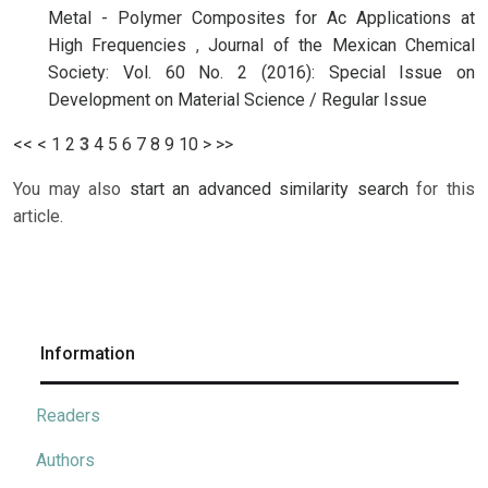
Metal - Polymer Composites for Ac Applications at
High Frequencies
,
Journal of the Mexican Chemical
Society: Vol. 60 No. 2 (2016): Special Issue on
Development on Material Science / Regular Issue
<<
<
1
2
3
4
5
6
7
8
9
10
>
>>
You may also
start an advanced similarity search
for this
article.
Information
Readers
Authors