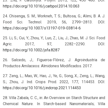
23. Zhu, F. Carbohydr. Polym. 2015, 122, 456–480. DOI:
https://doi.org/10.1016/j.carbpol.2014.10.063
24. Chisenga, S. M.; Workneh, T. S.; Bultosa, G.; Alimi, B. A. J.
Food Sci. Technol. 2019, 56, 2799–2813. DOI:
https://doi.org/10.1007/s13197-019-03814-6
25. Li, S.; Cui, Y.; Zhou, Y.; Luo, Z.; Liu, J.; Zhao, M. J. Sci. Food
Agric. 2017, 97, 2282–2290. DOI:
https://doi.org/10.1002/jsfa.8287
26. Salcedo, J.; Figueroa-Flórez, J. Agroindustria de
Productos Amilaceos: Almidones Modificados. 2017.
27. Zeng, L.; Mao, W.; Hao, J.; Ye, G.; Song, X.; Zeng, L.; Wang,
S.; Zhou, J. Ind. Crops Prod. 2022, 177, 114453. DOI:
https://doi.org/10.1016/j.indcrop.2021.114453
28. Villa Zabala, C. C., in: An Overview on Starch Structure and
Chemical Nature. In Starch-based Nanomaterials; Villa