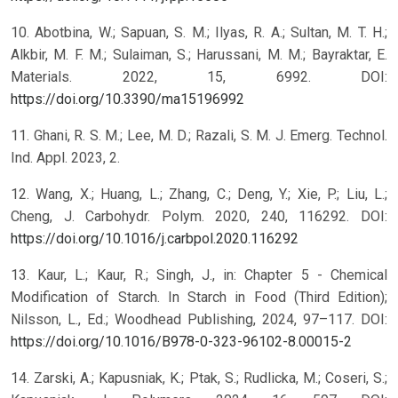
10. Abotbina, W.; Sapuan, S. M.; Ilyas, R. A.; Sultan, M. T. H.;
Alkbir, M. F. M.; Sulaiman, S.; Harussani, M. M.; Bayraktar, E.
Materials. 2022, 15, 6992. DOI:
https://doi.org/10.3390/ma15196992
11. Ghani, R. S. M.; Lee, M. D.; Razali, S. M. J. Emerg. Technol.
Ind. Appl. 2023, 2.
12. Wang, X.; Huang, L.; Zhang, C.; Deng, Y.; Xie, P.; Liu, L.;
Cheng, J. Carbohydr. Polym. 2020, 240, 116292. DOI:
https://doi.org/10.1016/j.carbpol.2020.116292
13. Kaur, L.; Kaur, R.; Singh, J., in: Chapter 5 - Chemical
Modification of Starch. In Starch in Food (Third Edition);
Nilsson, L., Ed.; Woodhead Publishing, 2024, 97–117. DOI:
https://doi.org/10.1016/B978-0-323-96102-8.00015-2
14. Zarski, A.; Kapusniak, K.; Ptak, S.; Rudlicka, M.; Coseri, S.;