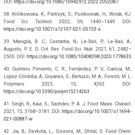
DOI:
https://doi.org/10.1080/10942912.2022.2052087
38. Królikowska, K.; Pietrzyk, S.; Pustkowiak, H.; Wolak, KJ.
Food Sci. Technol. 2022, 59, 1440–1449. DOI:
https://doi.org/10.1007/s13197-021-05153-x
39. Maniglia, B. C.; Castanha, N.; Le-Bail, P.; Le-Bail, A.;
Augusto, P. E. D. Crit. Rev. Food Sci. Nutr. 2021, 61, 2482–
2505. DOI:
https://doi.org/10.1080/10408398.2020.1778633
40. Quintero Pimiento, C. R.; Fernández, P. V.; Ciancia, M.;
López-Córdoba, A.; Goyanes, S.; Bertuzzi, M. A.; Foresti, M. L.
Polymers. 2023, 15, 4263. DOI:
https://doi.org/10.3390/polym15214263
41. Singh, R.; Kaur, S.; Sachdev, P. A. J. Food Meas. Charact.
2021, 15, 3168–3181. DOI:
https://doi.org/10.1007/s11694-
021-00887-w
42. Jia, B.; Devkota, L.; Sissons, M.; Dhital, S. Food Chem.