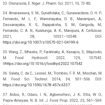
33. Olorunsola, E. Niger. J. Pharm. Sci. 2011, 10, 73-80.
34. Amaraweera, S. M.; Gunathilake, C.; Gunawardene, O. H. P;
Fernando, M. L. F.; Wanninayaka, D. B.; Manamperi, A.;
Dassanayake, R. S.; Rajapaksha, S. M.; Gangoda, M.;
Fernando, C. A. N.; Kulatunga, A. K.; Manipura, A. Cellulose.
2021, 28, 10531–10548. DOI:
https://doi.org/10.1007/s10570-021-04199-6
35. Wang, Z.; Mhaske, P.; Farahnaky, A.; Kasapis, S.; Majzoobi,
M. Food Hydrocoll. 2022, 129, 107542.
V
https://doi.org/10.1016/j.foodhyd.2022.107542
36. Salata, C. da C.; Leonel, M.; Trombini, F. R. M.; Mischan, M.
M. Food Sci. Technol. 2014, 34, 501–506. DOI:
https://doi.org/10.1590/1678-457x.6337
37. Aidoo, R.; Oduro, I. N.; Agbenorhevi, J. K.; Ellis, W. O.;
Pepra-Ameyaw, N. B. Int. J. Food Prop. 2022, 25, 561–569.