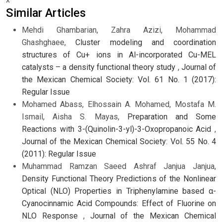
Similar Articles
Mehdi Ghambarian, Zahra Azizi, Mohammad
Ghashghaee,
Cluster modeling and coordination
structures of Cu+ ions in Al-incorporated Cu-MEL
catalysts – a density functional theory study
,
Journal of
the Mexican Chemical Society: Vol. 61 No. 1 (2017):
Regular Issue
Mohamed Abass, Elhossain A. Mohamed, Mostafa M.
Ismail, Aisha S. Mayas,
Preparation and Some
Reactions with 3-(Quinolin-3-yl)-3-Oxopropanoic Acid
,
Journal of the Mexican Chemical Society: Vol. 55 No. 4
(2011): Regular Issue
Muhammad Ramzan Saeed Ashraf Janjua Janjua,
Density Functional Theory Predictions of the Nonlinear
Optical (NLO) Properties in Triphenylamine based α-
Cyanocinnamic Acid Compounds: Effect of Fluorine on
NLO Response
,
Journal of the Mexican Chemical