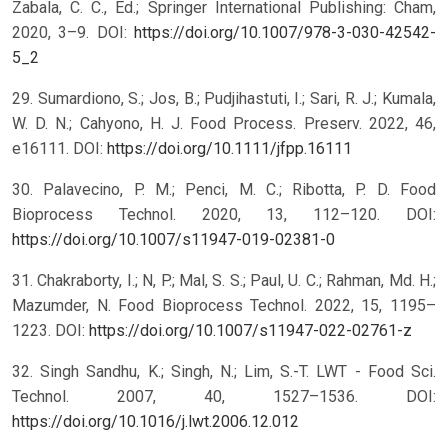
Zabala, C. C., Ed.; Springer International Publishing: Cham,
2020, 3–9. DOI:
https://doi.org/10.1007/978-3-030-42542-
5_2
29. Sumardiono, S.; Jos, B.; Pudjihastuti, I.; Sari, R. J.; Kumala,
W. D. N.; Cahyono, H. J. Food Process. Preserv. 2022, 46,
e16111. DOI:
https://doi.org/10.1111/jfpp.16111
30. Palavecino, P. M.; Penci, M. C.; Ribotta, P. D. Food
Bioprocess Technol. 2020, 13, 112–120. DOI:
https://doi.org/10.1007/s11947-019-02381-0
31. Chakraborty, I.; N, P.; Mal, S. S.; Paul, U. C.; Rahman, Md. H.;
Mazumder, N. Food Bioprocess Technol. 2022, 15, 1195–
1223. DOI:
https://doi.org/10.1007/s11947-022-02761-z
32. Singh Sandhu, K.; Singh, N.; Lim, S.-T. LWT - Food Sci.
Technol. 2007, 40, 1527–1536. DOI:
https://doi.org/10.1016/j.lwt.2006.12.012