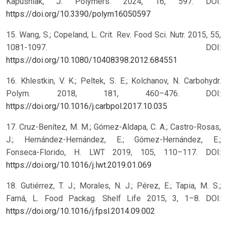
Kapusniak, J. Polymers. 2024, 16, 597. DOI:
https://doi.org/10.3390/polym16050597
15. Wang, S.; Copeland, L. Crit. Rev. Food Sci. Nutr. 2015, 55,
1081-1097. DOI:
https://doi.org/10.1080/10408398.2012.684551
16. Khlestkin, V. K.; Peltek, S. E.; Kolchanov, N. Carbohydr.
Polym. 2018, 181, 460–476. DOI:
https://doi.org/10.1016/j.carbpol.2017.10.035
17. Cruz-Benítez, M. M.; Gómez-Aldapa, C. A.; Castro-Rosas,
J.; Hernández-Hernández, E.; Gómez-Hernández, E.;
Fonseca-Florido, H. LWT 2019, 105, 110–117. DOI:
https://doi.org/10.1016/j.lwt.2019.01.069
18. Gutiérrez, T. J.; Morales, N. J.; Pérez, E.; Tapia, M. S.;
Famá, L. Food Packag. Shelf Life 2015, 3, 1–8. DOI:
https://doi.org/10.1016/j.fpsl.2014.09.002