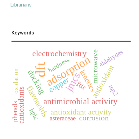
Librarians
Keywords
aldehydes
electrochemistry
microwave
adsorption
hardness
dft
antioxidant
docking
oxidation
kinetics
jmcs
copper
ftir
mp2
flavonoids
antioxidants
antimicrobial activity
phenols
hplc
antioxidant activity
corrosion
asteraceae