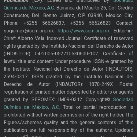
Publication
(CP)
. Edited and distributed by
Sociedad
Química de México, A.C.
Barranca del Muerto 26, Col. Crédito
Constructor, Del. Benito Juárez, C.P. 03940, Mexico City.
Phone: +5255 56626837; +5255 56626823 Contact:
soquimex@sqm.org.mx
https://www.sqm.org.mx
Editor-in-
Chief: Alberto Vela. Indexed Journal. Certificate of reserved
rights granted by the Instituto Nacional del Derecho de Autor
(INDAUTOR): 04-2005-052710530600-102. Certificate of
lawful title and content: Under procedure. ISSN-e granted by
the Instituto Nacional del Derecho de Autor (INDAUTOR):
2594-0317. ISSN granted by the Instituto Nacional del
Derecho de Autor (INDAUTOR): 1870-249X. Postal
registration of printed matter deposited by editors or agents
granted by SEPOMEX: IM09-0312 Copyright©
Sociedad
Química de México, A.C.
Total or partial reproduction is
prohibited without written permission of the right holder. The
Figures/schemes quality and the general contents of this
publication are full responsibility of the authors. Updated
rd,