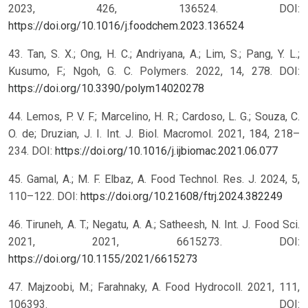
2023, 426, 136524. DOI:
https://doi.org/10.1016/j.foodchem.2023.136524
43. Tan, S. X.; Ong, H. C.; Andriyana, A.; Lim, S.; Pang, Y. L.;
Kusumo, F.; Ngoh, G. C. Polymers. 2022, 14, 278. DOI:
https://doi.org/10.3390/polym14020278
44. Lemos, P. V. F.; Marcelino, H. R.; Cardoso, L. G.; Souza, C.
O. de; Druzian, J. I. Int. J. Biol. Macromol. 2021, 184, 218–
234. DOI:
https://doi.org/10.1016/j.ijbiomac.2021.06.077
45. Gamal, A.; M. F. Elbaz, A. Food Technol. Res. J. 2024, 5,
110–122. DOI:
https://doi.org/10.21608/ftrj.2024.382249
46. Tiruneh, A. T.; Negatu, A. A.; Satheesh, N. Int. J. Food Sci.
2021, 2021, 6615273. DOI:
https://doi.org/10.1155/2021/6615273
47. Majzoobi, M.; Farahnaky, A. Food Hydrocoll. 2021, 111,
106393. DOI: