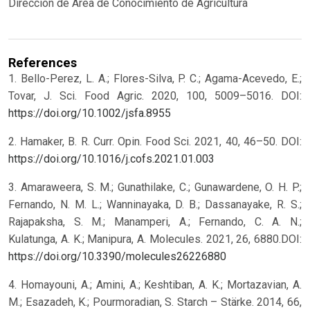
Dirección de Área de Conocimiento de Agricultura
References
1. Bello-Perez, L. A.; Flores-Silva, P. C.; Agama-Acevedo, E.;
Tovar, J. Sci. Food Agric. 2020, 100, 5009–5016. DOI:
https://doi.org/10.1002/jsfa.8955
2. Hamaker, B. R. Curr. Opin. Food Sci. 2021, 40, 46–50. DOI:
https://doi.org/10.1016/j.cofs.2021.01.003
3. Amaraweera, S. M.; Gunathilake, C.; Gunawardene, O. H. P.;
Fernando, N. M. L.; Wanninayaka, D. B.; Dassanayake, R. S.;
Rajapaksha, S. M.; Manamperi, A.; Fernando, C. A. N.;
Kulatunga, A. K.; Manipura, A. Molecules. 2021, 26, 6880.DOI:
https://doi.org/10.3390/molecules26226880
4. Homayouni, A.; Amini, A.; Keshtiban, A. K.; Mortazavian, A.
M.; Esazadeh, K.; Pourmoradian, S. Starch – Stärke. 2014, 66,