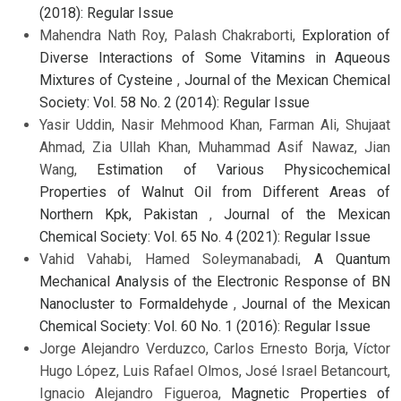
(2018): Regular Issue
Mahendra Nath Roy, Palash Chakraborti,
Exploration of
Diverse Interactions of Some Vitamins in Aqueous
Mixtures of Cysteine
,
Journal of the Mexican Chemical
Society: Vol. 58 No. 2 (2014): Regular Issue
Yasir Uddin, Nasir Mehmood Khan, Farman Ali, Shujaat
Ahmad, Zia Ullah Khan, Muhammad Asif Nawaz, Jian
Wang,
Estimation of Various Physicochemical
Properties of Walnut Oil from Different Areas of
Northern Kpk, Pakistan
,
Journal of the Mexican
Chemical Society: Vol. 65 No. 4 (2021): Regular Issue
Vahid Vahabi, Hamed Soleymanabadi,
A Quantum
Mechanical Analysis of the Electronic Response of BN
Nanocluster to Formaldehyde
,
Journal of the Mexican
Chemical Society: Vol. 60 No. 1 (2016): Regular Issue
Jorge Alejandro Verduzco, Carlos Ernesto Borja, Víctor
Hugo López, Luis Rafael Olmos, José Israel Betancourt,
Ignacio Alejandro Figueroa,
Magnetic Properties of