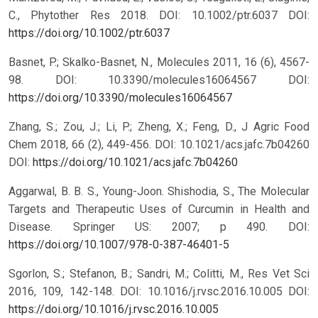
C., Phytother Res 2018. DOI: 10.1002/ptr.6037
DOI:
https://doi.org/10.1002/ptr.6037
Basnet, P.; Skalko-Basnet, N., Molecules 2011, 16 (6), 4567-
98. DOI: 10.3390/molecules16064567
DOI:
https://doi.org/10.3390/molecules16064567
Zhang, S.; Zou, J.; Li, P.; Zheng, X.; Feng, D., J Agric Food
Chem 2018, 66 (2), 449-456. DOI: 10.1021/acs.jafc.7b04260
DOI:
https://doi.org/10.1021/acs.jafc.7b04260
Aggarwal, B. B. S., Young-Joon. Shishodia, S., The Molecular
Targets and Therapeutic Uses of Curcumin in Health and
Disease. Springer US: 2007; p 490.
DOI:
https://doi.org/10.1007/978-0-387-46401-5
Sgorlon, S.; Stefanon, B.; Sandri, M.; Colitti, M., Res Vet Sci
2016, 109, 142-148. DOI: 10.1016/j.rvsc.2016.10.005
DOI:
https://doi.org/10.1016/j.rvsc.2016.10.005