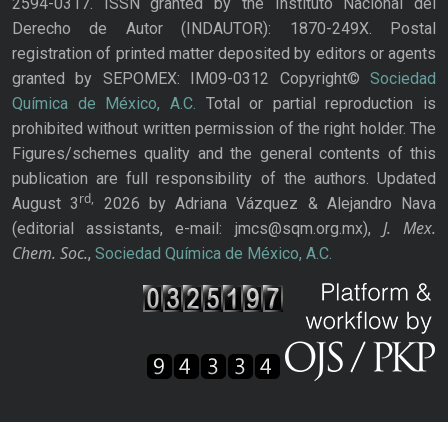
2594-0317. ISSN granted by the Instituto Nacional del
Derecho de Autor (INDAUTOR): 1870-249X. Postal
registration of printed matter deposited by editors or agents
granted by SEPOMEX: IM09-0312 Copyright©
Sociedad
Química de México, A.C.
Total or partial reproduction is
prohibited without written permission of the right holder. The
Figures/schemes quality and the general contents of this
publication are full responsibility of the authors. Updated
rd,
August 3
2026 by Adriana Vázquez & Alejandro Nava
J. Mex.
(editorial assistants, e-mail: jmcs@sqm.org.mx),
Chem. Soc.
,
Sociedad Química de México, A.C.