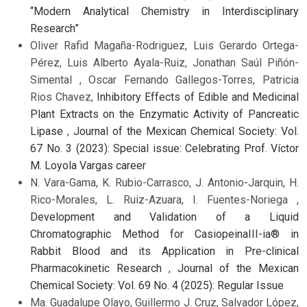
“Modern Analytical Chemistry in Interdisciplinary
Research”
Oliver Rafid Magaña-Rodriguez, Luis Gerardo Ortega-
Pérez, Luis Alberto Ayala-Ruiz, Jonathan Saúl Piñón-
Simental , Oscar Fernando Gallegos-Torres, Patricia
Rios Chavez,
Inhibitory Effects of Edible and Medicinal
Plant Extracts on the Enzymatic Activity of Pancreatic
Lipase
,
Journal of the Mexican Chemical Society: Vol.
67 No. 3 (2023): Special issue: Celebrating Prof. Víctor
M. Loyola Vargas career
N. Vara-Gama, K. Rubio-Carrasco, J. Antonio-Jarquin, H.
Rico-Morales, L. Ruiz-Azuara, I. Fuentes-Noriega ,
Development and Validation of a Liquid
Chromatographic Method for CasiopeinaIII-ia® in
Rabbit Blood and its Application in Pre-clinical
Pharmacokinetic Research
,
Journal of the Mexican
Chemical Society: Vol. 69 No. 4 (2025): Regular Issue
Ma. Guadalupe Olayo, Guillermo J. Cruz, Salvador López,