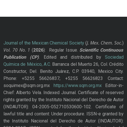
J. Mex. Chem. Soc.
Journal of the Mexican Chemical Society
(
)
Vol. 70
No.
1
(
2026
): Regular Issue.
Scientific Continuous
Publication
(CP)
. Edited and distributed by
Sociedad
Química de México, A.C.
Barranca del Muerto 26, Col. Crédito
Constructor, Del. Benito Juárez, C.P. 03940, Mexico City.
Phone: +5255 56626837; +5255 56626823 Contact:
soquimex@sqm.org.mx
https://www.sqm.org.mx
Editor-in-
Chief: Alberto Vela. Indexed Journal. Certificate of reserved
rights granted by the Instituto Nacional del Derecho de Autor
(INDAUTOR): 04-2005-052710530600-102. Certificate of
lawful title and content: Under procedure. ISSN-e granted by
the Instituto Nacional del Derecho de Autor (INDAUTOR):