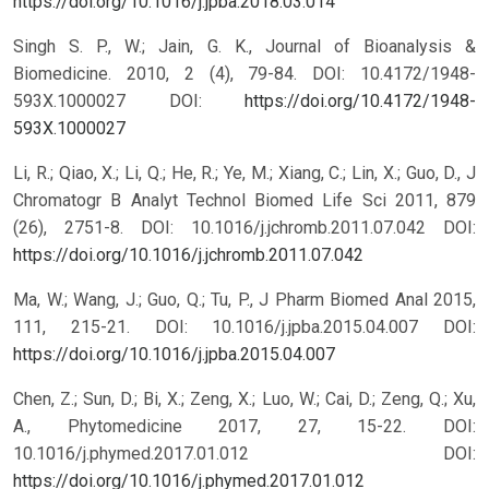
https://doi.org/10.1016/j.jpba.2018.03.014
Singh S. P., W.; Jain, G. K., Journal of Bioanalysis &
Biomedicine. 2010, 2 (4), 79-84. DOI: 10.4172/1948-
593X.1000027
DOI:
https://doi.org/10.4172/1948-
593X.1000027
Li, R.; Qiao, X.; Li, Q.; He, R.; Ye, M.; Xiang, C.; Lin, X.; Guo, D., J
Chromatogr B Analyt Technol Biomed Life Sci 2011, 879
(26), 2751-8. DOI: 10.1016/j.jchromb.2011.07.042
DOI:
https://doi.org/10.1016/j.jchromb.2011.07.042
Ma, W.; Wang, J.; Guo, Q.; Tu, P., J Pharm Biomed Anal 2015,
111, 215-21. DOI: 10.1016/j.jpba.2015.04.007
DOI:
https://doi.org/10.1016/j.jpba.2015.04.007
Chen, Z.; Sun, D.; Bi, X.; Zeng, X.; Luo, W.; Cai, D.; Zeng, Q.; Xu,
A., Phytomedicine 2017, 27, 15-22. DOI:
10.1016/j.phymed.2017.01.012
DOI:
https://doi.org/10.1016/j.phymed.2017.01.012