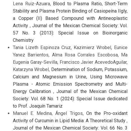
Lena Ruiz-Azuara,
Blood to Plasma Ratio, Short-Term
Stability and Plasma Protein Binding of Casiopeína IIgly,
a Copper (II) Based Compound with Antineoplastic
Activity
,
Journal of the Mexican Chemical Society: Vol.
57 No. 3 (2013): Special Issue on Bioinorganic
Chemistry
Tania Lizeth Espinoza Cruz, Kazimierz Wrobel, Eunice
Yanez Barrientos, Alma Rosa Corrales Escobosa, Ma
Eugenia Garay-Sevilla, Francisco Javier AcevedoAguilar,
Katarzyna Wrobel,
Determination of Sodium, Potassium,
Calcium and Magnesium in Urine, Using Microwave
Plasma - Atomic Emission Spectrometry and Multi-
Energy Calibration
,
Journal of the Mexican Chemical
Society: Vol. 68 No. 1 (2024): Special Issue dedicated
to Prof. Joaquín Tamariz
Manuel E. Medina, Ángel Trigos,
On the Pro-oxidant
Activity of Curcumin in Lipid Media: A Theoretical Study
,
Journal of the Mexican Chemical Society: Vol. 66 No. 3