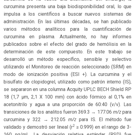
curcumina presenta una baja biodisponibilidad oral, lo que
impulsa a los científicos a buscar nuevos sistemas de
administración. En las últimas décadas, se han publicado
varios métodos analíticos para la cuantificación de
curcumina en plasma. Actualmente, no hay informes
publicados sobre el efecto del grado de hemólisis en la
determinación de este compuesto. En este trabajo se
desarrolló un método específico, sensible y selectivo
utilizando el Monitoreo de reacción seleccionado (SRM) en
modo de ionización positiva (ESI +). La curcumina y el
bisulfato de clopidogrel, utilizado como patrón interno (IS),
se separaron en una columna Acquity UPLC BECH Shield RP
18 (1,7 μm, 2,1 X 100 mm) con ácido fórmico al 0,1% en
acetonitrilo y agua a una proporción de 60:40 (v/v). Las
m/z
transiciones de los analitos fueron 369.3 → 177.06
para
m/z
curcumina y 322 → 212.05
para IS. El método fue
2
validado y demostró ser lineal (r
≥ 0.999) en el rango de 3-
160 ng/mL. La desviación relativa estándar (RSD) fue