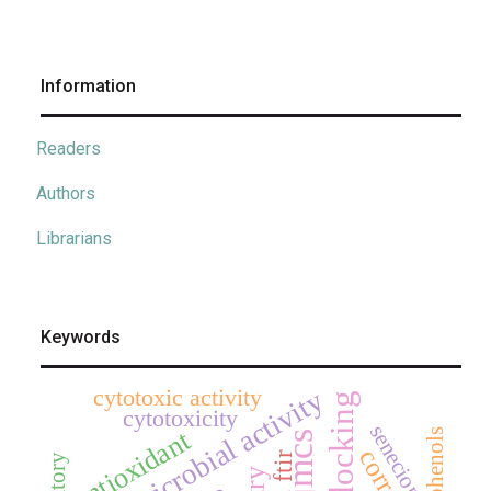
Information
Readers
Authors
Librarians
Keywords
antimicrobial activity
cytotoxic activity
cytotoxicity
senecioneae
antioxidant
phenols
jmcs
ftir