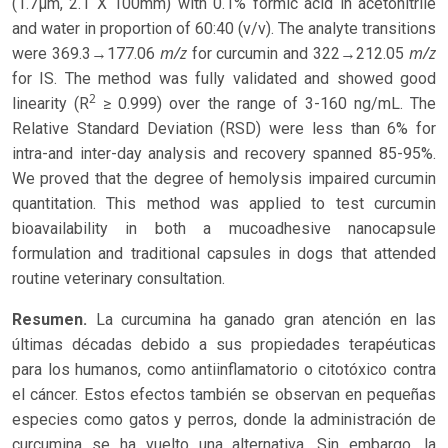
(1.7µm, 2.1 X 100mm) with 0.1% formic acid in acetonitrile
and water in proportion of 60:40 (v/v). The analyte transitions
m/z
m/z
were 369.3→177.06
for curcumin and 322→212.05
for IS. The method was fully validated and showed good
2
linearity (R
≥ 0.999) over the range of 3-160 ng/mL. The
Relative Standard Deviation (RSD) were less than 6% for
intra-and inter-day analysis and recovery spanned 85-95%.
We proved that the degree of hemolysis impaired curcumin
quantitation. This method was applied to test curcumin
bioavailability in both a mucoadhesive nanocapsule
formulation and traditional capsules in dogs that attended
routine veterinary consultation.
Resumen.
La curcumina ha ganado gran atención en las
últimas décadas debido a sus propiedades terapéuticas
para los humanos, como antiinflamatorio o citotóxico contra
el cáncer. Estos efectos también se observan en pequeñas
especies como gatos y perros, donde la administración de
curcumina se ha vuelto una alternativa. Sin embargo, la