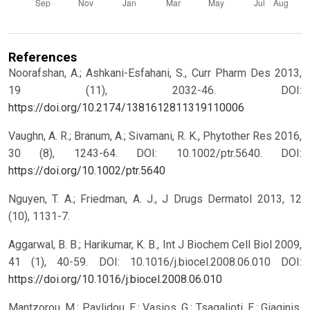
References
Noorafshan, A.; Ashkani-Esfahani, S., Curr Pharm Des 2013,
19 (11), 2032-46.
DOI:
https://doi.org/10.2174/1381612811319110006
Vaughn, A. R.; Branum, A.; Sivamani, R. K., Phytother Res 2016,
30 (8), 1243-64. DOI: 10.1002/ptr.5640.
DOI:
https://doi.org/10.1002/ptr.5640
Nguyen, T. A.; Friedman, A. J., J Drugs Dermatol 2013, 12
(10), 1131-7.
Aggarwal, B. B.; Harikumar, K. B., Int J Biochem Cell Biol 2009,
41 (1), 40-59. DOI: 10.1016/j.biocel.2008.06.010
DOI:
https://doi.org/10.1016/j.biocel.2008.06.010
Mantzorou, M.; Pavlidou, E.; Vasios, G.; Tsagalioti, E.; Giaginis,