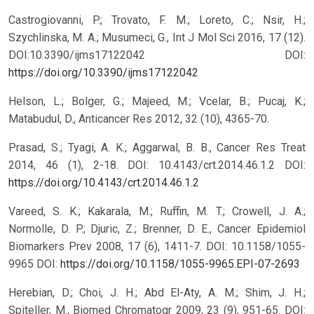
Castrogiovanni, P.; Trovato, F. M.; Loreto, C.; Nsir, H.;
Szychlinska, M. A.; Musumeci, G., Int J Mol Sci 2016, 17 (12).
DOI:10.3390/ijms17122042
DOI:
https://doi.org/10.3390/ijms17122042
Helson, L.; Bolger, G.; Majeed, M.; Vcelar, B.; Pucaj, K.;
Matabudul, D., Anticancer Res 2012, 32 (10), 4365-70.
Prasad, S.; Tyagi, A. K.; Aggarwal, B. B., Cancer Res Treat
2014, 46 (1), 2-18. DOI: 10.4143/crt.2014.46.1.2
DOI:
https://doi.org/10.4143/crt.2014.46.1.2
Vareed, S. K.; Kakarala, M.; Ruffin, M. T.; Crowell, J. A.;
Normolle, D. P.; Djuric, Z.; Brenner, D. E., Cancer Epidemiol
Biomarkers Prev 2008, 17 (6), 1411-7. DOI: 10.1158/1055-
9965
DOI:
https://doi.org/10.1158/1055-9965.EPI-07-2693
Herebian, D.; Choi, J. H.; Abd El-Aty, A. M.; Shim, J. H.;
Spiteller, M., Biomed Chromatogr 2009, 23 (9), 951-65. DOI: