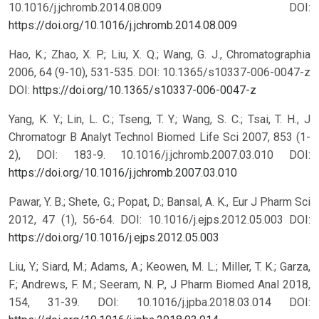
10.1016/j.jchromb.2014.08.009
DOI:
https://doi.org/10.1016/j.jchromb.2014.08.009
Hao, K.; Zhao, X. P.; Liu, X. Q.; Wang, G. J., Chromatographia
2006, 64 (9-10), 531-535. DOI: 10.1365/s10337-006-0047-z
DOI:
https://doi.org/10.1365/s10337-006-0047-z
Yang, K. Y.; Lin, L. C.; Tseng, T. Y.; Wang, S. C.; Tsai, T. H., J
Chromatogr B Analyt Technol Biomed Life Sci 2007, 853 (1-
2), DOI: 183-9. 10.1016/j.jchromb.2007.03.010
DOI:
https://doi.org/10.1016/j.jchromb.2007.03.010
Pawar, Y. B.; Shete, G.; Popat, D.; Bansal, A. K., Eur J Pharm Sci
2012, 47 (1), 56-64. DOI: 10.1016/j.ejps.2012.05.003
DOI:
https://doi.org/10.1016/j.ejps.2012.05.003
Liu, Y.; Siard, M.; Adams, A.; Keowen, M. L.; Miller, T. K.; Garza,
F.; Andrews, F. M.; Seeram, N. P., J Pharm Biomed Anal 2018,
154, 31-39. DOI: 10.1016/j.jpba.2018.03.014
DOI: