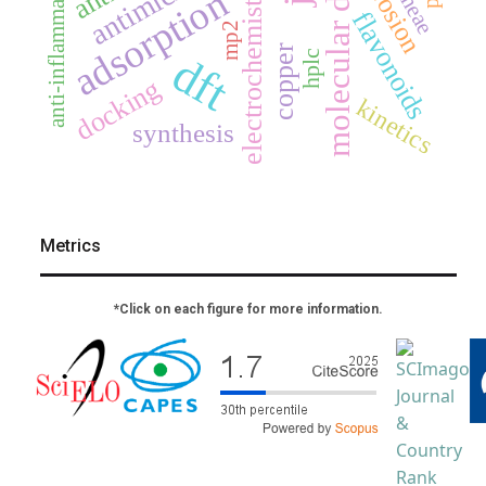
molecular docking
corrosion
anti-inflammatory
electrochemistry
adsorption
flavonoids
mp2
copper
dft
hplc
docking
kinetics
synthesis
Metrics
*Click on each figure for more information.