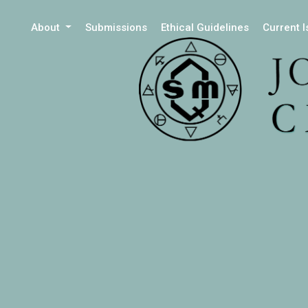
About
Submissions
Ethical Guidelines
Current 