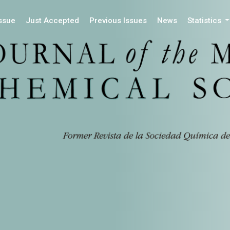
Issue
Just Accepted
Previous Issues
News
Statistics