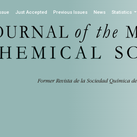
Issue
Just Accepted
Previous Issues
News
Statistics