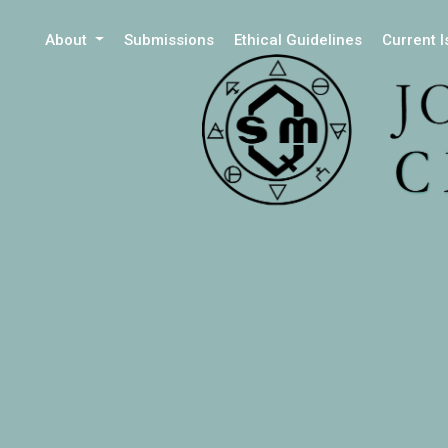
About
Submissions
Ethical Guidelines
Current 