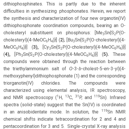
dithiophosphinates. This is partly due to the inherent
difficulties in synthesizing phosphonates. Herein, we report
the synthesis and characterization of four new organotin(IV)
dithiophosphonate coordination compounds, bearing an O-
cholesteryl substituent on phosphorus: [Me
Sn{S
P(O-
3
2
cholesteryl)(4-MeOC
H
)}] (
2
), [Bu
Sn{S
P(O-cholesteryl)(4-
6
4
3
2
MeOC
H
)}] (
3),
[Cy
Sn{S
P(O-cholesteryl)(4-MeOC
H
)}]
6
4
3
2
6
4
(
4),
[Ph
Sn{S
P(O-cholesteryl)(4-MeOC
H
)}] (
5).
These
3
2
6
4
compounds were obtained through the reaction between
O
b
the triethylammonium salt of
-3-
-cholest-5-en-3-yl)(4-
methoxyphenyl)dithiophosphonate (1) and the corresponding
triorganotin(IV) chlorides. The compounds were
characterized using elemental analysis, IR spectroscopy,
1
13
31
119
and NMR spectroscopy (
H,
C,
P, and
Sn). Infrared
spectra (solid-state) suggest that the Sn(IV) is coordinated
119
in an anisobidentate mode. In solution, the
Sn NMR
chemical shifts indicate tetracoordination for 2 and 4 and
pentacoordination for 3 and 5. Single-crystal X-ray analysis