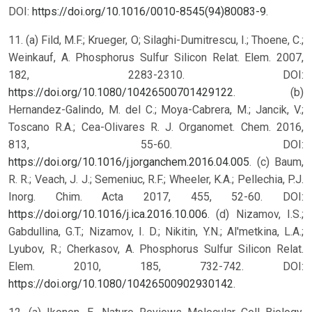
DOI:
https://doi.org/10.1016/0010-8545(94)80083-9
.
11. (a) Fild, M.F.; Krueger, O; Silaghi-Dumitrescu, I.; Thoene, C.;
Weinkauf, A. Phosphorus Sulfur Silicon Relat. Elem. 2007,
182, 2283-2310. DOI:
https://doi.org/10.1080/10426500701429122
. (b)
Hernandez-Galindo, M. del C.; Moya-Cabrera, M.; Jancik, V.;
Toscano R.A.; Cea-Olivares R. J. Organomet. Chem. 2016,
813, 55-60. DOI:
https://doi.org/10.1016/j.jorganchem.2016.04.005
. (c) Baum,
R. R.; Veach, J. J.; Semeniuc, R.F.; Wheeler, K.A.; Pellechia, P.J.
Inorg. Chim. Acta 2017, 455, 52-60. DOI:
https://doi.org/10.1016/j.ica.2016.10.006
. (d) Nizamov, I.S.;
Gabdullina, G.T.; Nizamov, I. D.; Nikitin, Y.N.; Al'metkina, L.A.;
Lyubov, R.; Cherkasov, A. Phosphorus Sulfur Silicon Relat.
Elem. 2010, 185, 732-742. DOI:
https://doi.org/10.1080/10426500902930142
.