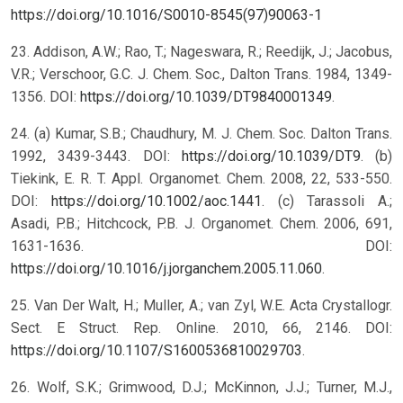
https://doi.org/10.1016/S0010-8545(97)90063-1
23. Addison, A.W.; Rao, T.; Nageswara, R.; Reedijk, J.; Jacobus,
V.R.; Verschoor, G.C. J. Chem. Soc., Dalton Trans. 1984, 1349-
1356. DOI:
https://doi.org/10.1039/DT9840001349
.
24. (a) Kumar, S.B.; Chaudhury, M. J. Chem. Soc. Dalton Trans.
1992, 3439-3443. DOI:
https://doi.org/10.1039/DT9
. (b)
Tiekink, E. R. T. Appl. Organomet. Chem. 2008, 22, 533-550.
DOI:
https://doi.org/10.1002/aoc.1441
. (c) Tarassoli A.;
Asadi, P.B.; Hitchcock, P.B. J. Organomet. Chem. 2006, 691,
1631-1636. DOI:
https://doi.org/10.1016/j.jorganchem.2005.11.060
.
25. Van Der Walt, H.; Muller, A.; van Zyl, W.E. Acta Crystallogr.
Sect. E Struct. Rep. Online. 2010, 66, 2146. DOI:
https://doi.org/10.1107/S1600536810029703
.
26. Wolf, S.K.; Grimwood, D.J.; McKinnon, J.J.; Turner, M.J.,