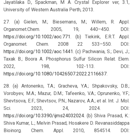
Jayatilaka D., Spackman, M A. Crystal Explorer ver, 3.1,
University of Western Australia Perth, 2013.
27. (a) Gielen, M.; Biesemans, M.; Willem, R. Appl.
Organomet.Chem. 2005, 19, 440–450. DOI:
https://doi.org/10.1002/aoc.771
. (b) Tiekink, E.R.T. Appl.
Organomet. Chem. 2008 22 533–550. DOI:
https://doi.org/10.1002/aoc.1441
. (c) Pachwania, S.; Devi, J.;
Taxak B.; Boora A. Phosphorus Sulfur Silicon Relat. Elem.
2022, 198, 102-113. DOI:
https://doi.org/10.1080/10426507.2022.2116637
.
28. (a) Antonenko, T.A.; Gracheva, Y.A.; Shpakovsky, D.B.;
Vorobyev, M.A.; Mazur, D.M.; Tafeenko, V.A.; Oprunenko, Y.F.;
Shevtsova, E.F.; Shevtsov, P.N.; Nazarov, A.A.; et al. Int. J. Mol.
Sci. 2023, 24, 2024. DOI:
https://doi.org/10.3390/ijms24032024
. (b) Shiva Prasad, K.:
Shiva Kumar, L.; Melvin Prasad; Hosakere D. Revanasiddappa
Bioinorg. Chem. Appl. 2010, 854514. DOI: