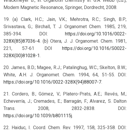
Wrackmeyer B., in: Organotin chemistry in: G.A. Webb (Ed.),
Modern Magnetic Resonance, Springer, Dordrecht, 2008.
19. (a) Clark, H.C.; Jain, V.K.; Mehrotra, R.C.; Singh, B.P.;
Srivastava, G.; Birchall, T. J. Organomet Chem. 1985, 219,
385-394. DOI:
https://doi.org/10.1016/0022-
328X(85)87036-4
. (b) Otera, J. J. Organomet. Chem. 1981,
221, 57-61 DOI
https://doi.org/10.1016/S0022-
328X(00)81028-1
.
20. James, B.D.; Magee, R.J.; Patalinghug, W.C.; Skelton, B.W.;
White, A.H. J. Organomet. Chem. 1994, 64, 51-55. DOI:
https://doi.org/10.1016/0022-328X(94)88007-7
.
21. Cordero, B.; Gómez, V.; Platero-Prats, A.E.; Revés, M.;
Echeverría, J.; Cremades, E.; Barragán, F.; Alvarez, S. Dalton
Trans. 2008, 2832-2838. DOI:
https://doi.org/10.1039/b801115j
.
22. Haiduc, I. Coord. Chem. Rev. 1997, 158, 325-358. DOI: