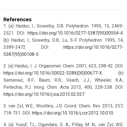
References
1. (a) Haiduc, I.; Sowerby, D.B. Polyhedron. 1995, 15, 2469-
2521. DOI:
https://doi.org/10.1016/0277-5387(95)00554-4
.
(b) Haiduc, I.; Sowerby, D.B.; Lu, S-F. Polyhedron. 1995, 14,
3389-3472. DOI:
https://doi.org/10.1016/0277-
5387(95)00108-5
.
2. (a) Haiduc, I. J. Organomet. Chem. 2001, 623, 298-42. DOI:
https://doi.org/10.1016/S0022-328X(00)00677-X
. (b)
Semeniuc, R.F.; Baum, R.R.; Veach, J.J.; Wheeler, K.A.;
Pellechia, P.J. Inorg. Chim. Acta 2013, 400, 228-238. DOI:
https://doi.org/10.1016/j.ica.2013.02.037
.
3. van Zyl, W.E.; Woollins, J.D. Coord. Chem. Rev. 2013, 257,
718-731. DOI:
https://doi.org/10.1016/j.ccr.2012.10.010
.
4. (a) Yusuf, T.L.; Ogundare, S. A.; Pillay, M. N.; van Zyl, W.E.