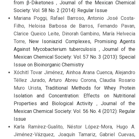
from β-Diketones
,
Journal of the Mexican Chemical
Society: Vol. 58 No. 2 (2014): Regular Issue
Mariana Poggi, Rafael Barroso, Antonio José Costa-
Filho, Heloisa Barbosa de Barros, Fernando Pavan,
Clarice Queico Leite, Dinorah Gambino, María Helvecia
Torre,
New Isoniazid Complexes, Promising Agents
Against Mycobacterium tuberculosis
,
Journal of the
Mexican Chemical Society: Vol. 57 No. 3 (2013): Special
Issue on Bioinorganic Chemistry
Xóchitl Tovar Jiménez, Ainhoa Arana Cuenca, Alejandro
Téllez Jurado, Arturo Abreu Corona, Claudia Rosario
Muro Urista,
Traditional Methods for Whey Protein
Isolation and Concentration: Effects on Nutritional
Properties and Biological Activity
,
Journal of the
Mexican Chemical Society: Vol. 56 No. 4 (2012): Regular
Issue
Karla Ramírez-Gualito, Néstor López-Mora, Hugo A.
Jiménez-Vázquez, Joaquín Tamariz, Gabriel Cuevas,