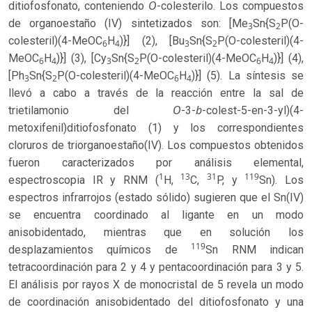
O
ditiofosfonato, conteniendo
-colesterilo. Los compuestos
de organoestaño (IV) sintetizados son: [Me
Sn{S
P(O-
3
2
colesteril)(4-MeOC
H
)}] (2), [Bu
Sn{S
P(O-colesteril)(4-
6
4
3
2
MeOC
H
)}] (3), [Cy
Sn{S
P(O-colesteril)(4-MeOC
H
)}] (4),
6
4
3
2
6
4
[Ph
Sn{S
P(O-colesteril)(4-MeOC
H
)}] (5). La síntesis se
3
2
6
4
llevó a cabo a través de la reacción entre la sal de
O
b
trietilamonio del
-3-
-colest-5-en-3-yl)(4-
metoxifenil)ditiofosfonato (1) y los correspondientes
cloruros de triorganoestaño(IV). Los compuestos obtenidos
fueron caracterizados por análisis elemental,
1
13
31
119
espectroscopia IR y RNM (
H,
C,
P, y
Sn). Los
espectros infrarrojos (estado sólido) sugieren que el Sn(IV)
se encuentra coordinado al ligante en un modo
anisobidentado, mientras que en solución los
119
desplazamientos químicos de
Sn RNM indican
tetracoordinación para 2 y 4 y pentacoordinación para 3 y 5.
El análisis por rayos X de monocristal de 5 revela un modo
de coordinación anisobidentado del ditiofosfonato y una