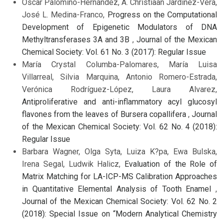
Oscar Palomino-Hernández, A. Christiaan Jardínez-Vera,
José L. Medina-Franco,
Progress on the Computational
Development of Epigenetic Modulators of DNA
Methyltransferases 3A and 3B
,
Journal of the Mexican
Chemical Society: Vol. 61 No. 3 (2017): Regular Issue
María Crystal Columba-Palomares, María Luisa
Villarreal, Silvia Marquina, Antonio Romero-Estrada,
Verónica Rodríguez-López, Laura Alvarez,
Antiproliferative and anti-inflammatory acyl glucosyl
flavones from the leaves of Bursera copallifera
,
Journal
of the Mexican Chemical Society: Vol. 62 No. 4 (2018):
Regular Issue
Barbara Wagner, Olga Syta, Luiza K?pa, Ewa Bulska,
Irena Segal, Ludwik Halicz,
Evaluation of the Role of
Matrix Matching for LA-ICP-MS Calibration Approaches
in Quantitative Elemental Analysis of Tooth Enamel
,
Journal of the Mexican Chemical Society: Vol. 62 No. 2
(2018): Special Issue on “Modern Analytical Chemistry