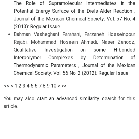
The Role of Supramolecular Intermediates in the
Potential Energy Surface of the Diels-Alder Reaction
,
Journal of the Mexican Chemical Society: Vol. 57 No. 4
(2013): Regular Issue
Bahman Vasheghani Farahani, Farzaneh Hosseinpour
Rajabi, Mohammad Hoseein Ahmadi, Naser Zenooz,
Qualitative Investigation on some H-bonded
Interpolymer Complexes by Determination of
Thermodynamic Parameters
,
Journal of the Mexican
Chemical Society: Vol. 56 No. 2 (2012): Regular Issue
<<
<
1
2
3
4
5
6
7
8
9
10
>
>>
You may also
start an advanced similarity search
for this
article.