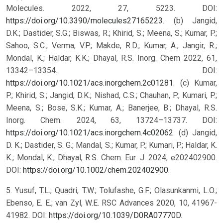
Molecules. 2022, 27, 5223. DOI:
https://doi.org/10.3390/molecules27165223
. (b) Jangid,
D.K.; Dastider, S.G.; Biswas, R.; Khirid, S.; Meena, S.; Kumar, P.;
Sahoo, S.C.; Verma, V.P.; Makde, R.D.; Kumar, A.; Jangir, R.;
Mondal, K.; Haldar, K.K.; Dhayal, R.S. Inorg. Chem 2022, 61,
13342–13354. DOI:
https://doi.org/10.1021/acs.inorgchem.2c01281
. (c) Kumar,
P.; Khirid, S.; Jangid, D.K.; Nishad, C.S.; Chauhan, P.; Kumari, P.;
Meena, S.; Bose, S.K.; Kumar, A.; Banerjee, B.; Dhayal, R.S.
Inorg. Chem. 2024, 63, 13724–13737. DOI:
https://doi.org/10.1021/acs.inorgchem.4c02062
. (d) Jangid,
D. K.; Dastider, S. G.; Mandal, S.; Kumar, P.; Kumari, P.; Haldar, K.
K.; Mondal, K.; Dhayal, R.S. Chem. Eur. J. 2024, e202402900.
DOI:
https://doi.org/10.1002/chem.202402900
.
5. Yusuf, T.L.; Quadri, T.W.; Tolufashe, G.F.; Olasunkanmi, L.O.;
Ebenso, E. E.; van Zyl, W.E. RSC Advances 2020, 10, 41967-
41982. DOI:
https://doi.org/10.1039/D0RA07770D
.