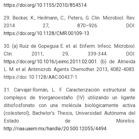
https://doi.org/10.1155/2010/854514
.
29. Becker, K.; Heilmann, C.; Peters, G. Clin. Microbiol. Rev.
2014 27, 870–926. DOI:
https://doi.org/10.1128/CMR.00109-13
.
30. (a) Ruiz de Gopeguia E. et. al. Enferm. Infecc. Microbiol.
Clin. 2011, 29, 339-344. DOI:
https://doi.org/10.1016/j.eimc.2011.02.001
. (b) de Almeida
L. M. et al. Antimicrob. Agents Chemother. 2013, 4082-4083.
https://doi: 10.1128/AAC.00437-1.
31. Carvajal-Román, L. F. Caracterización estructural de
complejos de triorganoestaño (IV) utilizando un ligante
ditiofosfonato con una molécula biológicamente activa
(colesterol); Bachelor’s Thesis, Universidad Autónoma del
Estado de Morelos.
http://riaa.uaem.mx/handle/20.500.12055/4494
.