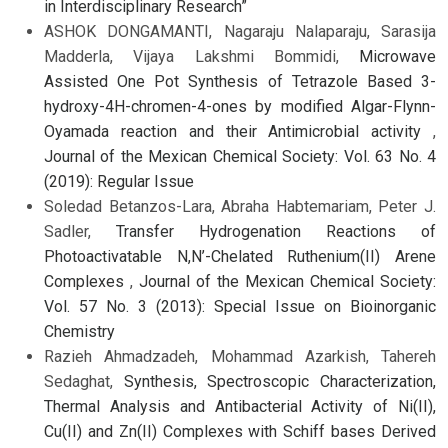
in Interdisciplinary Research”
ASHOK DONGAMANTI, Nagaraju Nalaparaju, Sarasija
Madderla, Vijaya Lakshmi Bommidi,
Microwave
Assisted One Pot Synthesis of Tetrazole Based 3-
hydroxy-4H-chromen-4-ones by modified Algar-Flynn-
Oyamada reaction and their Antimicrobial activity
,
Journal of the Mexican Chemical Society: Vol. 63 No. 4
(2019): Regular Issue
Soledad Betanzos-Lara, Abraha Habtemariam, Peter J.
Sadler,
Transfer Hydrogenation Reactions of
Photoactivatable N,N’-Chelated Ruthenium(II) Arene
Complexes
,
Journal of the Mexican Chemical Society:
Vol. 57 No. 3 (2013): Special Issue on Bioinorganic
Chemistry
Razieh Ahmadzadeh, Mohammad Azarkish, Tahereh
Sedaghat,
Synthesis, Spectroscopic Characterization,
Thermal Analysis and Antibacterial Activity of Ni(II),
Cu(II) and Zn(II) Complexes with Schiff bases Derived