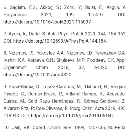
6. Sağlam, E.G.; Akkoç, S.; Zorlu, Y.; Bulat, E.; Akgün, A.
Polyhedron, 2021, 199, 115097. DOI:
https://doi.org/10.1016/j.poly.2021.115097
.
7. Aydin, A.; Dede, B. Acta Phys. Pol. A 2023, 144, 154-162.
DOI:
https://doi.org/10.12693/APhysPolA.144.154
.
8. Nizamov, I.S.; Yakovlev, A.A.; Nizamov, I.D.; Terenzhev, D.A.;
Ivshin, K.A.; Kataeva, O.N.; Shulaeva, M.P.; Pozdeev, O.K. Appl.
Organomet. Chem. 2018, 32, e4320. DOI:
https://doi.org/10.1002/aoc.4320
.
9. Sosa-García, D.; López-Cardoso, M.; Tlahuext, H.; Vargas-
Pineda, G.; Román-Bravo, P.; Villamil-Ramos, R.; Acevedo-
Quiroz, M.; Said Razo-Hernández, R.; Gómez-Sandoval, Z.;
Alvarez-Fitz, P.; Cea-Olivares, R. Inorg. Chim. Acta 2019, 495,
118943. DOI:
https://doi.org/10.1016/j.ica.2019.05.042
.
10. Jain, V.K. Coord. Chem. Rev. 1994, 135-136, 809-843.