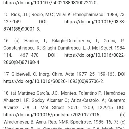
https://doi.org/10.1107/s0021889810022120
.
15. Rios, J.L.; Recio, M.C.; Villar A. Ethnopharmacol. 1988, 23,
127-149. DOI:
https://doi.org/10.1016/0378-
8741(88)90001-3
.
16. (a) Haiduc, I.; Silaghi-Dumitrescu, I.; Grecu, R.;
Constantinescu, R.; Silaghi-Dumitrescu, L. J. Mol.Struct. 1984,
114, 467–470. DOI:
https://doi.org/10.1016/0022-
2860(84)87188-4
17. Glidewell, C. Inorg. Chim. Acta 1977, 25, 159-163. DOI
https://doi.org/10.1016/S0020-1693(00)95706-2
.
18. (a) Martínez García, J.C.; Montes, Tolentino P.; Hernández
Ahuactzi, I.F.; Godoy Alcantar C.; Ariza-Castolo, A.; Guerrero
Alvarez, J.A. J. Mol. Struct. 2020, 1209, 127915. DOI:
https://doi.org/10.1016/j.molstruc.2020.127915
. (b)
Wrackmeyer, B. Annu. Rep. NMR Spectrosc. 1985, 16, 73 (c)