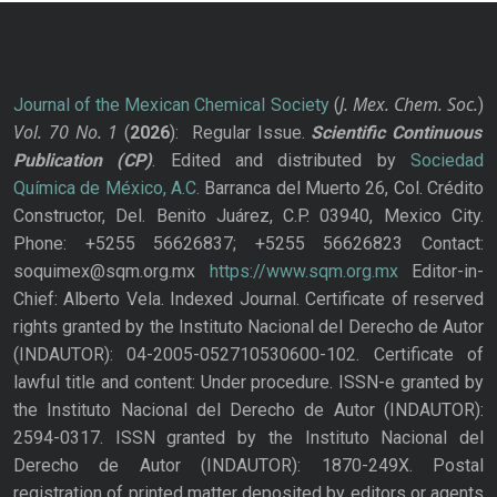
J. Mex. Chem. Soc.
Journal of the Mexican Chemical Society
(
)
Vol. 70
No.
1
(
2026
): Regular Issue.
Scientific Continuous
Publication
(CP)
. Edited and distributed by
Sociedad
Química de México, A.C.
Barranca del Muerto 26, Col. Crédito
Constructor, Del. Benito Juárez, C.P. 03940, Mexico City.
Phone: +5255 56626837; +5255 56626823 Contact:
soquimex@sqm.org.mx
https://www.sqm.org.mx
Editor-in-
Chief: Alberto Vela. Indexed Journal. Certificate of reserved
rights granted by the Instituto Nacional del Derecho de Autor
(INDAUTOR): 04-2005-052710530600-102. Certificate of
lawful title and content: Under procedure. ISSN-e granted by
the Instituto Nacional del Derecho de Autor (INDAUTOR):
2594-0317. ISSN granted by the Instituto Nacional del
Derecho de Autor (INDAUTOR): 1870-249X. Postal
registration of printed matter deposited by editors or agents