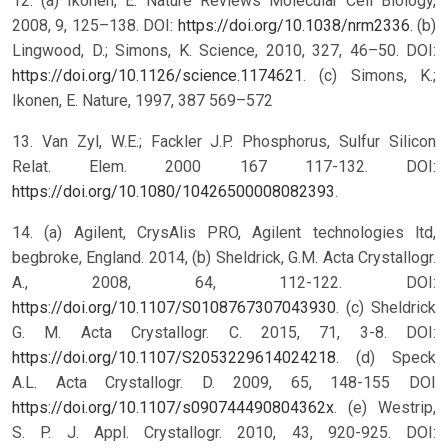
12. (a) Ikonen, E. Nature Reviews Molecular Cell Biology,
2008, 9, 125–138. DOI:
https://doi.org/10.1038/nrm2336
. (b)
Lingwood, D.; Simons, K. Science, 2010, 327, 46–50. DOI:
https://doi.org/10.1126/science.1174621
. (c) Simons, K.;
Ikonen, E. Nature, 1997, 387 569–572
13. Van Zyl, W.E.; Fackler J.P. Phosphorus, Sulfur Silicon
Relat. Elem. 2000 167 117-132. DOI:
https://doi.org/10.1080/10426500008082393
.
14. (a) Agilent, CrysAlis PRO, Agilent technologies ltd,
begbroke, England. 2014, (b) Sheldrick, G.M. Acta Crystallogr.
A., 2008, 64, 112-122. DOI:
https://doi.org/10.1107/S0108767307043930
. (c) Sheldrick
G. M. Acta Crystallogr. C. 2015, 71, 3-8. DOI:
https://doi.org/10.1107/S2053229614024218
. (d) Speck
A.L. Acta Crystallogr. D. 2009, 65, 148-155 DOI
https://doi.org/10.1107/s090744490804362x
. (e) Westrip,
S. P. J. Appl. Crystallogr. 2010, 43, 920-925. DOI: