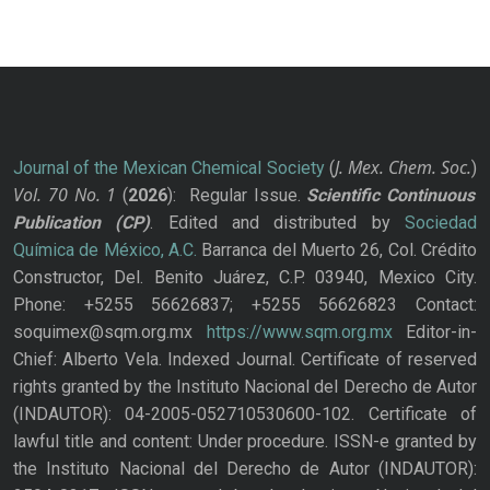
J. Mex. Chem. Soc.
Journal of the Mexican Chemical Society
(
)
Vol. 70
No.
1
(
2026
): Regular Issue.
Scientific Continuous
Publication
(CP)
. Edited and distributed by
Sociedad
Química de México, A.C.
Barranca del Muerto 26, Col. Crédito
Constructor, Del. Benito Juárez, C.P. 03940, Mexico City.
Phone: +5255 56626837; +5255 56626823 Contact:
soquimex@sqm.org.mx
https://www.sqm.org.mx
Editor-in-
Chief: Alberto Vela. Indexed Journal. Certificate of reserved
rights granted by the Instituto Nacional del Derecho de Autor
(INDAUTOR): 04-2005-052710530600-102. Certificate of
lawful title and content: Under procedure. ISSN-e granted by
the Instituto Nacional del Derecho de Autor (INDAUTOR):