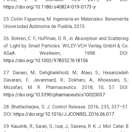
https://doi.org/10.1186/s40824-019-0173-y
25. Colón Figuerona, M. Ingeniería en Materiales. Benemérita
Universidad Autónoma de Puebla, 2015.
26. Bohren, C. F.; Huffman, D. R., in: Absorption and Scattering
of Light by Small Particles. WILEY‐VCH Verlag GmbH & Co.
KGaA. Weinheim, 1998. DOI:
https://doi.org/10.1002/9783527618156
27. Danaei, M.; Dehghankhold, M.; Ataei, S.; Hasanzadeh
Davarani, F.; Javanmard, R.; Dokhani, A.; Khoeasani, S.;
Mozafari, M. R. Pharmaceutics. 2018, 10, 57. DOI:
https://doi.org/10.3390/pharmaceutics10020057
28. Bhattacharjee, S. J. Control Release. 2016, 235, 337–51.
DOI:
https://doi.org/10.1016/J.JCONREL.2016.06.017
29. Kaushik, R.; Saran, S.; Isar, J.; Saxena, R. K. J. Mol. Catal. B