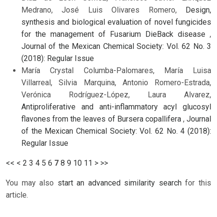
Medrano, José Luis Olivares Romero,
Design,
synthesis and biological evaluation of novel fungicides
for the management of Fusarium DieBack disease
,
Journal of the Mexican Chemical Society: Vol. 62 No. 3
(2018): Regular Issue
María Crystal Columba-Palomares, María Luisa
Villarreal, Silvia Marquina, Antonio Romero-Estrada,
Verónica Rodríguez-López, Laura Alvarez,
Antiproliferative and anti-inflammatory acyl glucosyl
flavones from the leaves of Bursera copallifera
,
Journal
of the Mexican Chemical Society: Vol. 62 No. 4 (2018):
Regular Issue
<<
<
2
3
4
5
6
7
8
9
10
11
>
>>
You may also
start an advanced similarity search
for this
article.