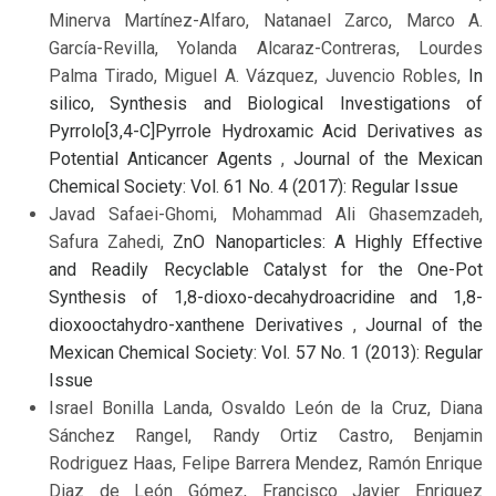
Minerva Martínez-Alfaro, Natanael Zarco, Marco A.
García-Revilla, Yolanda Alcaraz-Contreras, Lourdes
Palma Tirado, Miguel A. Vázquez, Juvencio Robles,
In
silico, Synthesis and Biological Investigations of
Pyrrolo[3,4-C]Pyrrole Hydroxamic Acid Derivatives as
Potential Anticancer Agents
,
Journal of the Mexican
Chemical Society: Vol. 61 No. 4 (2017): Regular Issue
Javad Safaei-Ghomi, Mohammad Ali Ghasemzadeh,
Safura Zahedi,
ZnO Nanoparticles: A Highly Effective
and Readily Recyclable Catalyst for the One-Pot
Synthesis of 1,8-dioxo-decahydroacridine and 1,8-
dioxooctahydro-xanthene Derivatives
,
Journal of the
Mexican Chemical Society: Vol. 57 No. 1 (2013): Regular
Issue
Israel Bonilla Landa, Osvaldo León de la Cruz, Diana
Sánchez Rangel, Randy Ortiz Castro, Benjamin
Rodriguez Haas, Felipe Barrera Mendez, Ramón Enrique
Diaz de León Gómez, Francisco Javier Enriquez