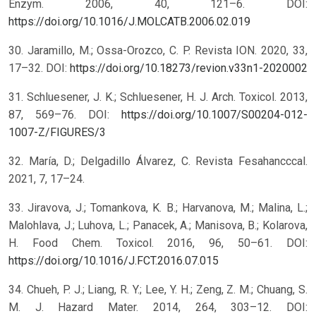
Enzym. 2006, 40, 121–6. DOI:
https://doi.org/10.1016/J.MOLCATB.2006.02.019
30. Jaramillo, M.; Ossa-Orozco, C. P. Revista ION. 2020, 33,
17–32. DOI:
https://doi.org/10.18273/revion.v33n1-2020002
31. Schluesener, J. K.; Schluesener, H. J. Arch. Toxicol. 2013,
87, 569–76. DOI:
https://doi.org/10.1007/S00204-012-
1007-Z/FIGURES/3
32. María, D.; Delgadillo Álvarez, C. Revista Fesahancccal.
2021, 7, 17–24.
33. Jiravova, J.; Tomankova, K. B.; Harvanova, M.; Malina, L.;
Malohlava, J.; Luhova, L.; Panacek, A.; Manisova, B.; Kolarova,
H. Food Chem. Toxicol. 2016, 96, 50–61. DOI:
https://doi.org/10.1016/J.FCT.2016.07.015
34. Chueh, P. J.; Liang, R. Y.; Lee, Y. H.; Zeng, Z. M.; Chuang, S.
M. J. Hazard Mater. 2014, 264, 303–12. DOI: