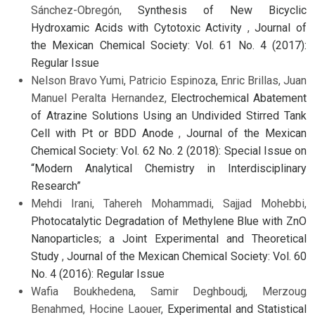
Sánchez-Obregón,
Synthesis of New Bicyclic
Hydroxamic Acids with Cytotoxic Activity
,
Journal of
the Mexican Chemical Society: Vol. 61 No. 4 (2017):
Regular Issue
Nelson Bravo Yumi, Patricio Espinoza, Enric Brillas, Juan
Manuel Peralta Hernandez,
Electrochemical Abatement
of Atrazine Solutions Using an Undivided Stirred Tank
Cell with Pt or BDD Anode
,
Journal of the Mexican
Chemical Society: Vol. 62 No. 2 (2018): Special Issue on
“Modern Analytical Chemistry in Interdisciplinary
Research”
Mehdi Irani, Tahereh Mohammadi, Sajjad Mohebbi,
Photocatalytic Degradation of Methylene Blue with ZnO
Nanoparticles; a Joint Experimental and Theoretical
Study
,
Journal of the Mexican Chemical Society: Vol. 60
No. 4 (2016): Regular Issue
Wafia Boukhedena, Samir Deghboudj, Merzoug
Benahmed, Hocine Laouer,
Experimental and Statistical