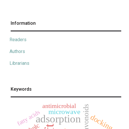
Information
Readers
Authors
Librarians
Keywords
antimicrobial
flavonoids
microwave
fatty acids
docking
adsorption
hplc