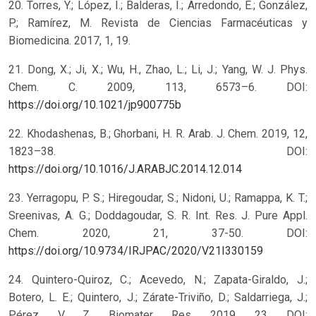
20. Torres, Y.; López, I.; Balderas, I.; Arredondo, E.; González,
P.; Ramírez, M. Revista de Ciencias Farmacéuticas y
Biomedicina. 2017, 1, 19.
21. Dong, X.; Ji, X.; Wu, H., Zhao, L.; Li, J.; Yang, W. J. Phys.
Chem. C. 2009, 113, 6573–6. DOI:
https://doi.org/10.1021/jp900775b
22. Khodashenas, B.; Ghorbani, H. R. Arab. J. Chem. 2019, 12,
1823–38. DOI:
https://doi.org/10.1016/J.ARABJC.2014.12.014
23. Yerragopu, P. S.; Hiregoudar, S.; Nidoni, U.; Ramappa, K. T.;
Sreenivas, A. G.; Doddagoudar, S. R. Int. Res. J. Pure Appl.
Chem. 2020, 21, 37-50. DOI:
https://doi.org/10.9734/IRJPAC/2020/V21I330159
24. Quintero-Quiroz, C.; Acevedo, N.; Zapata-Giraldo, J.;
Botero, L. E.; Quintero, J.; Zárate-Triviño, D.; Saldarriega, J.;
Pérez, V. Z. Biomater. Res. 2019, 23. DOI: