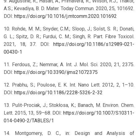
9. Augustine, R.; Hasan, A.; Primavera, R.; Wilson, R.J.; Thakor,
A.S.; Kevadiya, B. D. Mater. Today Commun. 2020, 25, 101692.
DOI:
https://doi.org/10.1016/j.mtcomm.2020.101692
10. Rohde, M. M.; Snyder, C.M.; Sloop, J.; Solst, S. R.; Donati,
G. L.; Spitz, D. R.; Furdui, C. M.; Singh, R. Part. Fibre Toxicol.
2021, 18, 37. DOI:
https://doi.org/10.1186/s12989-021-
00430-1
11. Ferdous, Z.; Nemmar, A. Int. J. Mol. Sci. 2020, 21, 2375.
DOI:
https://doi.org/10.3390/ijms21072375
12. Prabhu, S.; Poulose, E. K. Int. Nano Lett. 2012, 2, 1–10.
DOI:
https://doi.org/10.1186/2228-5326-2-32
13. Pulit-Prociak, J.; Stokłosa, K.; Banach, M. Environ. Chem.
Lett. 2015, 13, 59–68. DOI:
https://doi.org/10.1007/S10311-
014-0490-2/TABLES/1
14. Montgomery, D. C., in: Design and Analysis of