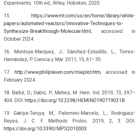
Experiments. 10th ed., Wiley, Hoboken, 2020.
15.
https://www.mt.com/us/en/home/library/white-
papers/automated-reactors/Innovative-Techniques-to-
Synthesize-Breakthrough-Molecule.html
, accessed in
October 2024.
16. Montoya-Marquez, J.; Sánchez-Estudillo, L.; Torres-
Hernández, P. Ciencia y Mar. 2011, 15, 61–70.
17.
http://www.philiplaven.com/mieplot.htm
, accessed in
February 2024.
18. Barbir, D.; Dabic, P.; Mehes, M. Hem. Ind. 2019, 73, 397–
404. DOI:
https://doi.org/10.2298/HEMIND190719031B
19. Gakiya-Teruya, M.; Palomino-Marcelo, L.; Rodriguez-
Reyes, J. C. F. Methods Protoc. 2019, 2, 3. DOI:
https://doi.org/10.3390/MPS2010003