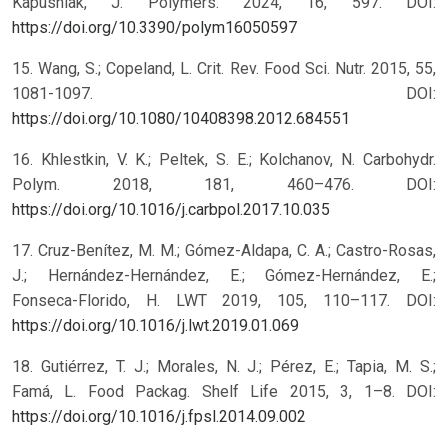
Kapusniak, J. Polymers. 2024, 16, 597. DOI:
https://doi.org/10.3390/polym16050597
15. Wang, S.; Copeland, L. Crit. Rev. Food Sci. Nutr. 2015, 55,
1081-1097. DOI:
https://doi.org/10.1080/10408398.2012.684551
16. Khlestkin, V. K.; Peltek, S. E.; Kolchanov, N. Carbohydr.
Polym. 2018, 181, 460–476. DOI:
https://doi.org/10.1016/j.carbpol.2017.10.035
17. Cruz-Benítez, M. M.; Gómez-Aldapa, C. A.; Castro-Rosas,
J.; Hernández-Hernández, E.; Gómez-Hernández, E.;
Fonseca-Florido, H. LWT 2019, 105, 110–117. DOI:
https://doi.org/10.1016/j.lwt.2019.01.069
18. Gutiérrez, T. J.; Morales, N. J.; Pérez, E.; Tapia, M. S.;
Famá, L. Food Packag. Shelf Life 2015, 3, 1–8. DOI:
https://doi.org/10.1016/j.fpsl.2014.09.002