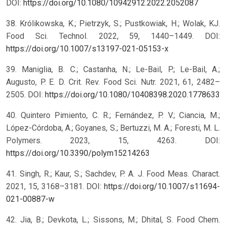
DOI:
https://doi.org/10.1080/10942912.2022.2052087
38. Królikowska, K.; Pietrzyk, S.; Pustkowiak, H.; Wolak, KJ.
Food Sci. Technol. 2022, 59, 1440–1449. DOI:
https://doi.org/10.1007/s13197-021-05153-x
39. Maniglia, B. C.; Castanha, N.; Le-Bail, P.; Le-Bail, A.;
Augusto, P. E. D. Crit. Rev. Food Sci. Nutr. 2021, 61, 2482–
2505. DOI:
https://doi.org/10.1080/10408398.2020.1778633
40. Quintero Pimiento, C. R.; Fernández, P. V.; Ciancia, M.;
López-Córdoba, A.; Goyanes, S.; Bertuzzi, M. A.; Foresti, M. L.
Polymers. 2023, 15, 4263. DOI:
https://doi.org/10.3390/polym15214263
41. Singh, R.; Kaur, S.; Sachdev, P. A. J. Food Meas. Charact.
2021, 15, 3168–3181. DOI:
https://doi.org/10.1007/s11694-
021-00887-w
42. Jia, B.; Devkota, L.; Sissons, M.; Dhital, S. Food Chem.