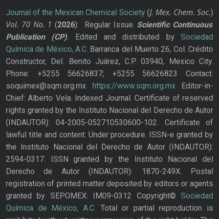
J. Mex. Chem. Soc.
Journal of the Mexican Chemical Society
(
)
Vol. 70
No.
1
(
2026
): Regular Issue.
Scientific Continuous
Publication
(CP)
. Edited and distributed by
Sociedad
Química de México, A.C.
Barranca del Muerto 26, Col. Crédito
Constructor, Del. Benito Juárez, C.P. 03940, Mexico City.
Phone: +5255 56626837; +5255 56626823 Contact:
soquimex@sqm.org.mx
https://www.sqm.org.mx
Editor-in-
Chief: Alberto Vela. Indexed Journal. Certificate of reserved
rights granted by the Instituto Nacional del Derecho de Autor
(INDAUTOR): 04-2005-052710530600-102. Certificate of
lawful title and content: Under procedure. ISSN-e granted by
the Instituto Nacional del Derecho de Autor (INDAUTOR):
2594-0317. ISSN granted by the Instituto Nacional del
Derecho de Autor (INDAUTOR): 1870-249X. Postal
registration of printed matter deposited by editors or agents
granted by SEPOMEX: IM09-0312 Copyright©
Sociedad
Química de México, A.C.
Total or partial reproduction is