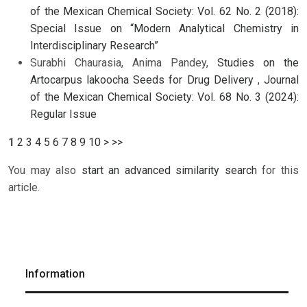
of the Mexican Chemical Society: Vol. 62 No. 2 (2018):
Special Issue on “Modern Analytical Chemistry in
Interdisciplinary Research”
Surabhi Chaurasia, Anima Pandey,
Studies on the
Artocarpus lakoocha Seeds for Drug Delivery
,
Journal
of the Mexican Chemical Society: Vol. 68 No. 3 (2024):
Regular Issue
1
2
3
4
5
6
7
8
9
10
>
>>
You may also
start an advanced similarity search
for this
article.
Information