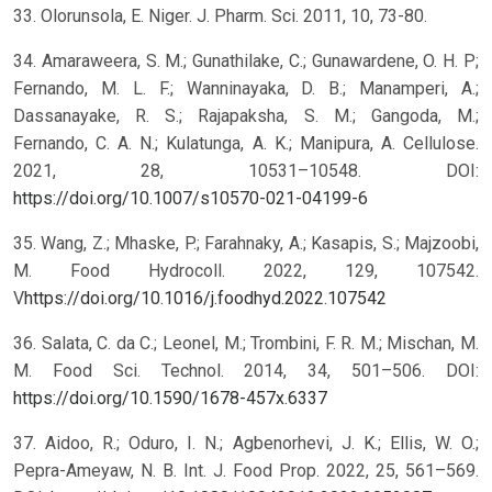
33. Olorunsola, E. Niger. J. Pharm. Sci. 2011, 10, 73-80.
34. Amaraweera, S. M.; Gunathilake, C.; Gunawardene, O. H. P;
Fernando, M. L. F.; Wanninayaka, D. B.; Manamperi, A.;
Dassanayake, R. S.; Rajapaksha, S. M.; Gangoda, M.;
Fernando, C. A. N.; Kulatunga, A. K.; Manipura, A. Cellulose.
2021, 28, 10531–10548. DOI:
https://doi.org/10.1007/s10570-021-04199-6
35. Wang, Z.; Mhaske, P.; Farahnaky, A.; Kasapis, S.; Majzoobi,
M. Food Hydrocoll. 2022, 129, 107542.
V
https://doi.org/10.1016/j.foodhyd.2022.107542
36. Salata, C. da C.; Leonel, M.; Trombini, F. R. M.; Mischan, M.
M. Food Sci. Technol. 2014, 34, 501–506. DOI:
https://doi.org/10.1590/1678-457x.6337
37. Aidoo, R.; Oduro, I. N.; Agbenorhevi, J. K.; Ellis, W. O.;
Pepra-Ameyaw, N. B. Int. J. Food Prop. 2022, 25, 561–569.