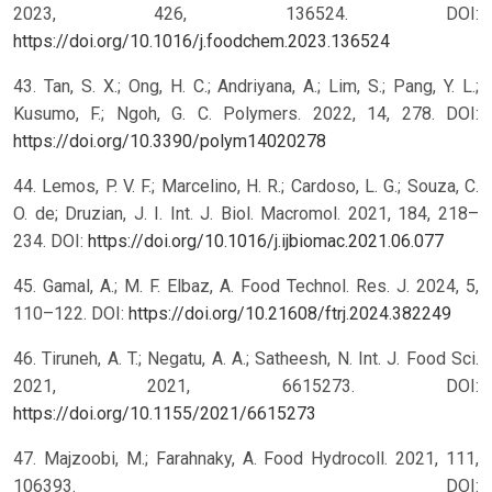
2023, 426, 136524. DOI:
https://doi.org/10.1016/j.foodchem.2023.136524
43. Tan, S. X.; Ong, H. C.; Andriyana, A.; Lim, S.; Pang, Y. L.;
Kusumo, F.; Ngoh, G. C. Polymers. 2022, 14, 278. DOI:
https://doi.org/10.3390/polym14020278
44. Lemos, P. V. F.; Marcelino, H. R.; Cardoso, L. G.; Souza, C.
O. de; Druzian, J. I. Int. J. Biol. Macromol. 2021, 184, 218–
234. DOI:
https://doi.org/10.1016/j.ijbiomac.2021.06.077
45. Gamal, A.; M. F. Elbaz, A. Food Technol. Res. J. 2024, 5,
110–122. DOI:
https://doi.org/10.21608/ftrj.2024.382249
46. Tiruneh, A. T.; Negatu, A. A.; Satheesh, N. Int. J. Food Sci.
2021, 2021, 6615273. DOI:
https://doi.org/10.1155/2021/6615273
47. Majzoobi, M.; Farahnaky, A. Food Hydrocoll. 2021, 111,
106393. DOI: