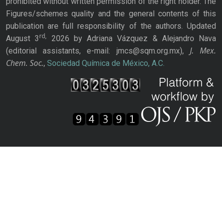
prohibited without written permission of the right holder. The
Figures/schemes quality and the general contents of this
publication are full responsibility of the authors. Updated
rd,
August 3
2026 by Adriana Vázquez & Alejandro Nava
J. Mex.
(editorial assistants, e-mail: jmcs@sqm.org.mx),
Chem. Soc.
,
Sociedad Química de México, A.C.