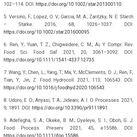
102–114. DOI:
https://doi.org/10.1002/star.201300110
5. Versino, F.; Lopez, O. V.; Garcia, M. A.; Zaritzky, N. E. Starch
– Stärke. 2016, 68, 1026–1037. DOI:
https://doi.org/10.1002/star.201600095
6. Ren, Y.; Yuan, T. Z.; Chigwedere, C. M.; Ai, Y. Compr. Rev.
Food Sci. Food Saf. 2021, 20, 3061–3092. DOI:
https://doi.org/10.1111/1541-4337.12735
7. Wang, Y.; Chen, L.; Yang, T.; Ma, Y.; McClements, D. J.; Ren, F.;
Tian, Y.; Jin, Z. Food Hydrocoll. 2021, 113, 106543. DOI:
https://doi.org/10.1016/j.foodhyd.2020.106543
8. Udoro, E. O.; Anyasi, T. A.; Jideani, A. I. O. Processes. 2021,
9, 1891. DOI:
https://doi.org/10.3390/pr9111891
9. Adefegha, S. A.; Okeke, B. M.; Oyeleye, S. I.; Oboh, G. J.
Food Process. Preserv. 2021, 45, e15586. DOI:
https://doi.org/10.1111/jfpp.15586