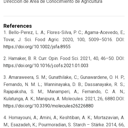
Dirección de Área de Conocimiento de Agricultura
References
1. Bello-Perez, L. A.; Flores-Silva, P. C.; Agama-Acevedo, E.;
Tovar, J. Sci. Food Agric. 2020, 100, 5009–5016. DOI:
https://doi.org/10.1002/jsfa.8955
2. Hamaker, B. R. Curr. Opin. Food Sci. 2021, 40, 46–50. DOI:
https://doi.org/10.1016/j.cofs.2021.01.003
3. Amaraweera, S. M.; Gunathilake, C.; Gunawardene, O. H. P.;
Fernando, N. M. L.; Wanninayaka, D. B.; Dassanayake, R. S.;
Rajapaksha, S. M.; Manamperi, A.; Fernando, C. A. N.;
Kulatunga, A. K.; Manipura, A. Molecules. 2021, 26, 6880.DOI:
https://doi.org/10.3390/molecules26226880
4. Homayouni, A.; Amini, A.; Keshtiban, A. K.; Mortazavian, A.
M.; Esazadeh, K.; Pourmoradian, S. Starch – Stärke. 2014, 66,