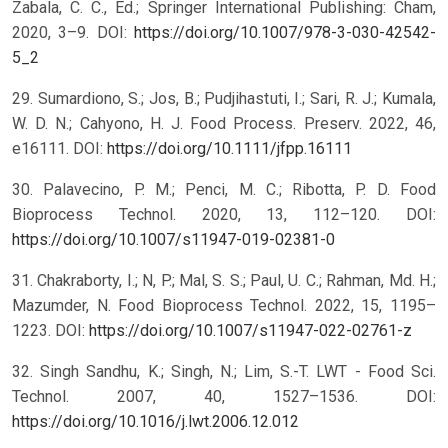
Zabala, C. C., Ed.; Springer International Publishing: Cham,
2020, 3–9. DOI:
https://doi.org/10.1007/978-3-030-42542-
5_2
29. Sumardiono, S.; Jos, B.; Pudjihastuti, I.; Sari, R. J.; Kumala,
W. D. N.; Cahyono, H. J. Food Process. Preserv. 2022, 46,
e16111. DOI:
https://doi.org/10.1111/jfpp.16111
30. Palavecino, P. M.; Penci, M. C.; Ribotta, P. D. Food
Bioprocess Technol. 2020, 13, 112–120. DOI:
https://doi.org/10.1007/s11947-019-02381-0
31. Chakraborty, I.; N, P.; Mal, S. S.; Paul, U. C.; Rahman, Md. H.;
Mazumder, N. Food Bioprocess Technol. 2022, 15, 1195–
1223. DOI:
https://doi.org/10.1007/s11947-022-02761-z
32. Singh Sandhu, K.; Singh, N.; Lim, S.-T. LWT - Food Sci.
Technol. 2007, 40, 1527–1536. DOI:
https://doi.org/10.1016/j.lwt.2006.12.012