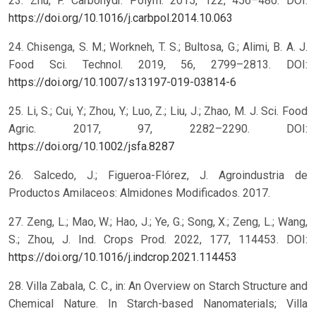
23. Zhu, F. Carbohydr. Polym. 2015, 122, 456–480. DOI:
https://doi.org/10.1016/j.carbpol.2014.10.063
24. Chisenga, S. M.; Workneh, T. S.; Bultosa, G.; Alimi, B. A. J.
Food Sci. Technol. 2019, 56, 2799–2813. DOI:
https://doi.org/10.1007/s13197-019-03814-6
25. Li, S.; Cui, Y.; Zhou, Y.; Luo, Z.; Liu, J.; Zhao, M. J. Sci. Food
Agric. 2017, 97, 2282–2290. DOI:
https://doi.org/10.1002/jsfa.8287
26. Salcedo, J.; Figueroa-Flórez, J. Agroindustria de
Productos Amilaceos: Almidones Modificados. 2017.
27. Zeng, L.; Mao, W.; Hao, J.; Ye, G.; Song, X.; Zeng, L.; Wang,
S.; Zhou, J. Ind. Crops Prod. 2022, 177, 114453. DOI:
https://doi.org/10.1016/j.indcrop.2021.114453
28. Villa Zabala, C. C., in: An Overview on Starch Structure and
Chemical Nature. In Starch-based Nanomaterials; Villa