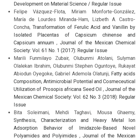
Development on Material Science / Regular Issue
Felipe Vázquez-Flota, Miriam Monforte-González,
María de Lourdes Miranda-Ham, Lizbeth A. Castro-
Concha,
Transformation of Ferulic Acid and Vanillin by
Isolated Placentas of Capsicum chinense and
Capsicum annuum
,
Journal of the Mexican Chemical
Society: Vol. 61 No. 1 (2017): Regular Issue
Marili Funmilayo Zubair, Olubunmi Atolani, Sulyman
Olalekan Ibrahim, Olubunmi Stephen Oguntoye, Rukayat
Abiodun Oyegoke, Gabriel Ademola Olatunji,
Fatty acids
Composition, Antimicrobial Potential and Cosmeceutical
Utilization of Prosopis africana Seed Oil
,
Journal of the
Mexican Chemical Society: Vol. 62 No. 3 (2018): Regular
Issue
Bita Soleimani, Mehdi Taghavi, Mousa Ghaemy,
Synthesis, Characterization and Heavy Metal Ion
Adsorption Behavior of Imidazole-Based Novel
Polyamides and Polyimides
,
Journal of the Mexican