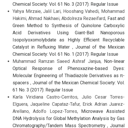
Chemical Society: Vol. 61 No. 3 (2017): Regular Issue
Yahya Mirzaie, Jalil Lari, Hooshang Vahedi, Mohammad
Hakimi, Ahmad Nakhaei, Abdolreza Rezaeifard,
Fast and
Green Method to Synthesis of Quinolone Carboxylic
Acid Derivatives Using Giant-Ball Nanoporous
Isopolyoxomolybdate as Highly Efficient Recyclable
Catalyst in Refluxing Water
,
Journal of the Mexican
Chemical Society: Vol. 61 No. 1 (2017): Regular Issue
Muhammad Ramzan Saeed Ashraf Janjua,
Non-linear
Optical Response of Phenoxazine-based Dyes:
Molecular Engineering of Thiadiazole Derivatives as π-
spacers
,
Journal of the Mexican Chemical Society: Vol.
61 No. 3 (2017): Regular Issue
Karla Viridiana Castro-Cerritos, Julio Cesar Torres-
Elguera, Jaqueline Capataz-Tafur, Erick Adrian Juarez-
Arellano, Adolfo Lopez-Torres,
Microwave Assisted
DNA Hydrolysis for Global Methylation Analysis by Gas
Chromatography/Tandem Mass Spectrometry
,
Journal