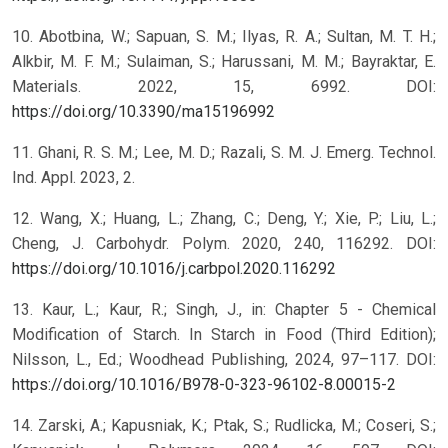
10. Abotbina, W.; Sapuan, S. M.; Ilyas, R. A.; Sultan, M. T. H.;
Alkbir, M. F. M.; Sulaiman, S.; Harussani, M. M.; Bayraktar, E.
Materials. 2022, 15, 6992. DOI:
https://doi.org/10.3390/ma15196992
11. Ghani, R. S. M.; Lee, M. D.; Razali, S. M. J. Emerg. Technol.
Ind. Appl. 2023, 2.
12. Wang, X.; Huang, L.; Zhang, C.; Deng, Y.; Xie, P.; Liu, L.;
Cheng, J. Carbohydr. Polym. 2020, 240, 116292. DOI:
https://doi.org/10.1016/j.carbpol.2020.116292
13. Kaur, L.; Kaur, R.; Singh, J., in: Chapter 5 - Chemical
Modification of Starch. In Starch in Food (Third Edition);
Nilsson, L., Ed.; Woodhead Publishing, 2024, 97–117. DOI:
https://doi.org/10.1016/B978-0-323-96102-8.00015-2
14. Zarski, A.; Kapusniak, K.; Ptak, S.; Rudlicka, M.; Coseri, S.;