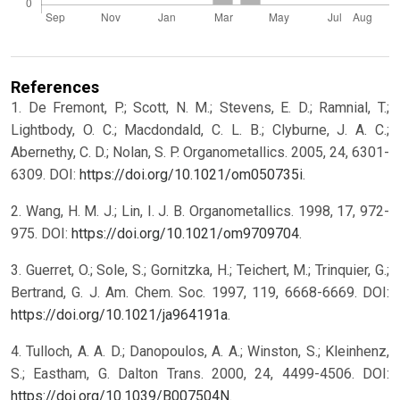
References
1. De Fremont, P.; Scott, N. M.; Stevens, E. D.; Ramnial, T.;
Lightbody, O. C.; Macdondald, C. L. B.; Clyburne, J. A. C.;
Abernethy, C. D.; Nolan, S. P. Organometallics. 2005, 24, 6301-
6309. DOI:
https://doi.org/10.1021/om050735i
.
2. Wang, H. M. J.; Lin, I. J. B. Organometallics. 1998, 17, 972-
975. DOI:
https://doi.org/10.1021/om9709704
.
3. Guerret, O.; Sole, S.; Gornitzka, H.; Teichert, M.; Trinquier, G.;
Bertrand, G. J. Am. Chem. Soc. 1997, 119, 6668-6669. DOI:
https://doi.org/10.1021/ja964191a
.
4. Tulloch, A. A. D.; Danopoulos, A. A.; Winston, S.; Kleinhenz,
S.; Eastham, G. Dalton Trans. 2000, 24, 4499-4506. DOI:
https://doi.org/10.1039/B007504N
.