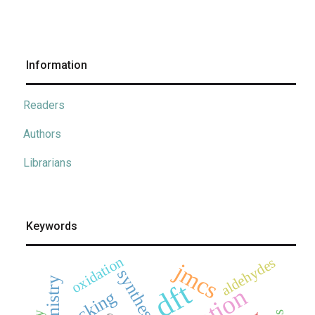
Information
Readers
Authors
Librarians
Keywords
oxidation
aldehydes
jmcs
synthesis
dft
docking