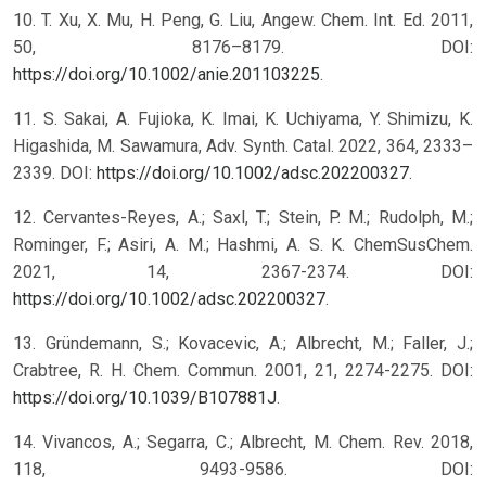
10. T. Xu, X. Mu, H. Peng, G. Liu, Angew. Chem. Int. Ed. 2011,
50, 8176–8179. DOI:
https://doi.org/10.1002/anie.201103225
.
11. S. Sakai, A. Fujioka, K. Imai, K. Uchiyama, Y. Shimizu, K.
Higashida, M. Sawamura, Adv. Synth. Catal. 2022, 364, 2333–
2339. DOI:
https://doi.org/10.1002/adsc.202200327
.
12. Cervantes-Reyes, A.; Saxl, T.; Stein, P. M.; Rudolph, M.;
Rominger, F.; Asiri, A. M.; Hashmi, A. S. K. ChemSusChem.
2021, 14, 2367-2374. DOI:
https://doi.org/10.1002/adsc.202200327
.
13. Gründemann, S.; Kovacevic, A.; Albrecht, M.; Faller, J.;
Crabtree, R. H. Chem. Commun. 2001, 21, 2274-2275. DOI:
https://doi.org/10.1039/B107881J
.
14. Vivancos, A.; Segarra, C.; Albrecht, M. Chem. Rev. 2018,
118, 9493-9586. DOI: