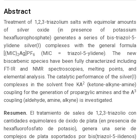
Abstract
Treatment of 1,2,3-triazolium salts with equimolar amounts
of silver oxide (in presence of potassium
hexafluorophosphate) generates a series of bis-triazol-5-
ylidene silver(I) complexes with the general formula
[(MIC)
Ag]PF
(MIC = triazol-5-ylidene). The new
2
6
biscarbenic species have been fully characterized including
FT-IR and NMR spectroscopies, melting points, and
elemental analysis. The catalytic performance of the silver(I)
2
complexes in the solvent free KA
(ketone-alkyne-amine)
3
coupling for the generation of propargylic amines and the A
coupling (aldehyde, amine, alkyne) is investigated.
Resumen.
El tratamiento de sales de 1,2,3-triazolio con
cantidades equimolares de óxido de plata (en presencia de
hexafluorofosfato de potasio), genera una serie de
complejos de plata soportados por bis(triazol-5-ilidenos)