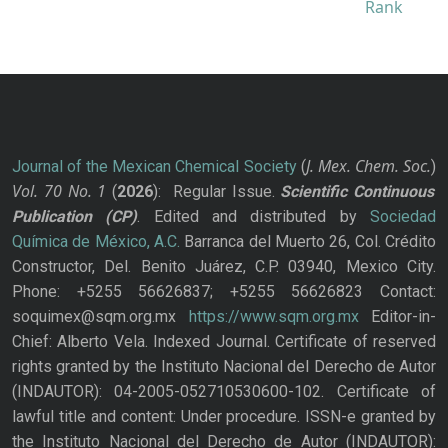
J. Mex. Chem. Soc.
Journal of the Mexican Chemical Society
(
)
Vol. 70
No.
1
(
2026
): Regular Issue.
Scientific Continuous
Publication
(CP)
. Edited and distributed by
Sociedad
Química de México, A.C.
Barranca del Muerto 26, Col. Crédito
Constructor, Del. Benito Juárez, C.P. 03940, Mexico City.
Phone: +5255 56626837; +5255 56626823 Contact:
soquimex@sqm.org.mx
https://www.sqm.org.mx
Editor-in-
Chief: Alberto Vela. Indexed Journal. Certificate of reserved
rights granted by the Instituto Nacional del Derecho de Autor
(INDAUTOR): 04-2005-052710530600-102. Certificate of
lawful title and content: Under procedure. ISSN-e granted by
the Instituto Nacional del Derecho de Autor (INDAUTOR):