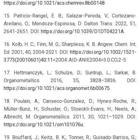
https://doi.org/10.1021/acs.chemrev.8b00148
.
15. Patricio-Rangel, E. B.; Salazar-Pereda, V.; Cortezano-
Arellano, O.; Mendoza-Espinosa, D. Dalton Trans. 2022, 51,
2641-2651. DOI:
https://doi.org/10.1039/D1DT04221A
.
16. Kolb, H. C.; Finn, M. G.; Sharpless, K. B. Angew. Chem. Int.
Ed. 2001, 40, 2004-2021. DOI:
https://doi.org/10.1002/1521-
3773(20010601)40:11
<2004::AID-ANIE2004>3.0.CO;2-5.
17. Hettmanczyk, L.; Schulze, D.; Suntrup, L.; Sarkar, B.
Organometallics. 2016, 35, 3828–3836. DOI:
https://doi.org/10.1021/acs.organomet.6b00675
.
18. Poulain, A.; Canseco-Gonzalez, D.; Hynes-Roche, R.;
Müller-Bunz, H.; Schuster, O.; Stoeckli-Evans, H.; Neels, A.;
Albrecht, M. Organometallics. 2011, 30, 1021–1029. DOI:
https://doi.org/10.1021/om101076u
.
19. Bouffard, J.; Keitz, B. K.; Tonner, R.; Guisado-Barrios, G.;