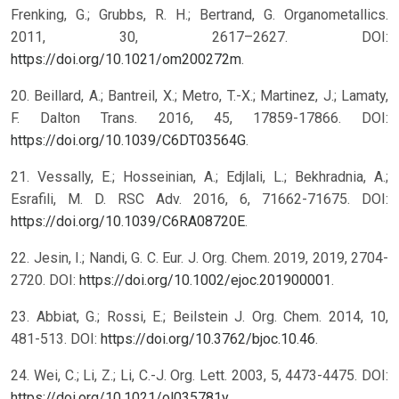
Frenking, G.; Grubbs, R. H.; Bertrand, G. Organometallics.
2011, 30, 2617–2627. DOI:
https://doi.org/10.1021/om200272m
.
20. Beillard, A.; Bantreil, X.; Metro, T.-X.; Martinez, J.; Lamaty,
F. Dalton Trans. 2016, 45, 17859-17866. DOI:
https://doi.org/10.1039/C6DT03564G
.
21. Vessally, E.; Hosseinian, A.; Edjlali, L.; Bekhradnia, A.;
Esrafili, M. D. RSC Adv. 2016, 6, 71662-71675. DOI:
https://doi.org/10.1039/C6RA08720E
.
22. Jesin, I.; Nandi, G. C. Eur. J. Org. Chem. 2019, 2019, 2704-
2720. DOI:
https://doi.org/10.1002/ejoc.201900001
.
23. Abbiat, G.; Rossi, E.; Beilstein J. Org. Chem. 2014, 10,
481-513. DOI:
https://doi.org/10.3762/bjoc.10.46
.
24. Wei, C.; Li, Z.; Li, C.-J. Org. Lett. 2003, 5, 4473-4475. DOI:
https://doi.org/10.1021/ol035781y