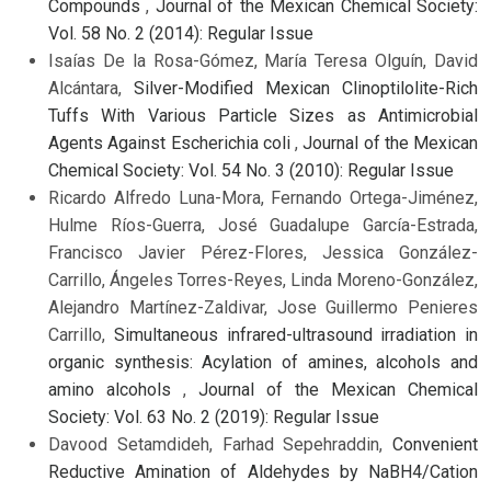
Compounds
,
Journal of the Mexican Chemical Society:
Vol. 58 No. 2 (2014): Regular Issue
Isaías De la Rosa-Gómez, María Teresa Olguín, David
Alcántara,
Silver-Modified Mexican Clinoptilolite-Rich
Tuffs With Various Particle Sizes as Antimicrobial
Agents Against Escherichia coli
,
Journal of the Mexican
Chemical Society: Vol. 54 No. 3 (2010): Regular Issue
Ricardo Alfredo Luna-Mora, Fernando Ortega-Jiménez,
Hulme Ríos-Guerra, José Guadalupe García-Estrada,
Francisco Javier Pérez-Flores, Jessica González-
Carrillo, Ángeles Torres-Reyes, Linda Moreno-González,
Alejandro Martínez-Zaldivar, Jose Guillermo Penieres
Carrillo,
Simultaneous infrared-ultrasound irradiation in
organic synthesis: Acylation of amines, alcohols and
amino alcohols
,
Journal of the Mexican Chemical
Society: Vol. 63 No. 2 (2019): Regular Issue
Davood Setamdideh, Farhad Sepehraddin,
Convenient
Reductive Amination of Aldehydes by NaBH4/Cation