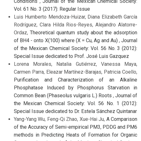
Conditions
,
Journal of the Mexican Chemical Society:
Vol. 61 No. 3 (2017): Regular Issue
Luis Humberto Mendoza-Huizar, Diana Elizabeth García
Rodríguez, Clara Hilda Rios-Reyes, Alejandro Alatorre-
Ordaz,
Theoretical quantum study about the adsorption
of BH4 - onto X(100) where (X = Cu, Ag and Au)
,
Journal
of the Mexican Chemical Society: Vol. 56 No. 3 (2012):
Special Issue dedicated to Prof. José Luis Gazquez
Lorena Morales, Natalia Gutiérrez, Vanessa Maya,
Carmen Parra, Eleazar Martínez-Barajas, Patricia Coello,
Purification and Characterization of an Alkaline
Phosphatase Induced by Phosphorus Starvation in
Common Bean (Phaseolus vulgaris L.) Roots
,
Journal of
the Mexican Chemical Society: Vol. 56 No. 1 (2012):
Special Issue dedicated to Dr. Estela Sánchez Quintanar
Yang-Yang Wu, Feng-Qi Zhao, Xue-Hai Ju,
A Comparison
of the Accuracy of Semi-empirical PM3, PDDG and PM6
methods in Predicting Heats of Formation for Organic