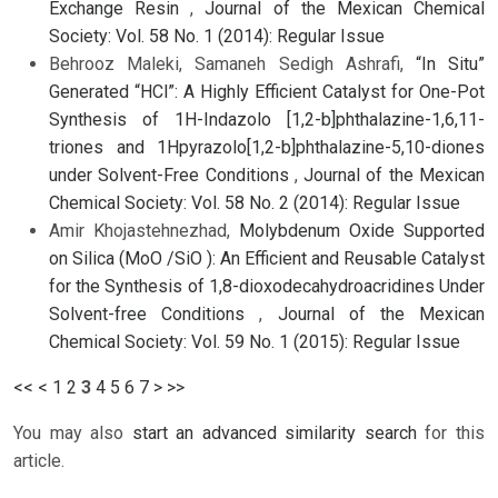
Exchange Resin
,
Journal of the Mexican Chemical
Society: Vol. 58 No. 1 (2014): Regular Issue
Behrooz Maleki, Samaneh Sedigh Ashrafi,
“In Situ”
Generated “HCl”: A Highly Efficient Catalyst for One-Pot
Synthesis of 1H-Indazolo [1,2-b]phthalazine-1,6,11-
triones and 1Hpyrazolo[1,2-b]phthalazine-5,10-diones
under Solvent-Free Conditions
,
Journal of the Mexican
Chemical Society: Vol. 58 No. 2 (2014): Regular Issue
Amir Khojastehnezhad,
Molybdenum Oxide Supported
on Silica (MoO /SiO ): An Efficient and Reusable Catalyst
for the Synthesis of 1,8-dioxodecahydroacridines Under
Solvent-free Conditions
,
Journal of the Mexican
Chemical Society: Vol. 59 No. 1 (2015): Regular Issue
<<
<
1
2
3
4
5
6
7
>
>>
You may also
start an advanced similarity search
for this
article.