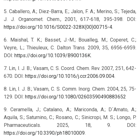
5. Caballero, A.; Diez-Barra, E.; Jalon, F. A.; Merino, S.; Tejeda,
J. J. Organomet. Chem., 2001, 617-618, 395-398. DOI:
https://doi.org/10.1016/S0022-328X(00)00715-4
.
6. Maishal, T. K.; Basset, J.-M.; Boualleg, M.; Coperet, C.;
Veyre, L.; Thieuleux, C. Dalton Trans. 2009, 35, 6956-6959.
DOI:
https://doi.org/10.1039/B900136K
.
7. Lin, I. J. B.; Vasam, C. S. Coord. Chem. Rev. 2007, 251, 642-
670. DOI:
https://doi.org/10.1016/j.ccr.2006.09.004
.
8. Lin, I. J. B.; Vasam, C. S. Comm. Inorg. Chem. 2004, 25, 75-
129. DOI:
https://doi.org/10.1080/02603590490883652
9. Ceramella, J.; Catalano, A.; Mariconda, A.; D´Amato, A.;
Aquila, S.; Saturnino, C.; Rosano, C.; Sinicropi, M. S.; Longo, P.
Pharmaceuticals. 2025, 18, 9. DOI:
https://doi.org/10.3390/ph18010009
.