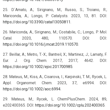
25. D´Amato, A.; Sirignano, M.; Russo, S.; Troiano, R.;
Mariconda, A.; Longo, P. Catalysts. 2023, 13, 81. DOI:
https://doi.org/10.3390/catal13050811
.
26. Mariconda, A.; Sirignano, M.; Costabile, C.; Longo, P. Mol.
Catal. 2020, 480, 110570. DOI: DOI:
https://doi.org/10.1016/j.mcat.2019.110570
.
27. Beillar, A.; Metro, T.-X.; Bantreil, X.; Martinez, J.; Lamaty, F.
Eur. J. Org. Chem. 2017, 2017, 4642. DOI:
https://doi.org/10.1002/ejoc.201700985
.
28. Mateus, M.; Kiss, A.; Cisarova, I.; Karpinski, T. M.; Rycek, L.
Appl. Organomet. Chem. 2023, 37, e6994. DOI:
https://doi.org/10.1002/aoc.6994
.
29. Mateus, M.; Rycek, L. ChemPlusChem. 2024, 89,
e202400365. DOI:
https://doi.org/10.1002/cplu.202400365
.