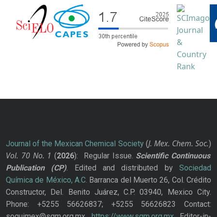
J. Mex. Chem. Soc.
Journal of the Mexican Chemical Society
(
)
Vol. 70
No.
1
(
2026
): Regular Issue.
Scientific Continuous
Publication
(CP)
. Edited and distributed by
Sociedad
Química de México, A.C.
Barranca del Muerto 26, Col. Crédito
Constructor, Del. Benito Juárez, C.P. 03940, Mexico City.
Phone: +5255 56626837; +5255 56626823 Contact:
soquimex@sqm.org.mx
https://www.sqm.org.mx
Editor-in-