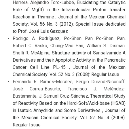
Herrera, Alejandro Toro-Labbé,
Elucidating the Catalytic
Role of Mg(II) in the Intramolecular Proton Transfer
Reaction in Thymine
,
Journal of the Mexican Chemical
Society: Vol. 56 No. 3 (2012): Special Issue dedicated
to Prof. José Luis Gazquez
Rodrigo A. Rodríguez, Po-Shen Pan Po-Shen Pan,
Robert C. Vasko, Chung-Mao Pan, William S. Disman,
Shelli R. McAlpine,
Structure-activity of Sansalvamide A
Derivatives and their Apoptotic Activity in the Pancreatic
Cancer Cell Line PL-45
,
Journal of the Mexican
Chemical Society: Vol. 52 No. 3 (2008): Regular Issue
Fernando R. Ramos-Morales, Sergio Durand-Niconoff,
José Correa-Basurto, Francisco J. Meléndez-
Bustamante, J. Samuel Cruz-Sánchez,
Theoretical Study
of Reactivity Based on the Hard-Soft/Acid-base (HSAB)
in Isatoic Anhydride and Some Derivatives
,
Journal of
the Mexican Chemical Society: Vol. 52 No. 4 (2008):
Regular Issue