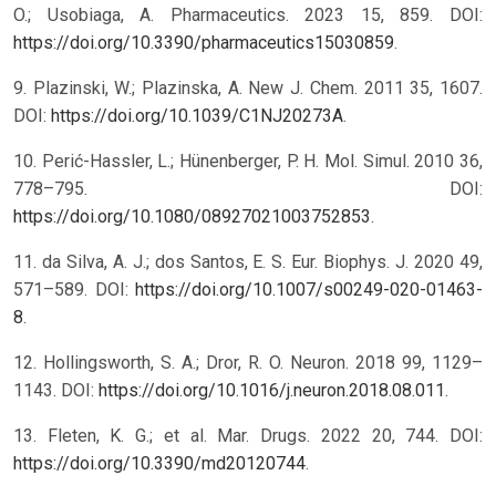
O.; Usobiaga, A. Pharmaceutics. 2023 15, 859. DOI:
https://doi.org/10.3390/pharmaceutics15030859
.
9. Plazinski, W.; Plazinska, A. New J. Chem. 2011 35, 1607.
DOI:
https://doi.org/10.1039/C1NJ20273A
.
10. Perić-Hassler, L.; Hünenberger, P. H. Mol. Simul. 2010 36,
778–795. DOI:
https://doi.org/10.1080/08927021003752853
.
11. da Silva, A. J.; dos Santos, E. S. Eur. Biophys. J. 2020 49,
571–589. DOI:
https://doi.org/10.1007/s00249-020-01463-
8
.
12. Hollingsworth, S. A.; Dror, R. O. Neuron. 2018 99, 1129–
1143. DOI:
https://doi.org/10.1016/j.neuron.2018.08.011
.
13. Fleten, K. G.; et al. Mar. Drugs. 2022 20, 744. DOI:
https://doi.org/10.3390/md20120744
.