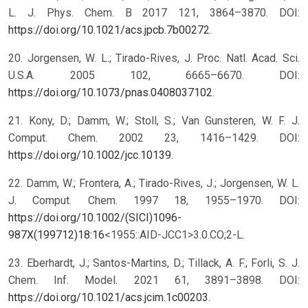
L. J. Phys. Chem. B 2017 121, 3864–3870. DOI:
https://doi.org/10.1021/acs.jpcb.7b00272
.
20. Jorgensen, W. L.; Tirado-Rives, J. Proc. Natl. Acad. Sci.
U.S.A. 2005 102, 6665–6670. DOI:
https://doi.org/10.1073/pnas.0408037102
.
21. Kony, D.; Damm, W.; Stoll, S.; Van Gunsteren, W. F. J.
Comput. Chem. 2002 23, 1416–1429. DOI:
https://doi.org/10.1002/jcc.10139
.
22. Damm, W.; Frontera, A.; Tirado-Rives, J.; Jorgensen, W. L.
J. Comput. Chem. 1997 18, 1955–1970. DOI:
https://doi.org/10.1002/(SICI)1096-
987X(199712)18:16
<1955::AID-JCC1>3.0.CO;2-L.
23. Eberhardt, J.; Santos-Martins, D.; Tillack, A. F.; Forli, S. J.
Chem. Inf. Model. 2021 61, 3891–3898. DOI:
https://doi.org/10.1021/acs.jcim.1c00203
.