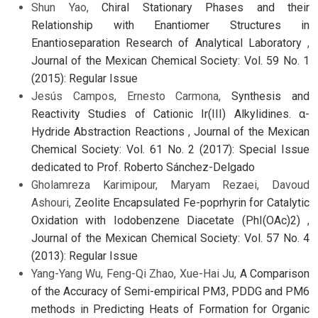
Shun Yao,
Chiral Stationary Phases and their
Relationship with Enantiomer Structures in
Enantioseparation Research of Analytical Laboratory
,
Journal of the Mexican Chemical Society: Vol. 59 No. 1
(2015): Regular Issue
Jesús Campos, Ernesto Carmona,
Synthesis and
Reactivity Studies of Cationic Ir(III) Alkylidines. α-
Hydride Abstraction Reactions
,
Journal of the Mexican
Chemical Society: Vol. 61 No. 2 (2017): Special Issue
dedicated to Prof. Roberto Sánchez-Delgado
Gholamreza Karimipour, Maryam Rezaei, Davoud
Ashouri,
Zeolite Encapsulated Fe-poprhyrin for Catalytic
Oxidation with Iodobenzene Diacetate (PhI(OAc)2)
,
Journal of the Mexican Chemical Society: Vol. 57 No. 4
(2013): Regular Issue
Yang-Yang Wu, Feng-Qi Zhao, Xue-Hai Ju,
A Comparison
of the Accuracy of Semi-empirical PM3, PDDG and PM6
methods in Predicting Heats of Formation for Organic