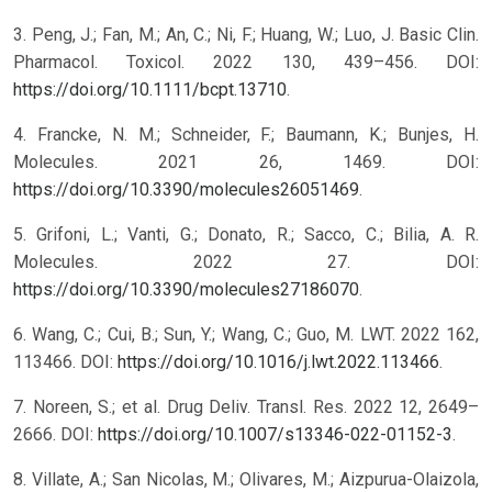
3. Peng, J.; Fan, M.; An, C.; Ni, F.; Huang, W.; Luo, J. Basic Clin.
Pharmacol. Toxicol. 2022 130, 439–456. DOI:
https://doi.org/10.1111/bcpt.13710
.
4. Francke, N. M.; Schneider, F.; Baumann, K.; Bunjes, H.
Molecules. 2021 26, 1469. DOI:
https://doi.org/10.3390/molecules26051469
.
5. Grifoni, L.; Vanti, G.; Donato, R.; Sacco, C.; Bilia, A. R.
Molecules. 2022 27. DOI:
https://doi.org/10.3390/molecules27186070
.
6. Wang, C.; Cui, B.; Sun, Y.; Wang, C.; Guo, M. LWT. 2022 162,
113466. DOI:
https://doi.org/10.1016/j.lwt.2022.113466
.
7. Noreen, S.; et al. Drug Deliv. Transl. Res. 2022 12, 2649–
2666. DOI:
https://doi.org/10.1007/s13346-022-01152-3
.
8. Villate, A.; San Nicolas, M.; Olivares, M.; Aizpurua-Olaizola,