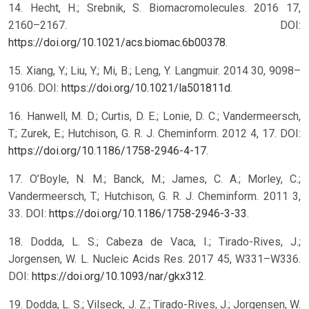
14. Hecht, H.; Srebnik, S. Biomacromolecules. 2016 17,
2160–2167. DOI:
https://doi.org/10.1021/acs.biomac.6b00378
.
15. Xiang, Y.; Liu, Y.; Mi, B.; Leng, Y. Langmuir. 2014 30, 9098–
9106. DOI:
https://doi.org/10.1021/la501811d
.
16. Hanwell, M. D.; Curtis, D. E.; Lonie, D. C.; Vandermeersch,
T.; Zurek, E.; Hutchison, G. R. J. Cheminform. 2012 4, 17. DOI:
https://doi.org/10.1186/1758-2946-4-17
.
17. O’Boyle, N. M.; Banck, M.; James, C. A.; Morley, C.;
Vandermeersch, T.; Hutchison, G. R. J. Cheminform. 2011 3,
33. DOI:
https://doi.org/10.1186/1758-2946-3-33
.
18. Dodda, L. S.; Cabeza de Vaca, I.; Tirado-Rives, J.;
Jorgensen, W. L. Nucleic Acids Res. 2017 45, W331–W336.
DOI:
https://doi.org/10.1093/nar/gkx312
.
19. Dodda, L. S.; Vilseck, J. Z.; Tirado-Rives, J.; Jorgensen, W.