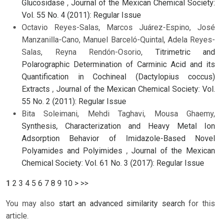
Glucosidase
,
Journal of the Mexican Chemical Society:
Vol. 55 No. 4 (2011): Regular Issue
Octavio Reyes-Salas, Marcos Juárez-Espino, José
Manzanilla-Cano, Manuel Barceló-Quintal, Adela Reyes-
Salas, Reyna Rendón-Osorio,
Titrimetric and
Polarographic Determination of Carminic Acid and its
Quantification in Cochineal (Dactylopius coccus)
Extracts
,
Journal of the Mexican Chemical Society: Vol.
55 No. 2 (2011): Regular Issue
Bita Soleimani, Mehdi Taghavi, Mousa Ghaemy,
Synthesis, Characterization and Heavy Metal Ion
Adsorption Behavior of Imidazole-Based Novel
Polyamides and Polyimides
,
Journal of the Mexican
Chemical Society: Vol. 61 No. 3 (2017): Regular Issue
1
2
3
4
5
6
7
8
9
10
>
>>
You may also
start an advanced similarity search
for this
article.