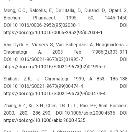
Meng, Q.C., Balcells, E., Dell’italia, D., Durand, D., Oparil, S.,
Biochem. Pharmacol, 1995, 50, 1445-1450.
DOI:10.1016/0006-2952(95)02038-1
DOI:
https://doi.org/10.1016/0006-2952(95)02038-1
Van Dyck S, Vissers S, Van Schepdael A, Hoogmartens J
Chromatogr A. 2003 Feb 7;986(2):303-311.
DOI:10.1016/S0021-9673(02)01995-7
DOI:
https://doi.org/10.1016/S0021-9673(02)01995-7
Shihabi, Z.K., J. Chromatogr. 1999, A 853, 185-188.
DOI:10.1016/S0021-9673(99)00474-4
DOI:
https://doi.org/10.1016/S0021-9673(99)00474-4
Zhang, R.Z., Xu, X.H., Chen, T.B., Li, L., Rao, P.F., Anal. Biochem.
2000, 280, 286-290. DOI:10.1006/abio.2000.4535
DOI:
https://doi.org/10.1006/abio.2000.4535