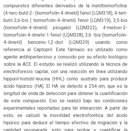
compuestos diferentes derivados de la metiltiomorfolina:
(4-terc-butil-2- (tiomorfolin-4-ilmetil) fenol (LQM318), 4-tert-
butil-2,6-bis ( tiomorfolin-4-ilmetil) fenol (LQM319), 3,5-bis
(tiomorfolin-4-ilmetil) pirogalol (LQM322), 4-metoxi-2-
tiomorfolin-4-ilmetil-1-fenol (LQM328), 3,6 -bis (tiomorfolin-
4-ilmetil) benceno-1,2-diol (LQM329) usando como
referencia al Captopril. Este fármaco es utilizado como
agente antihipertensivo y conocido por su efecto biológico
sobre la ACE. El estudio se realizó utilizando la técnica de
electroforesis capilar, con una reacción en línea utilizando
hippuril-histidil-leucina (HHL) como sustrato para producir
ácido hipúrico (HA). El HA se detectó a 254 nm, que es la
longitud de onda de detección para obtener la cuantificación
de este compuesto. Eso se realizó bajo las condiciones
experimentales reportadas para tal interacción. A partir de
esto, se calculó la movilidad electroforética del ácido
hipúrico para deducir el tiempo efectivo de migración y la
cantidad recuperada, esto para probar y cuantificar la