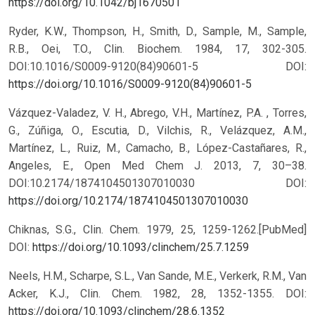
https://doi.org/10.1042/bj1670501
Ryder, K.W., Thompson, H., Smith, D., Sample, M., Sample,
R.B., Oei, T.O., Clin. Biochem. 1984, 17, 302-305.
DOI:10.1016/S0009-9120(84)90601-5
DOI:
https://doi.org/10.1016/S0009-9120(84)90601-5
Vázquez-Valadez, V. H., Abrego, V.H., Martínez, P.A. , Torres,
G., Zúñiga, O., Escutia, D., Vilchis, R., Velázquez, A.M.,
Martínez, L., Ruiz, M., Camacho, B., López-Castañares, R.,
Angeles, E., Open Med Chem J. 2013, 7, 30–38.
DOI:10.2174/1874104501307010030
DOI:
https://doi.org/10.2174/1874104501307010030
Chiknas, S.G., Clin. Chem. 1979, 25, 1259-1262.[PubMed]
DOI:
https://doi.org/10.1093/clinchem/25.7.1259
Neels, H.M., Scharpe, S.L., Van Sande, M.E., Verkerk, R.M., Van
Acker, K.J., Clin. Chem. 1982, 28, 1352-1355.
DOI:
https://doi.org/10.1093/clinchem/28.6.1352