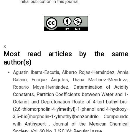
initial publication in this journal.
x
Most read articles by the same
author(s)
Agustin Ibarra-Escutia, Alberto Rojas-Hernández, Annia
Galano, Enrique Ángeles, Diana Martínez-Mendoza,
Rosario Moya-Hernández,
Determination of Acidity
Constants, Partition Coefficients between Water and 1-
Octanol, and Deprotonation Route of 4-tert-buthyl-bis-
(2,6-thiomorpholin-4-ylmethyl)-1-phenol and 4-hydroxy-
3,5-bis(morpholin-1-ylmethyl)benzonitrile; Compounds
with Antihypert
,
Journal of the Mexican Chemical
Society: Vol. 60 No. 3 (2016): Regular Issue