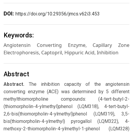
DOI:
https://doi.org/10.29356/jmcs.v62i3.453
Keywords:
Angiotensin Converting Enzyme, Capillary Zone
Electrophoresis, Captopril, Hippuric Acid, Inhibition
Abstract
Abstract.
The inhibition capacity of the angiotensin
converting enzyme (ACE) was determined by 5 different
methylthiomorpholine compounds: (4-tert-butyl-2-
(thiomorpholin-4-ylmethyl)phenol (LQM318), 4-tert-butyl-
2,6-bis(thiomorpholin-4-ylmethyl)phenol (LQM319), 3,5-
bis(thiomorpholin-4-ylmethyl) pyrogallol (LQM322), 4-
methoxy-2-thiomorpholin-4-ylmethyl-1-phenol (LQM328)