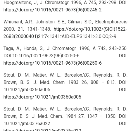
Hoogmartens, J., J. Chromatogr. 1996, A 745, 293-298.
DOI:
https://doi.org/10.1016/0021-9673(96)00245-2
Whisnant, A.R., Johnston, S.E., Gilman, S.D., Electrophoresis
2000, 21, 1341-1348.
https://doi.org/10.1002/(SICI)1522-
2683(20000401)21:7
<1341::AID-ELPS1341>3.0.CO;2-9
Taga, A., Honda, S., J. Chromatogr. 1996, A 742, 243-250.
DOI:10.1016/0021-9673(96)00250-6
DOI:
https://doi.org/10.1016/0021-9673(96)00250-6
Stout, D. M., Matier, W. L., Barcelon,Y.C., Reynolds, R. D.,
Brown, B. S. J. Med. Chem. 1983 26, 808 – 813. DOI:
10.1021/jm00360a005
DOI:
https://doi.org/10.1021/jm00360a005
Stout, D. M., Matier, W. L., Barcelon,Y.C., Reynolds, R. D.,
Brown, B. S. J. Med. Chem. 1984 27, 1347 – 1350. DOI:
10.1021/jm00376a022
DOI:
https://doi.org/10.1021/jm00376a022