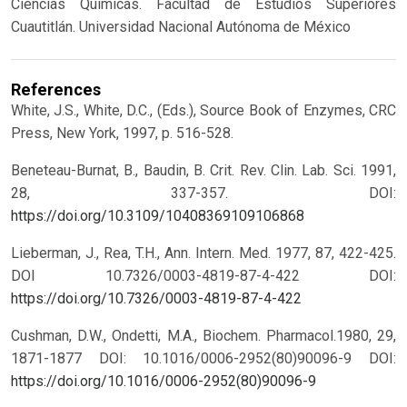
Ciencias Químicas. Facultad de Estudios Superiores
Cuautitlán. Universidad Nacional Autónoma de México
References
White, J.S., White, D.C., (Eds.), Source Book of Enzymes, CRC
Press, New York, 1997, p. 516-528.
Beneteau-Burnat, B., Baudin, B. Crit. Rev. Clin. Lab. Sci. 1991,
28, 337-357.
DOI:
https://doi.org/10.3109/10408369109106868
Lieberman, J., Rea, T.H., Ann. Intern. Med. 1977, 87, 422-425.
DOI 10.7326/0003-4819-87-4-422
DOI:
https://doi.org/10.7326/0003-4819-87-4-422
Cushman, D.W., Ondetti, M.A., Biochem. Pharmacol.1980, 29,
1871-1877 DOI: 10.1016/0006-2952(80)90096-9
DOI:
https://doi.org/10.1016/0006-2952(80)90096-9