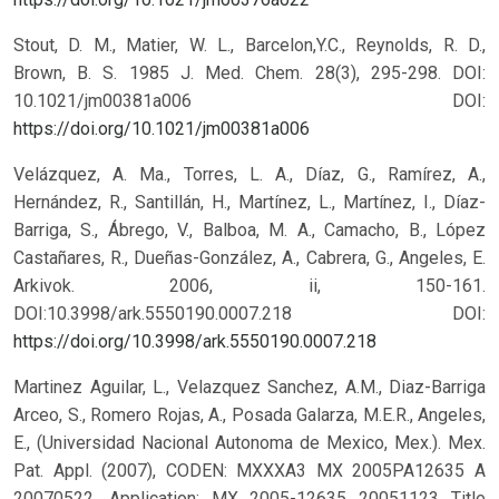
Stout, D. M., Matier, W. L., Barcelon,Y.C., Reynolds, R. D.,
Brown, B. S. 1985 J. Med. Chem. 28(3), 295-298. DOI:
10.1021/jm00381a006
DOI:
https://doi.org/10.1021/jm00381a006
Velázquez, A. Ma., Torres, L. A., Díaz, G., Ramírez, A.,
Hernández, R., Santillán, H., Martínez, L., Martínez, I., Díaz-
Barriga, S., Ábrego, V., Balboa, M. A., Camacho, B., López
Castañares, R., Dueñas-González, A., Cabrera, G., Angeles, E.
Arkivok. 2006, ii, 150-161.
DOI:10.3998/ark.5550190.0007.218
DOI:
https://doi.org/10.3998/ark.5550190.0007.218
Martinez Aguilar, L., Velazquez Sanchez, A.M., Diaz-Barriga
Arceo, S., Romero Rojas, A., Posada Galarza, M.E.R., Angeles,
E., (Universidad Nacional Autonoma de Mexico, Mex.). Mex.
Pat. Appl. (2007), CODEN: MXXXA3 MX 2005PA12635 A
20070522. Application: MX 2005-12635 20051123 Title