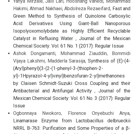
Yahya Mirzaie, Jalil Lari, Hooshang Vahedi, Mohammad
Hakimi, Ahmad Nakhaei, Abdolreza Rezaeifard,
Fast and
Green Method to Synthesis of Quinolone Carboxylic
Acid Derivatives Using Giant-Ball Nanoporous
Isopolyoxomolybdate as Highly Efficient Recyclable
Catalyst in Refluxing Water
,
Journal of the Mexican
Chemical Society: Vol. 61 No. 1 (2017): Regular Issue
Ashok Dongamanti, Mohammad Ziauddin, Bommidi
Vijaya Lakshmi, Madderla Sarasija,
Synthesis of (E)-(4-
(Aryl)phenyl)(3-(2-(1-phenyl-3-(thiophen-2-
yl)-1Hpyrazol-4-yl)vinyl)benzofuran-2-yl)methanones
by Claisen Schmidt-Suzuki Cross Coupling and their
Antibacterial and Antifungal Activity
,
Journal of the
Mexican Chemical Society: Vol. 61 No. 3 (2017): Regular
Issue
Ogbonnaya Nwokoro, Florence Onyebuchi Anya,
Linamarase Enzyme from Lactobacillus delbrueckii
NRRL B-763: Purification and Some Properties of a β-