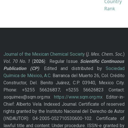
J. Mex. Chem. Soc.
Journal of the Mexican Chemical Society
(
)
Vol. 70
No.
1
(
2026
): Regular Issue.
Scientific Continuous
Publication
(CP)
. Edited and distributed by
Sociedad
Química de México, A.C.
Barranca del Muerto 26, Col. Crédito
Constructor, Del. Benito Juárez, C.P. 03940, Mexico City.
Phone: +5255 56626837; +5255 56626823 Contact:
soquimex@sqm.org.mx
https://www.sqm.org.mx
Editor-in-
Chief: Alberto Vela. Indexed Journal. Certificate of reserved
rights granted by the Instituto Nacional del Derecho de Autor
(INDAUTOR): 04-2005-052710530600-102. Certificate of
lawful title and content: Under procedure. ISSN-e granted by