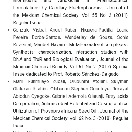
Bromhexine and Amoxicillin in Pharmaceutical
Formulations by Capillary Electrophoresis
,
Journal of
the Mexican Chemical Society: Vol. 55 No. 2 (2011):
Regular Issue
Gonzalo Visbal, Angel Rubén Higuera-Padilla, Luana
Pereira Borba-Santos, Wanderley de Souza, Sonia
Rozental, Maribel Navarro,
Metal–azasterol complexes:
Synthesis, characterization, interaction studies with
DNA and TrxR and Biological Evaluation
,
Journal of the
Mexican Chemical Society: Vol. 61 No. 2 (2017): Special
Issue dedicated to Prof. Roberto Sánchez-Delgado
Marili Funmilayo Zubair, Olubunmi Atolani, Sulyman
Olalekan Ibrahim, Olubunmi Stephen Oguntoye, Rukayat
Abiodun Oyegoke, Gabriel Ademola Olatunji,
Fatty acids
Composition, Antimicrobial Potential and Cosmeceutical
Utilization of Prosopis africana Seed Oil
,
Journal of the
Mexican Chemical Society: Vol. 62 No. 3 (2018): Regular
Issue