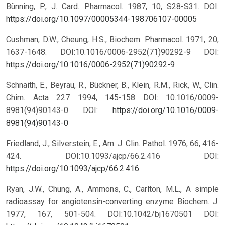
Bünning, P., J. Card. Pharmacol. 1987, 10, S28-S31.
DOI:
https://doi.org/10.1097/00005344-198706107-00005
Cushman, D.W., Cheung, H.S., Biochem. Pharmacol. 1971, 20,
1637-1648. DOI:10.1016/0006-2952(71)90292-9
DOI:
https://doi.org/10.1016/0006-2952(71)90292-9
Schnaith, E., Beyrau, R., Bückner, B., Klein, R.M., Rick, W., Clin.
Chim. Acta 227 1994, 145-158 DOI: 10.1016/0009-
8981(94)90143-0
DOI:
https://doi.org/10.1016/0009-
8981(94)90143-0
Friedland, J., Silverstein, E., Am. J. Clin. Pathol. 1976, 66, 416-
424. DOI:10.1093/ajcp/66.2.416
DOI:
https://doi.org/10.1093/ajcp/66.2.416
Ryan, J.W., Chung, A., Ammons, C., Carlton, M.L., A simple
radioassay for angiotensin-converting enzyme Biochem. J.
1977, 167, 501-504. DOI:10.1042/bj1670501
DOI: