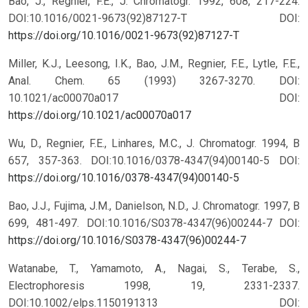
Bao, J., Regnier, F.E., J. Chromatogr. 1992, 608, 217-224.
DOI:10.1016/0021-9673(92)87127-T
DOI:
https://doi.org/10.1016/0021-9673(92)87127-T
Miller, K.J., Leesong, I.K., Bao, J.M., Regnier, F.E., Lytle, F.E.,
Anal. Chem. 65 (1993) 3267-3270. DOI:
10.1021/ac00070a017
DOI:
https://doi.org/10.1021/ac00070a017
Wu, D., Regnier, F.E., Linhares, M.C., J. Chromatogr. 1994, B
657, 357-363. DOI:10.1016/0378-4347(94)00140-5
DOI:
https://doi.org/10.1016/0378-4347(94)00140-5
Bao, J.J., Fujima, J.M., Danielson, N.D., J. Chromatogr. 1997, B
699, 481-497. DOI:10.1016/S0378-4347(96)00244-7
DOI:
https://doi.org/10.1016/S0378-4347(96)00244-7
Watanabe, T., Yamamoto, A., Nagai, S., Terabe, S.,
Electrophoresis 1998, 19, 2331-2337.
DOI:10.1002/elps.1150191313
DOI: