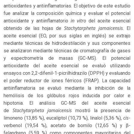
antioxidantes y antiinflamatorias. El objetivo de este estudio
fue analizar la composición química y evaluar el potencial
in vitro
antioxidante y antiinflamatorio
del aceite esencial
Stachytarpheta jamaicensis
obtenido de las hojas de
. El
aceite esencial (EO, por sus siglas en inglés) se extrajo
mediante técnicas de hidrodestilación y sus componentes
se analizaron mediante técnicas de cromatografía de gases
y espectrometría de masas (GC-MS). El potencial
antioxidante del aceite esencial se evaluó utilizando
ensayos con 2,2-difenil-1-picrilhidrazilo (DPPH) y evaluando
el poder reductor de iones férricos (FRAP). La capacidad
antiinflamatoria se evaluó mediante la inhibición de la
hemólisis de los glóbulos rojos inducida por calor e
hipotonia. El análisis GC-MS del aceite esencial
Stachytarpheta jamaicensis
de
mostró la presencia de
cis
limoneno (13,85 %), eucaliptol (10,73 %), linalol (5,36 %),
-
verbenol (19,54 %), acetato de bornilo (12,65 %) y β-
felandreno (5,59 %) como componentes mayoritarios del