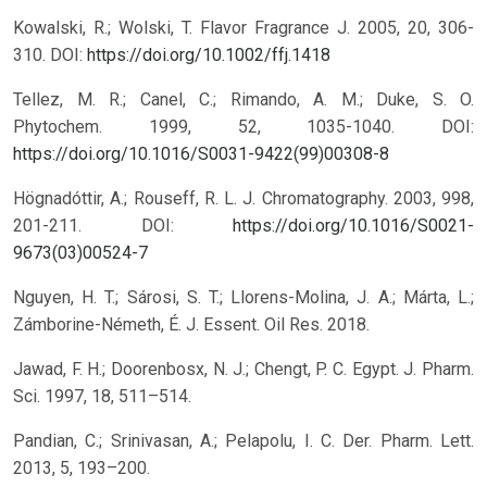
Kowalski, R.; Wolski, T. Flavor Fragrance J. 2005, 20, 306-
310.
DOI:
https://doi.org/10.1002/ffj.1418
Tellez, M. R.; Canel, C.; Rimando, A. M.; Duke, S. O.
Phytochem. 1999, 52, 1035-1040.
DOI:
https://doi.org/10.1016/S0031-9422(99)00308-8
Högnadóttir, A.; Rouseff, R. L. J. Chromatography. 2003, 998,
201-211.
DOI:
https://doi.org/10.1016/S0021-
9673(03)00524-7
Nguyen, H. T.; Sárosi, S. T.; Llorens-Molina, J. A.; Márta, L.;
Zámborine-Németh, É. J. Essent. Oil Res. 2018.
Jawad, F. H.; Doorenbosx, N. J.; Chengt, P. C. Egypt. J. Pharm.
Sci. 1997, 18, 511–514.
Pandian, C.; Srinivasan, A.; Pelapolu, I. C. Der. Pharm. Lett.
2013, 5, 193–200.