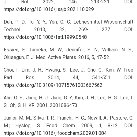
J. Bot. 2022, 146, 213-221.
DOI:
https://doi.org/10.1016/j.sajb.2021.10.029
Duh, P. D.; Tu, Y. Y.; Yen, G. C. Lebnesmittel-Wissenschaft
Technol. 2013, 32, 269- 277.
DOI:
https://doi.org/10.1006/fstl.1999.0548
Essien, E.; Tameka, M. W.; Jennifer, S. N.; William, N. S.;
Olusegun, E. J. Med. Active Plants. 2016, 5, 47-52.
Choi, I.; Lim, J. H.; Hwang, S.; Lee, J.; Cho, G.; Kim, W. Free
Rad. Res. 2014, 44, 541-551.
DOI:
https://doi.org/10.3109/10715761003667562
Ahn, G. S.; Jang, H. U.; Jung, G. Y.; Kim, J. H.; Lee, H. G.; Lee, I.
S.; Oh, S. H. KR. 2001, 2001086473
Junior, M. M.; Silva, T. R.; Franchi, H. C.; Nowill, A.; Pastore, G.
M.; Hyslop, S. Food Chem. 2009, 1, 8-12.
DOI:
https://doi.org/10.1016/j.foodchem.2009.01.084