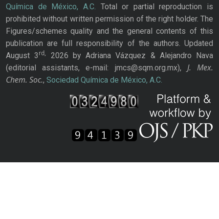
Química de México, A.C.
Total or partial reproduction is
prohibited without written permission of the right holder. The
Figures/schemes quality and the general contents of this
publication are full responsibility of the authors. Updated
rd,
August 3
2026 by Adriana Vázquez & Alejandro Nava
J. Mex.
(editorial assistants, e-mail: jmcs@sqm.org.mx),
Chem. Soc.
,
Sociedad Química de México, A.C.