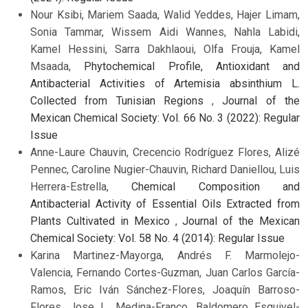
Nour Ksibi, Mariem Saada, Walid Yeddes, Hajer Limam,
Sonia Tammar, Wissem Aidi Wannes, Nahla Labidi,
Kamel Hessini, Sarra Dakhlaoui, Olfa Frouja, Kamel
Msaada,
Phytochemical Profile, Antioxidant and
Antibacterial Activities of Artemisia absinthium L.
Collected from Tunisian Regions
,
Journal of the
Mexican Chemical Society: Vol. 66 No. 3 (2022): Regular
Issue
Anne-Laure Chauvin, Crecencio Rodríguez Flores, Alizé
Pennec, Caroline Nugier-Chauvin, Richard Daniellou, Luis
Herrera-Estrella,
Chemical Composition and
Antibacterial Activity of Essential Oils Extracted from
Plants Cultivated in Mexico
,
Journal of the Mexican
Chemical Society: Vol. 58 No. 4 (2014): Regular Issue
Karina Martinez-Mayorga, Andrés F. Marmolejo-
Valencia, Fernando Cortes-Guzman, Juan Carlos García-
Ramos, Eric Iván Sánchez-Flores, Joaquín Barroso-
Flores, Jose L. Medina-Franco, Baldomero Esquivel-