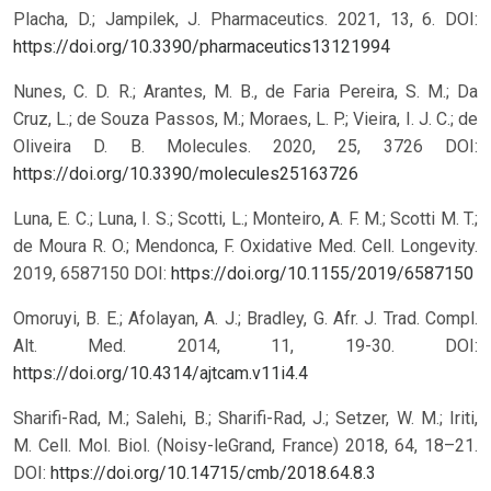
Placha, D.; Jampilek, J. Pharmaceutics. 2021, 13, 6.
DOI:
https://doi.org/10.3390/pharmaceutics13121994
Nunes, C. D. R.; Arantes, M. B., de Faria Pereira, S. M.; Da
Cruz, L.; de Souza Passos, M.; Moraes, L. P.; Vieira, I. J. C.; de
Oliveira D. B. Molecules. 2020, 25, 3726
DOI:
https://doi.org/10.3390/molecules25163726
Luna, E. C.; Luna, I. S.; Scotti, L.; Monteiro, A. F. M.; Scotti M. T.;
de Moura R. O.; Mendonca, F. Oxidative Med. Cell. Longevity.
2019, 6587150
DOI:
https://doi.org/10.1155/2019/6587150
Omoruyi, B. E.; Afolayan, A. J.; Bradley, G. Afr. J. Trad. Compl.
Alt. Med. 2014, 11, 19-30.
DOI:
https://doi.org/10.4314/ajtcam.v11i4.4
Sharifi-Rad, M.; Salehi, B.; Sharifi-Rad, J.; Setzer, W. M.; Iriti,
M. Cell. Mol. Biol. (Noisy-leGrand, France) 2018, 64, 18–21.
DOI:
https://doi.org/10.14715/cmb/2018.64.8.3