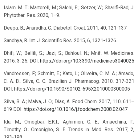
Islam, M. T.; Martorell, M.; Salehi, B.; Setzer, W.; Sharifi-Rad, J.
Phytother. Res. 2020, 1–9.
Deepa, B.; Anuradha, C. Diabetol. Croat. 2011, 40, 121-137
Sandhya, R. Int. J. Scientific Res. 2015, 6, 1321-1326.
Dhifi, W.; Bellili, S.; Jazi, S.; Bahloul, N.; Mnif, W. Medicines.
2016, 3, 25.
DOI:
https://doi.org/10.3390/medicines3040025
Vandressen, F.; Schmitt, E.; Kato, L.; Oliveira, C. M. A.; Amado,
C. A. B.; Silva, C. C. Brazilian J. Pharmacog. 2010, 317-321
DOI:
https://doi.org/10.1590/S0102-695X2010000300005
Silva, B. A.; Malva, J. O.; Dias, A. Food Chem. 2017, 110, 611–
619
DOI:
https://doi.org/10.1016/j.foodchem.2008.02.047
Idu, M.; Omogbai, E.K.I.; Aghimien, G. E.; Amaechina, F.;
Timothy, O.; Omonigho, S. E. Trends in Med. Res. 2017, 2,
193-198.