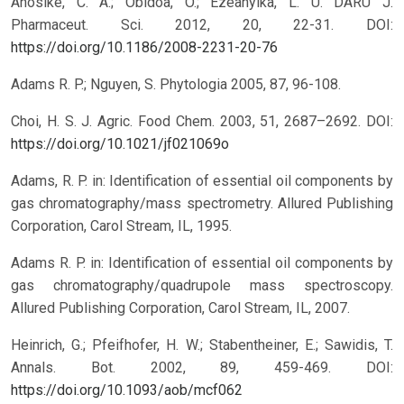
Anosike, C. A.; Obidoa, O.; Ezeanyika, L. U. DARU J.
Pharmaceut. Sci. 2012, 20, 22-31.
DOI:
https://doi.org/10.1186/2008-2231-20-76
Adams R. P.; Nguyen, S. Phytologia 2005, 87, 96-108.
Choi, H. S. J. Agric. Food Chem. 2003, 51, 2687–2692.
DOI:
https://doi.org/10.1021/jf021069o
Adams, R. P. in: Identification of essential oil components by
gas chromatography/mass spectrometry. Allured Publishing
Corporation, Carol Stream, IL, 1995.
Adams R. P. in: Identification of essential oil components by
gas chromatography/quadrupole mass spectroscopy.
Allured Publishing Corporation, Carol Stream, IL, 2007.
Heinrich, G.; Pfeifhofer, H. W.; Stabentheiner, E.; Sawidis, T.
Annals. Bot. 2002, 89, 459-469.
DOI:
https://doi.org/10.1093/aob/mcf062