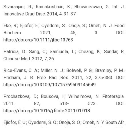
Sivaranjani, R.; Ramakrishnan, K.; Bhuvaneswari, G. Int. J.
Innovative Drug Disc. 2014, 4, 31-37.
Eke, R.; Ejiofor, E.; Oyedemi, S.; Onoja, S.; Omeh, N. J. Food
Biochem. 2021, 45, 3
DOI:
https://doi.org/10.1111/jfbc.13763
Patricia, D.; Sang, C.; Samiuela, L.; Cheang, K.; Sundar, R.
Chinese Med. 2012, 7, 26.
Rice-Evans, C. A.; Miller, N. J.; Bolwell, P. G.; Bramley, P. M.;
Pridham, J. B. Free Rad. Res. 2011, 22, 375-383.
DOI:
https://doi.org/10.3109/10715769509145649
Prochazkova, D.; Bousova, I.; Wilhelmova, N. Fitoterapia.
2011, 82, 513- 523.
DOI:
https://doi.org/10.1016/j.fitote.2011.01.018
Ejiofor, E. U.; Oyedemi, S. O.; Onoja, S. O.; Omeh, N. Y. South Afr.