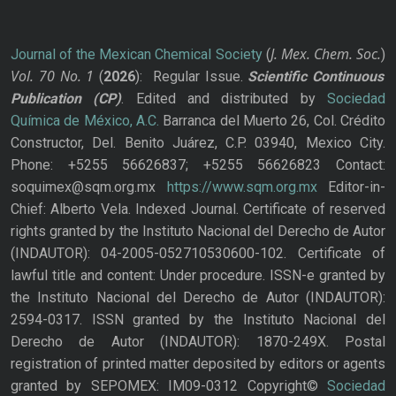
J. Mex. Chem. Soc.
Journal of the Mexican Chemical Society
(
)
Vol. 70
No.
1
(
2026
): Regular Issue.
Scientific Continuous
Publication
(CP)
. Edited and distributed by
Sociedad
Química de México, A.C.
Barranca del Muerto 26, Col. Crédito
Constructor, Del. Benito Juárez, C.P. 03940, Mexico City.
Phone: +5255 56626837; +5255 56626823 Contact:
soquimex@sqm.org.mx
https://www.sqm.org.mx
Editor-in-
Chief: Alberto Vela. Indexed Journal. Certificate of reserved
rights granted by the Instituto Nacional del Derecho de Autor
(INDAUTOR): 04-2005-052710530600-102. Certificate of
lawful title and content: Under procedure. ISSN-e granted by
the Instituto Nacional del Derecho de Autor (INDAUTOR):
2594-0317. ISSN granted by the Instituto Nacional del
Derecho de Autor (INDAUTOR): 1870-249X. Postal
registration of printed matter deposited by editors or agents
granted by SEPOMEX: IM09-0312 Copyright©
Sociedad