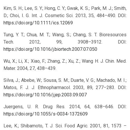
Kim, S. H.; Lee, S. Y.; Hong, C. Y.; Gwak, K. S.; Park, M. J.; Smith,
D.; Choi, I. G. Int. J. Cosmetic Sci. 2013, 35, 484–490.
DOI:
https://doi.org/10.1111/ics.12069
Tung, Y. T.; Chua, M. T.; Wang, S.; Chang, S. T. Bioresources
Tech. 2012, 99, 3908–3912.
DOI:
https://doi.org/10.1016/j.biortech.2007.07.050
Wu, X.; Li, X.; Xiao, F.; Zhang, Z.; Xu, Z.; Wang H. J. Chin. Med.
Mater. 2004, 27, 438–439.
Silva, J.; Abebe, W.; Sousa, S. M.; Duarte, V. G.; Machado, M. I.;
Matos, F. J. J. Ethnopharmacol. 2003, 89, 277–283.
DOI:
https://doi.org/10.1016/j.jep.2003.09.007
Juergens, U. R. Drug Res. 2014, 64, 638–646.
DOI:
https://doi.org/10.1055/s-0034-1372609
Lee, K.; Shibamoto, T. J. Sci. Food Agric. 2001, 81, 1573 –