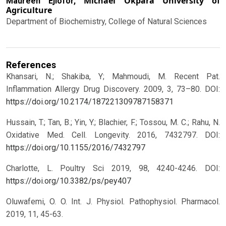
Michael Okpara University of
Maureen Ejiofor,
Agriculture
Department of Biochemistry, College of Natural Sciences
References
Khansari, N.; Shakiba, Y; Mahmoudi, M. Recent Pat.
Inflammation Allergy Drug Discovery. 2009, 3, 73–80.
DOI:
https://doi.org/10.2174/187221309787158371
Hussain, T.; Tan, B.; Yin, Y.; Blachier, F.; Tossou, M. C.; Rahu, N.
Oxidative Med. Cell. Longevity. 2016, 7432797.
DOI:
https://doi.org/10.1155/2016/7432797
Charlotte, L. Poultry Sci 2019, 98, 4240-4246.
DOI:
https://doi.org/10.3382/ps/pey407
Oluwafemi, O. O. Int. J. Physiol. Pathophysiol. Pharmacol.
2019, 11, 45-63.