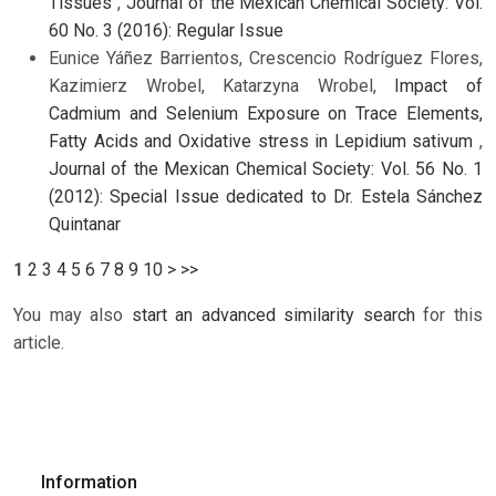
Tissues
,
Journal of the Mexican Chemical Society: Vol.
60 No. 3 (2016): Regular Issue
Eunice Yáñez Barrientos, Crescencio Rodríguez Flores,
Kazimierz Wrobel, Katarzyna Wrobel,
Impact of
Cadmium and Selenium Exposure on Trace Elements,
Fatty Acids and Oxidative stress in Lepidium sativum
,
Journal of the Mexican Chemical Society: Vol. 56 No. 1
(2012): Special Issue dedicated to Dr. Estela Sánchez
Quintanar
1
2
3
4
5
6
7
8
9
10
>
>>
You may also
start an advanced similarity search
for this
article.
Information