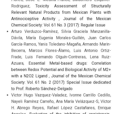
Rodriguez,
Toxicity Assessment of Structurally
Relevant Natural Products from Mexican Plants with
Antinociceptive Activity
,
Journal of the Mexican
Chemical Society: Vol. 61 No. 3 (2017): Regular Issue
Arturo Verduzco-Ramírez, Silvia Graciela Manzanilla-
Dávila, María Eugenia Morales-Guillén, Juan Carlos
García-Ramos, Yanis Toledano-Magaña, Armando Marin-
Becerra, Marcos Flores-Álamo, Luis Antonio Ortiz-
Frade, Luis Fernando Olguín-Contreras, Lena Ruiz-
Azuara,
Essential Metal-based drugs: Correlation
between Redox Potential and Biological Activity of M2+
with a N2O2 Ligand
,
Journal of the Mexican Chemical
Society: Vol. 61 No. 2 (2017): Special Issue dedicated
to Prof. Roberto Sánchez-Delgado
Victor Hugo Vazquez-Valadez, Ivonne Carrillo Cedillo,
Nayeli Ramírez Carreño, Ana María Velázquez-S, Víctor
H. Abrego Reyes, Rafael López Castañares, Enrique