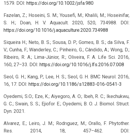
1579.
DOI:
https://doi.org/10.1002/jsfa.980
Fazelan, Z.; Hoseini, S. M.; Yousefi, M.; Khalili, M.; Hoseinifar,
S. H.; Doan, H. V. Aquacult. 2020, 520, 734988.
DOI:
https://doi.org/10.1016/j.aquaculture.2020.734988
Siqueira H.; Neto, B. S.; Sousa, D. P.; Gomes, B. S.; da Silva, F.
V.; Cunha, F.; Wanderley, C.; Pinheiro, G.; Cândido, A.; Wong, D.;
Ribeiro, R. A.; Lima-Júnior, R.; Oliveira, F. A. Life Sci. 2016,
160, 27–33.
DOI:
https://doi.org/10.1016/j.lfs.2016.07.008
Seol, G. H.; Kang, P.; Lee, H. S.; Seol, G. H. BMC Neurol. 2016,
16, 17.
DOI:
https://doi.org/10.1186/s12883-016-0541-3
Oyedemi, S.O.; Eze, K.; Aiyegoro, A. O.; Ibeh, R. C.; Ikechukwu,
G. C.; Swain, S. S.; Ejiofor E.; Oyedemi, B. O. J. Biomol. Struct.
Dyn. 2021.
Alvarez, E.; Leiro, J. M.; Rodrıguez, M.; Orallo, F. Phytother.
Res. 2014, 18, 457–462.
DOI: