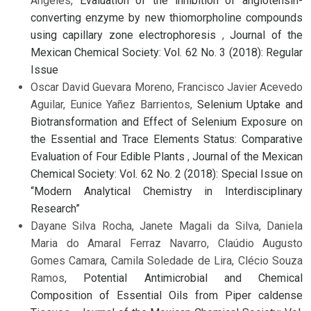
Angeles,
Evaluation of the inhibition of angiotensin-
converting enzyme by new thiomorpholine compounds
using capillary zone electrophoresis
,
Journal of the
Mexican Chemical Society: Vol. 62 No. 3 (2018): Regular
Issue
Oscar David Guevara Moreno, Francisco Javier Acevedo
Aguilar, Eunice Yañez Barrientos,
Selenium Uptake and
Biotransformation and Effect of Selenium Exposure on
the Essential and Trace Elements Status: Comparative
Evaluation of Four Edible Plants
,
Journal of the Mexican
Chemical Society: Vol. 62 No. 2 (2018): Special Issue on
“Modern Analytical Chemistry in Interdisciplinary
Research”
Dayane Silva Rocha, Janete Magali da Silva, Daniela
Maria do Amaral Ferraz Navarro, Claúdio Augusto
Gomes Camara, Camila Soledade de Lira, Clécio Souza
Ramos,
Potential Antimicrobial and Chemical
Composition of Essential Oils from Piper caldense