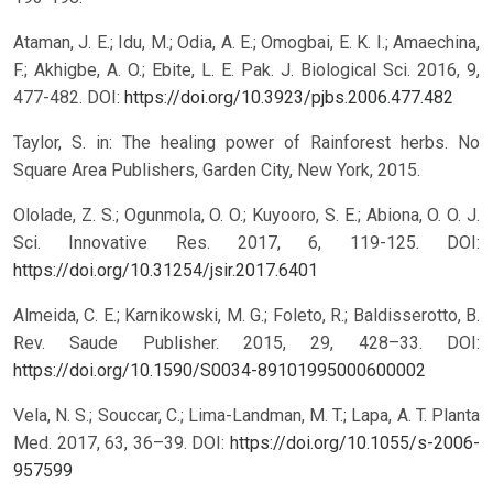
Ataman, J. E.; Idu, M.; Odia, A. E.; Omogbai, E. K. I.; Amaechina,
F.; Akhigbe, A. O.; Ebite, L. E. Pak. J. Biological Sci. 2016, 9,
477-482.
DOI:
https://doi.org/10.3923/pjbs.2006.477.482
Taylor, S. in: The healing power of Rainforest herbs. No
Square Area Publishers, Garden City, New York, 2015.
Ololade, Z. S.; Ogunmola, O. O.; Kuyooro, S. E.; Abiona, O. O. J.
Sci. Innovative Res. 2017, 6, 119-125.
DOI:
https://doi.org/10.31254/jsir.2017.6401
Almeida, C. E.; Karnikowski, M. G.; Foleto, R.; Baldisserotto, B.
Rev. Saude Publisher. 2015, 29, 428–33.
DOI:
https://doi.org/10.1590/S0034-89101995000600002
Vela, N. S.; Souccar, C.; Lima-Landman, M. T.; Lapa, A. T. Planta
Med. 2017, 63, 36–39.
DOI:
https://doi.org/10.1055/s-2006-
957599