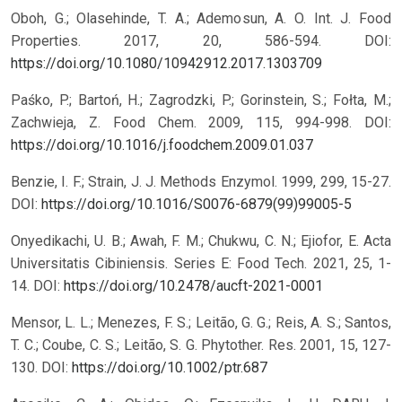
Oboh, G.; Olasehinde, T. A.; Ademosun, A. O. Int. J. Food
Properties. 2017, 20, 586-594.
DOI:
https://doi.org/10.1080/10942912.2017.1303709
Paśko, P.; Bartoń, H.; Zagrodzki, P.; Gorinstein, S.; Fołta, M.;
Zachwieja, Z. Food Chem. 2009, 115, 994-998.
DOI:
https://doi.org/10.1016/j.foodchem.2009.01.037
Benzie, I. F.; Strain, J. J. Methods Enzymol. 1999, 299, 15-27.
DOI:
https://doi.org/10.1016/S0076-6879(99)99005-5
Onyedikachi, U. B.; Awah, F. M.; Chukwu, C. N.; Ejiofor, E. Acta
Universitatis Cibiniensis. Series E: Food Tech. 2021, 25, 1-
14.
DOI:
https://doi.org/10.2478/aucft-2021-0001
Mensor, L. L.; Menezes, F. S.; Leitão, G. G.; Reis, A. S.; Santos,
T. C.; Coube, C. S.; Leitão, S. G. Phytother. Res. 2001, 15, 127-
130.
DOI:
https://doi.org/10.1002/ptr.687